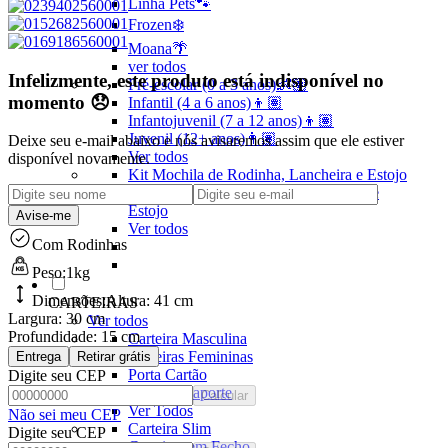
Linha Pets🐾
Frozen❄️
Moana🌴
ver todos
Infelizmente, este produto está indisponível no
Pré-escolar (0 a 3 anos)👶🏽
momento 😞
Infantil (4 a 6 anos)👦🏽
Infantojuvenil (7 a 12 anos)👦🏽
Juvenil (12+ anos)👨🏽
Deixe seu e-mail abaixo e nós avisaremos assim que ele estiver
Ver todos
disponível novamente.
Kit Mochila de Rodinha, Lancheira e Estojo
Kit Mochila sem Rodinhas, Lancheira e
Estojo
Avise-me
Ver todos
Com Rodinhas
Peso:
1kg
Dimensões:
Altura:
41 cm
CARTEIRAS
Largura:
30 cm
Ver todos
Profundidade:
15 cm
Carteira Masculina
Carteiras Femininas
Entrega
Retirar grátis
Porta Cartão
Digite seu CEP
Porta Passaporte
Calcular
Ver Todos
Não sei meu CEP
Carteira Slim
Digite seu CEP
Carteira sem Fecho