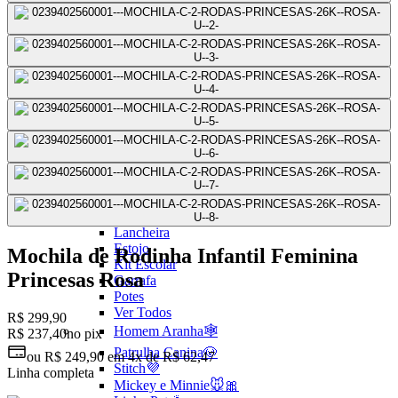
Mochilas Juvenis
Ver Todos
Mochila para Notebook
Mochila de Couro
Mochila Executiva
Mochila com Rodas
Mochila Pequena
Mochila Média
Mochila Grande
Escolar
Ver todos
Mochila com Rodinha
Mochila sem Rodinhas
Lancheira
Estojo
Mochila de Rodinha Infantil Feminina
Kit Escolar
Princesas Rosa
Garrafa
Potes
Ver Todos
R$ 299,90
Homem Aranha🕸️
R$ 237,40
no pix
Patrulha Canina🐶
ou
R$ 249,90
em
4x de R$ 62,47
Stitch💜
Linha completa
Mickey e Minnie🐭🎀