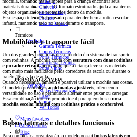
mochila, tornando mais simples para a criança encontrar seus
Balança
materiais durante as aulas. O formato estruturado ajuda a manter os
Chaveiro
objetos organizados e protegidos dentro da mochila.
Shoulder Bag
Esse espaço interno foi pensado para atender bem a rotina escolar
Pochete
infantil, mantendo tudo no lugar durante o transporte.
Guarda-Chuva
Térmicos
Mobilidade e transporte fácil
Ver todos
Garrafa Térmica
Copos Térmicos
Um dos grandes benefícios desse modelo é o sistema de transporte
Potes Térmicos
com rodinhas. A mochila conta com
estrutura com duas rodinhas
Lancheira Térmica
e puxador retrátil
, permitindo que a criança leve seus materiais
Porta Vinho
com muito mais facilidade pelos corredores da escola ou durante o
trajeto até a sala de aula.
PERSONALIZÁVEIS
Quando necessário, também é possível utilizar a mochila nas costas.
Ver todos
O modelo possui
alças acolchoadas ajustáveis
, oferecendo
Malas Personalizadas
versatilidade no uso e permitindo alternar entre puxar ou carregar.
Laser
Essa combinação torna o produto ideal para quem busca
uma
Couro
mochila escolar infantil com rodinhas prática e confortável
.
Ver Todos
Meus favoritos
Bolsos laterais e detalhes funcionais
Meus pedidos
Blog
Para completar a organização, o modelo possui
bolsos laterais em