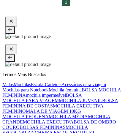
1
Termos Mais Buscados
Malas
Mochilas
Escolar
Carteiras
Acessórios para viagem
Mochilas para Notebook
Mochila feminina
BOLSA MOCHILA
FEMININA
mochila impermeável
BOLSA
MOCHILA PARA VIAGEM
MOCHILA JUVENIL
BOLSA
FEMININA DE COSTAS
MOCHILA EXECUTIVA
FEMININO
MALA DE VIAGEM 10KG
MOCHILA PEQUENA
MOCHILA MÉDIA
MOCHILA
GRANDE
MOCHILA EXECUTIVA
BOLSA DE OMBRO
COURO
BOLSAS FEMININAS
MOCHILA
ESCOLAR
LANCHEIRA ESCOLAR
OUTLET