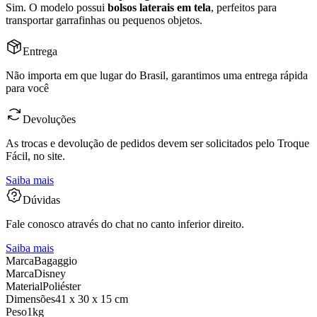
Sim. O modelo possui
bolsos laterais em tela
, perfeitos para
transportar garrafinhas ou pequenos objetos.
Entrega
Não importa em que lugar do Brasil, garantimos uma entrega rápida
para você
Devoluções
As trocas e devolução de pedidos devem ser solicitados pelo Troque
Fácil, no site.
Saiba mais
Dúvidas
Fale conosco através do chat no canto inferior direito.
Saiba mais
Marca
Bagaggio
Marca
Disney
Material
Poliéster
Dimensões
41 x 30 x 15 cm
Peso
1kg