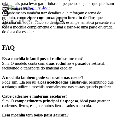
tela
, ideais para levar garrafinhas ou pequenos objetos que precisam
ficar sempre à mão.
O acabamento também traz detalhes que reforçam o tema do
0
produto, como
zíper com puxador em formato de flor
, que
adiciona um toque lúdico ao design. A estampa temática presente em
toda a mochila complementa o visual e torna-se uma parte divertida
do dia a dia escolar.
FAQ
Essa mochila infantil possui rodinhas mesmo?
Sim. O modelo conta com
duas rodinhas e puxador retrátil
,
facilitando o transporte do material escolar.
A mochila também pode ser usada nas costas?
Pode sim. Ela possui
alças acolchoadas ajustáveis
, permitindo que
a criança utilize a mochila normalmente nas costas quando preferir.
Cabe cadernos e materiais escolares?
Sim. O
compartimento principal é espaçoso
, ideal para guardar
cadernos, livros, estojo e outros itens usados na escola.
Essa mochila tem bolso para garrafa?