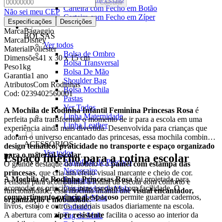
Calcular
Carteira com Fecho em Botão
Não sei meu CEP
Carteira com Fecho em Zíper
Especificações
Descrições
Marca
Bagaggio
BOLSAS
Marca
Disney
Ver todos
Material
Poliéster
Bolsa de Ombro
Dimensões
41 x 30 x 15 cm
Bolsa Transversal
Peso
1kg
Bolsa De Mão
Garantia
1 ano
Shoulder Bag
Atributos
Com Rodinhas
Bolsa Mochila
Cod:
0239402560001
Pastas
Ver Todos
A Mochila de Rodinha Infantil Feminina Princesas Rosa
é
Linha Maternidade
perfeita para transformar o momento de ir para a escola em uma
Linha Leather
experiência ainda mais divertida. Desenvolvida para crianças que
adoram o universo encantado das princesas, essa mochila combina
ACESSÓRIOS
design temático, praticidade no transporte e espaço organizado
Ver todos
para o material escolar
.
Espaço interno para a rotina escolar
Almofada de Pescoço
O grande destaque do modelo é o
painel com estampa das
Necessaire
princesas
, que cria um efeito visual marcante e cheio de cor.
A
Mochila de Rodinha Princesas Rosa
foi projetada para
Frasqueira
Pensada para acompanhar a rotina da escola com conforto e
acomodar os principais itens escolares com facilidade. O
Organizador de Mala
funcionalidade, essa mochila infantil une
visual encantador,
compartimento principal espaçoso
permite guardar cadernos,
Capa de Mala
organização e mobilidade
.
livros, estojo e outros materiais usados diariamente na escola.
Cadeado
A abertura com
zíper resistente
facilita o acesso ao interior da
Tag de Mala