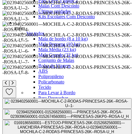
Pais: Leve 3 pague 2
Malas Com Desconto
Últimas unidades
Kits Escolares Com Desconto
malas
Ver todos
Mala de bordo (8 a 10 kg)
Mala Pequena (10 kg)
Mala Média (23 kg)
Mala Grande (32 kg)
Conjunto de Malas
Bolsa de Viagem
ABS
Polipropileno
Policarbonato
Tecido
Para Levar à Bordo
Para Despachar
Mochilas
Ver todos
Mochilas Masculinas
Mochilas Femininas
Mochilas Escolares