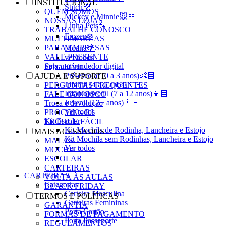
INSTITUCIONAL
Stitch💜
QUEM SOMOS
Mickey e Minnie🐭🎀
NOSSAS LOJAS
Linha Pets🐾
TRABALHE CONOSCO
Frozen❄️
MULTIMARCAS
PARA EMPRESAS
Moana🌴
VALE PRESENTE
ver todos
Seja um vendedor digital
Faixa Etária
Pré-escolar (0 a 3 anos)👶🏽
AJUDA E SUPORTE
Infantil (4 a 6 anos)👦🏽
PERGUNTAS FREQUENTES
Infantojuvenil (7 a 12 anos)👦🏽
FALE CONOSCO
Juvenil (12+ anos)👨🏽
Troca e devolução
Ver todos
PROCON - RJ
Kit Escolar
TROQUE FÁCIL
Kit Mochila de Rodinha, Lancheira e Estojo
MAIS ACESSADOS
Kit Mochila sem Rodinhas, Lancheira e Estojo
MALAS
Ver todos
MOCHILA
ESCOLAR
CARTEIRAS
CARTEIRAS
VOLTA ÀS AULAS
Categorias
BLACK FRIDAY
Carteira Masculina
TERMOS E POLÍTICAS
Carteiras Femininas
GARANTIA
Porta Cartão
FORMAS DE PAGAMENTO
Porta Passaporte
REGULAMENTOS