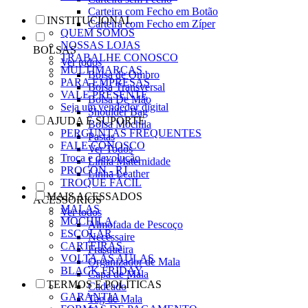
Carteira com Fecho em Botão
INSTITUCIONAL
Carteira com Fecho em Zíper
QUEM SOMOS
NOSSAS LOJAS
BOLSAS
TRABALHE CONOSCO
Ver todos
MULTIMARCAS
Bolsa de Ombro
PARA EMPRESAS
Bolsa Transversal
VALE PRESENTE
Bolsa De Mão
Seja um vendedor digital
Shoulder Bag
AJUDA E SUPORTE
Bolsa Mochila
PERGUNTAS FREQUENTES
Pastas
FALE CONOSCO
Ver Todos
Troca e devolução
Linha Maternidade
PROCON - RJ
Linha Leather
TROQUE FÁCIL
MAIS ACESSADOS
ACESSÓRIOS
MALAS
Ver todos
MOCHILA
Almofada de Pescoço
ESCOLAR
Necessaire
CARTEIRAS
Frasqueira
VOLTA ÀS AULAS
Organizador de Mala
BLACK FRIDAY
Capa de Mala
TERMOS E POLÍTICAS
Cadeado
GARANTIA
Tag de Mala