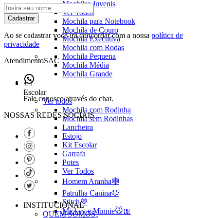
Mochilas Juvenis
Ver Todos
Cadastrar
Mochila para Notebook
Mochila de Couro
Ao se cadastrar você irá concordar com a nossa
política de
Mochila Executiva
privacidade
Mochila com Rodas
Mochila Pequena
Atendimento
SAC
Mochila Média
Mochila Grande
Escolar
Fale conosco através do chat.
Ver todos
Mochila com Rodinha
NOSSAS REDES SOCIAIS
Mochila sem Rodinhas
Lancheira
Estojo
Kit Escolar
Garrafa
Potes
Ver Todos
Homem Aranha🕸️
Patrulha Canina🐶
Stitch💜
INSTITUCIONAL
Mickey e Minnie🐭🎀
QUEM SOMOS