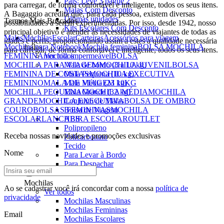
Pais: Leve 3 pague 2
para carregar, de forma confortável e inteligente, todos os seus itens.
Malas Com Desconto
A Bagaggio acredita que, para cada pessoa, existem diversas
Últimas unidades
Termos Mais Buscados
possibilidades a serem experimentadas. Por isso, desde 1942, nosso
Kits Escolares Com Desconto
principal objetivo é atender às necessidades de viajantes de todas as
Malas
Mochilas
Escolar
Carteiras
Acessórios para viagem
idades e perfis, proporcionando assim a estes a qualidade necessária
Mochilas para Notebook
Mochila feminina
BOLSA MOCHILA
malas
para carregar, de forma confortável e inteligente, todos os seus itens.
FEMININA
mochila impermeável
BOLSA
Ver todos
MOCHILA PARA VIAGEM
MOCHILA JUVENIL
BOLSA
Mala de bordo (8 a 10 kg)
FEMININA DE COSTAS
MOCHILA EXECUTIVA
Mala Pequena (10 kg)
FEMININO
MALA DE VIAGEM 10KG
Mala Média (23 kg)
MOCHILA PEQUENA
MOCHILA MÉDIA
MOCHILA
Mala Grande (32 kg)
GRANDE
MOCHILA EXECUTIVA
BOLSA DE OMBRO
Conjunto de Malas
COURO
BOLSAS FEMININAS
MOCHILA
Bolsa de Viagem
ESCOLAR
LANCHEIRA ESCOLAR
OUTLET
ABS
Polipropileno
Receba nossas novidades e promoções exclusivas
Policarbonato
Tecido
Nome
Para Levar à Bordo
Para Despachar
Mochilas
Ao se cadastrar você irá concordar com a nossa
política de
Ver todos
privacidade
Mochilas Masculinas
Mochilas Femininas
Email
Mochilas Escolares