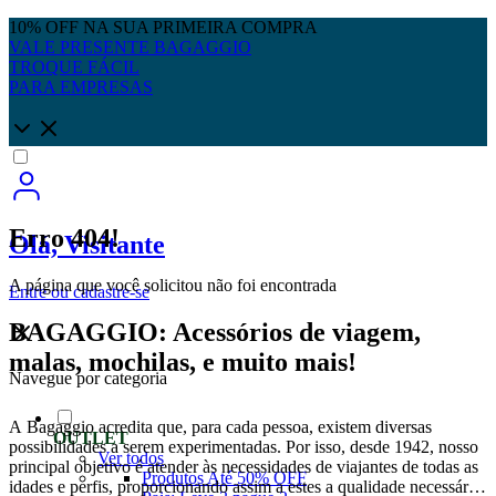
10% OFF NA SUA PRIMEIRA COMPRA
VALE PRESENTE BAGAGGIO
TROQUE FÁCIL
PARA EMPRESAS
Erro 404!
Olá, Visitante
A página que você solicitou não foi encontrada
Entre
ou
cadastre-se
BAGAGGIO: Acessórios de viagem,
malas, mochilas, e muito mais!
Navegue por categoria
A Bagaggio acredita que, para cada pessoa, existem diversas
OUTLET
possibilidades a serem experimentadas. Por isso, desde 1942, nosso
Ver todos
principal objetivo é atender às necessidades de viajantes de todas as
Produtos Até 50% OFF
idades e perfis, proporcionando assim a estes a qualidade necessária