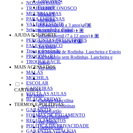
Linha Pets🐾
NOSSAS LOJAS
Frozen❄️
TRABALHE CONOSCO
MULTIMARCAS
Moana🌴
PARA EMPRESAS
ver todos
VALE PRESENTE
Pré-escolar (0 a 3 anos)👶🏽
Seja um vendedor digital
Infantil (4 a 6 anos)👦🏽
AJUDA E SUPORTE
Infantojuvenil (7 a 12 anos)👦🏽
PERGUNTAS FREQUENTES
Juvenil (12+ anos)👨🏽
FALE CONOSCO
Ver todos
Troca e devolução
Kit Mochila de Rodinha, Lancheira e Estojo
PROCON - RJ
Kit Mochila sem Rodinhas, Lancheira e
TROQUE FÁCIL
Estojo
MAIS ACESSADOS
Ver todos
MALAS
MOCHILA
ESCOLAR
CARTEIRAS
CARTEIRAS
VOLTA ÀS AULAS
Ver todos
BLACK FRIDAY
Carteira Masculina
TERMOS E POLÍTICAS
Carteiras Femininas
GARANTIA
Porta Cartão
FORMAS DE PAGAMENTO
Porta Passaporte
REGULAMENTOS
Ver Todos
POLÍTICA DE PRIVACIDADE
Carteira Slim
GARANTIA VITALÍCIA
Carteira sem Fecho