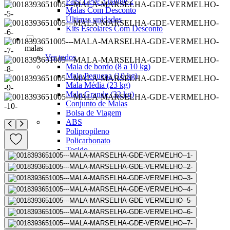
Pais: Leve 3 pague 2
Malas Com Desconto
Últimas unidades
Kits Escolares Com Desconto
malas
Ver todos
Mala de bordo (8 a 10 kg)
Mala Pequena (10 kg)
Mala Média (23 kg)
Mala Grande (32 kg)
Conjunto de Malas
Bolsa de Viagem
ABS
Polipropileno
Policarbonato
Tecido
Para Levar à Bordo
Para Despachar
Mochilas
Ver todos
Mochilas Masculinas
Mochilas Femininas
Mochilas Escolares