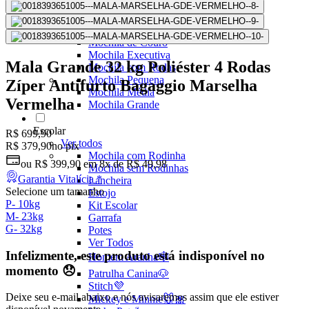
Mochilas Juvenis
Ver Todos
Mochila para Notebook
Mochila de Couro
Mochila Executiva
Mala Grande 32 kg Poliéster 4 Rodas
Mochila com Rodas
Mochila Pequena
Zíper Antifurto Bagaggio Marselha
Mochila Média
Vermelha
Mochila Grande
Escolar
R$ 699,90
Ver todos
R$ 379,90
no pix
Mochila com Rodinha
ou
R$ 399,90
em
8x de R$ 49,98
Mochila sem Rodinhas
Garantia Vitalícia *
Lancheira
Selecione um tamanho
Estojo
P
-
10kg
Kit Escolar
M
-
23kg
Garrafa
G
-
32kg
Potes
Ver Todos
Infelizmente, este produto está indisponível no
Homem Aranha🕸️
momento 😞
Patrulha Canina🐶
Stitch💜
Deixe seu e-mail abaixo e nós avisaremos assim que ele estiver
Mickey e Minnie🐭🎀