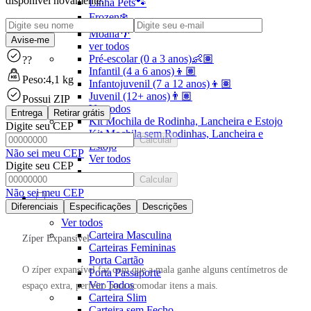
disponível novamente.
Linha Pets🐾
Frozen❄️
Moana🌴
Avise-me
ver todos
Pré-escolar (0 a 3 anos)👶🏽
??
Infantil (4 a 6 anos)👦🏽
Peso:
4,1 kg
Infantojuvenil (7 a 12 anos)👦🏽
Juvenil (12+ anos)👨🏽
Possui ZIP
Ver todos
Entrega
Retirar grátis
Kit Mochila de Rodinha, Lancheira e Estojo
Digite seu CEP
Kit Mochila sem Rodinhas, Lancheira e
Calcular
Estojo
Não sei meu CEP
Ver todos
Digite seu CEP
Calcular
Não sei meu CEP
Diferenciais
Especificações
Descrições
CARTEIRAS
Ver todos
Carteira Masculina
Zíper Expansível
Carteiras Femininas
Porta Cartão
O zíper expansível faz com que a mala ganhe alguns centímetros de
Porta Passaporte
Ver Todos
espaço extra, perfeito para acomodar itens a mais.
Carteira Slim
Carteira sem Fecho