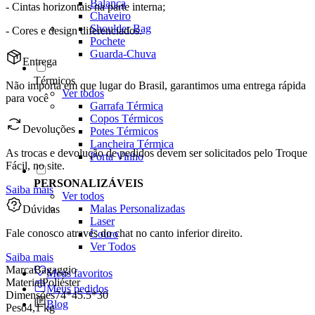
Balança
- Cintas horizontais na parte interna;
Chaveiro
Shoulder Bag
- Cores e design diferenciados.
Pochete
Guarda-Chuva
Entrega
Térmicos
Não importa em que lugar do Brasil, garantimos uma entrega rápida
Ver todos
para você
Garrafa Térmica
Copos Térmicos
Devoluções
Potes Térmicos
Lancheira Térmica
As trocas e devolução de pedidos devem ser solicitados pelo Troque
Porta Vinho
Fácil, no site.
PERSONALIZÁVEIS
Saiba mais
Ver todos
Malas Personalizadas
Dúvidas
Laser
Fale conosco através do chat no canto inferior direito.
Couro
Ver Todos
Saiba mais
Marca
Bagaggio
Meus favoritos
Material
Poliéster
Meus pedidos
Dimensões
74*45.5*30
Blog
Peso
4,1 kg