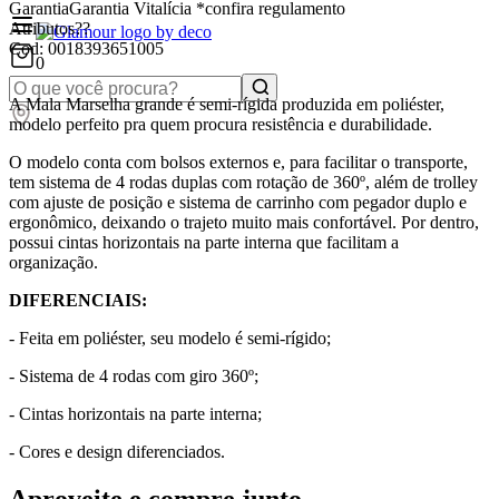
Garantia
Garantia Vitalícia *confira regulamento
Atributos
??
Cod:
0018393651005
0
A Mala Marselha grande é semi-rígida produzida em poliéster,
modelo perfeito pra quem procura resistência e durabilidade.
O modelo conta com bolsos externos e, para facilitar o transporte,
tem sistema de 4 rodas duplas com rotação de 360º, além de trolley
com ajuste de posição e sistema de carrinho com pegador duplo e
ergonômico, deixando o trajeto muito mais confortável. Por dentro,
possui cintas horizontais na parte interna que facilitam a
organização.
DIFERENCIAIS:
- Feita em poliéster, seu modelo é semi-rígido;
- Sistema de 4 rodas com giro 360º;
- Cintas horizontais na parte interna;
- Cores e design diferenciados.