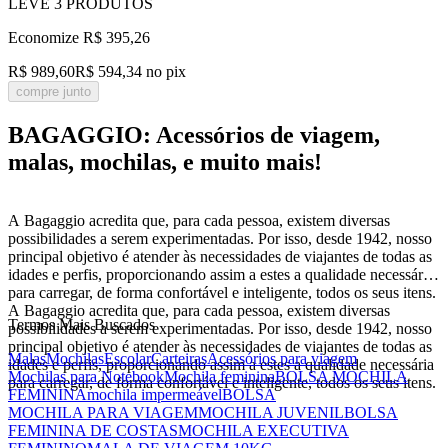
LEVE
3
PRODUTOS
Economize
R$ 395,26
R$ 989,60
R$ 594,34
no pix
compre junto
BAGAGGIO: Acessórios de viagem,
malas, mochilas, e muito mais!
A Bagaggio acredita que, para cada pessoa, existem diversas
possibilidades a serem experimentadas. Por isso, desde 1942, nosso
principal objetivo é atender às necessidades de viajantes de todas as
idades e perfis, proporcionando assim a estes a qualidade necessária
para carregar, de forma confortável e inteligente, todos os seus itens.
A Bagaggio acredita que, para cada pessoa, existem diversas
Termos Mais Buscados
possibilidades a serem experimentadas. Por isso, desde 1942, nosso
principal objetivo é atender às necessidades de viajantes de todas as
Malas
Mochilas
Escolar
Carteiras
Acessórios para viagem
idades e perfis, proporcionando assim a estes a qualidade necessária
Mochilas para Notebook
Mochila feminina
BOLSA MOCHILA
para carregar, de forma confortável e inteligente, todos os seus itens.
FEMININA
mochila impermeável
BOLSA
MOCHILA PARA VIAGEM
MOCHILA JUVENIL
BOLSA
FEMININA DE COSTAS
MOCHILA EXECUTIVA