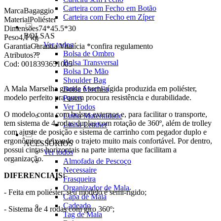
Carteira com Fecho em Botão
Marca
Bagaggio
Carteira com Fecho em Zíper
Material
Poliéster
Dimensões
74*45.5*30
BOLSAS
Peso
4,1 kg
Ver todos
Garantia
Garantia Vitalícia *confira regulamento
Bolsa de Ombro
Atributos
??
Bolsa Transversal
Cod:
0018393651005
Bolsa De Mão
Shoulder Bag
A Mala Marselha grande é semi-rígida produzida em poliéster,
Bolsa Mochila
modelo perfeito pra quem procura resistência e durabilidade.
Pastas
Ver Todos
O modelo conta com bolsos externos e, para facilitar o transporte,
Linha Maternidade
tem sistema de 4 rodas duplas com rotação de 360º, além de trolley
Linha Leather
com ajuste de posição e sistema de carrinho com pegador duplo e
ergonômico, deixando o trajeto muito mais confortável. Por dentro,
ACESSÓRIOS
possui cintas horizontais na parte interna que facilitam a
Ver todos
organização.
Almofada de Pescoço
Necessaire
DIFERENCIAIS:
Frasqueira
Organizador de Mala
- Feita em poliéster, seu modelo é semi-rígido;
Capa de Mala
Cadeado
- Sistema de 4 rodas com giro 360º;
Tag de Mala