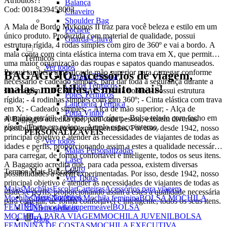
Atributos
??
Balança
Cod:
0018439458003
Chaveiro
Shoulder Bag
A Mala de Bordo Mykonos II traz para você beleza e estilo em um
Pochete
único produto. Produzida com material de qualidade, possui
Guarda-Chuva
estrutura rígida, 4 rodas simples com giro de 360º e vai a bordo. A
mala conta com cinta elástica interna com trava em X, que permite
Térmicos
uma maior organização das roupas e sapatos quando manuseados.
Ver todos
Possui também uma alça de mão superior para carregar conforme
BAGAGGIO: Acessórios de viagem,
Garrafa Térmica
necessário e cadeado simples, para dar toda a segurança durante a
Copos Térmicos
malas, mochilas, e muito mais!
sua viagem. DIFERENCIAIS: - Vai a bordo; - Possui estrutura
Potes Térmicos
rígida; - 4 rodinhas simples com giro 360º; - Cinta elástica com trava
Lancheira Térmica
em X; - Cadeado simples; - Alça de mão superior; - Alça de
Porta Vinho
alumínio retrátil; - Divisão com zíper; - Bolso telado com fecho em
A Bagaggio acredita que, para cada pessoa, existem diversas
zíper; - Forro em nylon; - Amplo espaço interno.
possibilidades a serem experimentadas. Por isso, desde 1942, nosso
PERSONALIZÁVEIS
principal objetivo é atender às necessidades de viajantes de todas as
Ver todos
idades e perfis, proporcionando assim a estes a qualidade necessária
Malas Personalizadas
para carregar, de forma confortável e inteligente, todos os seus itens.
Laser
A Bagaggio acredita que, para cada pessoa, existem diversas
Couro
Termos Mais Buscados
possibilidades a serem experimentadas. Por isso, desde 1942, nosso
Ver Todos
principal objetivo é atender às necessidades de viajantes de todas as
Malas
Mochilas
Escolar
Carteiras
Acessórios para viagem
idades e perfis, proporcionando assim a estes a qualidade necessária
Meus favoritos
Mochilas para Notebook
Mochila feminina
BOLSA MOCHILA
para carregar, de forma confortável e inteligente, todos os seus itens.
FEMININA
mochila impermeável
BOLSA
Meus pedidos
MOCHILA PARA VIAGEM
MOCHILA JUVENIL
BOLSA
Blog
FEMININA DE COSTAS
MOCHILA EXECUTIVA