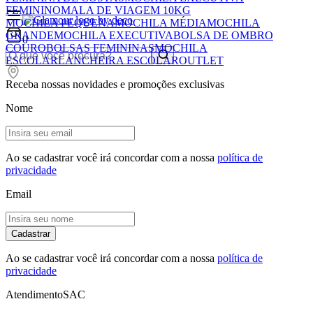
FEMININO
MALA DE VIAGEM 10KG
MOCHILA PEQUENA
MOCHILA MÉDIA
MOCHILA
GRANDE
MOCHILA EXECUTIVA
BOLSA DE OMBRO
0
COURO
BOLSAS FEMININAS
MOCHILA
ESCOLAR
LANCHEIRA ESCOLAR
OUTLET
Receba nossas novidades e promoções exclusivas
Nome
Ao se cadastrar você irá concordar com a nossa
política de
privacidade
Email
Cadastrar
Ao se cadastrar você irá concordar com a nossa
política de
privacidade
Atendimento
SAC