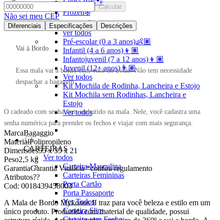
Linha Pets🐾
Calcular
Frozen❄️
Não sei meu CEP
Moana🌴
Diferenciais
Especificações
Descrições
ver todos
Pré-escolar (0 a 3 anos)👶🏽
Vai à Bordo
Infantil (4 a 6 anos)👦🏽
Infantojuvenil (7 a 12 anos)👦🏽
Juvenil (12+ anos)👨🏽
Essa mala vai à bordo com você no avião. Não tem necessidade
Ver todos
despachar a bagagem.
Kit Mochila de Rodinha, Lancheira e Estojo
Kit Mochila sem Rodinhas, Lancheira e
Estojo
Ver todos
O cadeado com senha vem embutido na mala. Nele, você cadastra uma
senha numérica para prender os fechos e viajar com mais segurança.
Marca
Bagaggio
Material
Polipropileno
CARTEIRAS
Dimensões
55 x 35 x 21
Ver todos
Peso
2,5 kg
Carteira Masculina
Garantia
Garantia Vitalícia *confira regulamento
Carteiras Femininas
Atributos
??
Porta Cartão
Cod:
0018439458003
Porta Passaporte
Ver Todos
A Mala de Bordo Mykonos II traz para você beleza e estilo em um
Carteira Slim
único produto. Produzida com material de qualidade, possui
Carteira sem Fecho