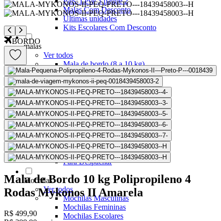
Pais: Leve 3 pague 2
Malas Com Desconto
Últimas unidades
Kits Escolares Com Desconto
BORDO
malas
Ver todos
Mala de bordo (8 a 10 kg)
Mala Pequena (10 kg)
Mala Média (23 kg)
Mala Grande (32 kg)
Conjunto de Malas
Bolsa de Viagem
ABS
Polipropileno
Policarbonato
Tecido
Para Levar à Bordo
Para Despachar
Mala de Bordo 10 kg Polipropileno 4
Mochilas
Ver todos
Rodas Mykonos II Amarela
Mochilas Masculinas
Mochilas Femininas
R$ 499,90
Mochilas Escolares