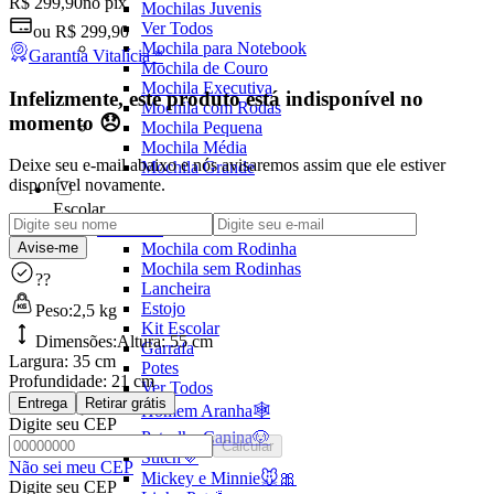
R$ 299,90
no pix
Mochilas Juvenis
Ver Todos
ou
R$ 299,90
Mochila para Notebook
Garantia Vitalícia *
Mochila de Couro
Mochila Executiva
Infelizmente, este produto está indisponível no
Mochila com Rodas
momento 😞
Mochila Pequena
Mochila Média
Deixe seu e-mail abaixo e nós avisaremos assim que ele estiver
Mochila Grande
disponível novamente.
Escolar
Ver todos
Mochila com Rodinha
Avise-me
Mochila sem Rodinhas
??
Lancheira
Estojo
Peso:
2,5 kg
Kit Escolar
Dimensões:
Altura:
55 cm
Garrafa
Largura:
35 cm
Potes
Profundidade:
21 cm
Ver Todos
Entrega
Retirar grátis
Homem Aranha🕸️
Digite seu CEP
Patrulha Canina🐶
Calcular
Stitch💜
Não sei meu CEP
Mickey e Minnie🐭🎀
Digite seu CEP