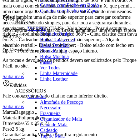
estrutura rígida, 4 rodas simples com giro de 360º e vai a bordo. A
Carteira com Fecho em Botão
mala conta com cinta elástica interna com trava em X, que permite
Carteira com Fecho em Zíper
uma maior organização das roupas e sapatos quando manuseados.
Possui também uma alça de mão superior para carregar conforme
Entrega
BOLSAS
necessário e cadeado simples, para dar toda a segurança durante a
Ver todos
sua viagem. DIFERENCIAIS: - Vai a bordo; - Possui estrutura
Não importa em que lugar do Brasil, garantimos uma entrega rápida
Bolsa de Ombro
rígida; - 4 rodinhas simples com giro 360º; - Cinta elástica com trava
para você
Bolsa Transversal
em X; - Cadeado simples; - Alça de mão superior; - Alça de
Bolsa De Mão
alumínio retrátil; - Divisão com zíper; - Bolso telado com fecho em
Devoluções
Shoulder Bag
zíper; - Forro em nylon; - Amplo espaço interno.
Bolsa Mochila
As trocas e devolução de pedidos devem ser solicitados pelo Troque
Pastas
Fácil, no site.
Ver Todos
Linha Maternidade
Saiba mais
Linha Leather
Dúvidas
ACESSÓRIOS
Fale conosco através do chat no canto inferior direito.
Ver todos
Almofada de Pescoço
Saiba mais
Necessaire
Marca
Bagaggio
Frasqueira
Material
Polipropileno
Organizador de Mala
Dimensões
55 x 35 x 21
Capa de Mala
Peso
2,5 kg
Cadeado
Garantia
Garantia Vitalícia *confira regulamento
Tag de Mala