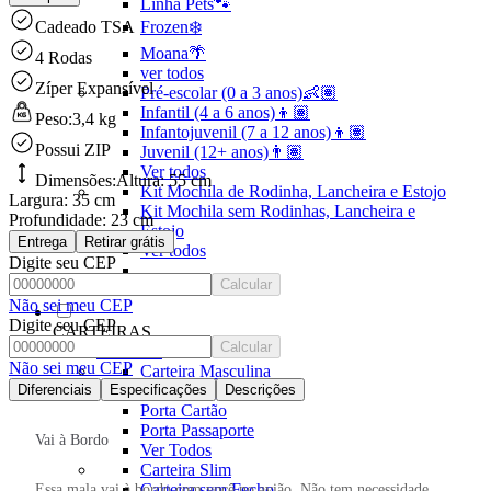
Linha Pets🐾
Cadeado TSA
Frozen❄️
Moana🌴
4 Rodas
ver todos
Zíper Expansível
Pré-escolar (0 a 3 anos)👶🏽
Infantil (4 a 6 anos)👦🏽
Peso:
3,4 kg
Infantojuvenil (7 a 12 anos)👦🏽
Possui ZIP
Juvenil (12+ anos)👨🏽
Ver todos
Dimensões:
Altura:
55 cm
Kit Mochila de Rodinha, Lancheira e Estojo
Largura:
35 cm
Kit Mochila sem Rodinhas, Lancheira e
Profundidade:
23 cm
Estojo
Entrega
Retirar grátis
Ver todos
Digite seu CEP
Calcular
Não sei meu CEP
Digite seu CEP
CARTEIRAS
Calcular
Ver todos
Não sei meu CEP
Carteira Masculina
Diferenciais
Especificações
Carteiras Femininas
Descrições
Porta Cartão
Porta Passaporte
Vai à Bordo
Ver Todos
Carteira Slim
Carteira sem Fecho
Essa mala vai à bordo com você no avião. Não tem necessidade