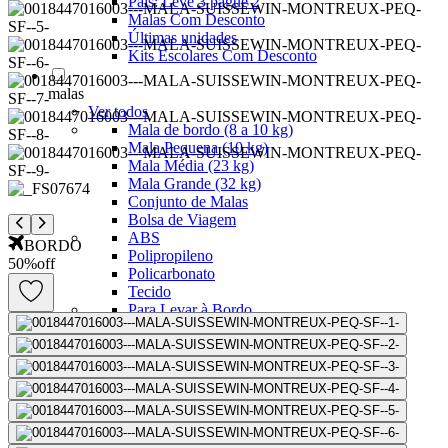
Pais: Leve 3 pague 2
Malas Com Desconto
Últimas unidades
Kits Escolares Com Desconto
malas
Ver todos
Mala de bordo (8 a 10 kg)
Mala Pequena (10 kg)
Mala Média (23 kg)
Mala Grande (32 kg)
Conjunto de Malas
Bolsa de Viagem
ABS
BORDO
Polipropileno
50
%
off
Policarbonato
Tecido
Para Levar à Bordo
Para Despachar
Mochilas
Ver todos
Mochilas Masculinas
Mochilas Femininas
Mochilas Escolares