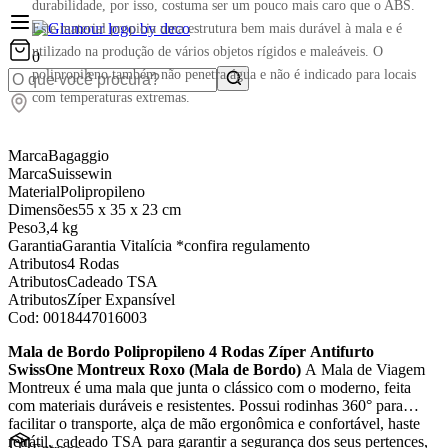
durabilidade, por isso, costuma ser um pouco mais caro que o ABS.
Este material propicia uma estrutura bem mais durável à mala e é
utilizado na produção de vários objetos rígidos e maleáveis. O
0
polipropileno também não penetra água e não é indicado para locais
com temperaturas extremas.
Marca
Bagaggio
Marca
Suissewin
Material
Polipropileno
Dimensões
55 x 35 x 23 cm
Peso
3,4 kg
Garantia
Garantia Vitalícia *confira regulamento
Atributos
4 Rodas
Atributos
Cadeado TSA
Atributos
Zíper Expansível
Cod:
0018447016003
Mala de Bordo Polipropileno 4 Rodas Zíper Antifurto
SwissOne Montreux Roxo (Mala de Bordo)
A Mala de Viagem
Montreux é uma mala que junta o clássico com o moderno, feita
com materiais duráveis e resistentes. Possui rodinhas 360° para
facilitar o transporte, alça de mão ergonômica e confortável, haste
retrátil, cadeado TSA para garantir a segurança dos seus pertences,