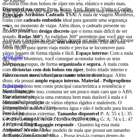
Entrega
divisória com dois bolsos de zíper em tela, elástico e muito mais.
Disponível nas cores:
Preto, Roxo, Azul, Branco, Vinho e Grafite.
Não importa em que lugar do Brasil, garantimos uma entrega rápida
Principais Atributos
Cadeado TSA:
A mala de viagem Montreux,
para você
conta com
cadeado embutido
ideal para garantir uma segurança
extra, no momento de viajar. Além disso, o cadeado presente no
Devoluções
modelo possui um
design discreto
que o torna mais difícil de ser
notado.
Rodas 360°:
As rodinhas 360° permitem que você gire sua
As trocas e devolução de pedidos devem ser solicitados pelo Troque
mala para qualquer direção,
sem esforço
nenhum. Elas são uma
Fácil, no site.
ótima opção para quem viaja muito e precisa se locomover para
vários lugares de forma rápida e fácil.
Espaço interno:
Com a mala
Saiba mais
de viagem Montreux, você consegue acomodar todos os seus
pertences e roupas, de forma
organizada e segura.
A mala conta
Dúvidas
com
divisórias com dois bolsos em zíper
, bolso telado interno e
elásticos com trava, ideais para manter seus itens no lugar. Além
Fale conosco através do chat no canto inferior direito.
disso, ela possui
amplo espaço interno.
Material - Polipropileno
Saiba mais
O polipropileno tem como principal característica a resistência e
Marca
Bagaggio
durabilidade, por isso, costuma ser um pouco mais caro que o ABS.
Marca
Suissewin
Este material propicia uma estrutura bem mais durável à mala e é
Material
Polipropileno
utilizado na produção de vários objetos rígidos e maleáveis. O
Dimensões
55 x 35 x 23 cm
polipropileno também não penetra água e não é indicado para locais
Peso
3,4 kg
com temperaturas extremas.
Tamanho disponível
P: A: 55 x L: 35
Garantia
Garantia Vitalícia *confira regulamento
x P: 23 | 3,40kg M: A: 65 x L: 43 x P: 27 | 4,10kg G: A: 74 x L: 47
Atributos
4 Rodas
x P: 29 | 4,80kg
Bagaggio responde
- Quantos kg essa mala
Atributos
Cadeado TSA
comporta? No caso desse modelo de mala que possui um tamanho
Atributos
Zíper Expansível
de Bordo, comporta até 10kg. - Posso levá-la comigo dentro do