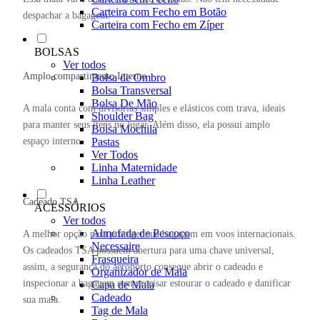
Carteira com Fecho em Botão
despachar a bagagem.
Carteira com Fecho em Zíper
BOLSAS
Ver todos
Amplo compartimento Interno
Bolsa de Ombro
Bolsa Transversal
Bolsa De Mão
A mala conta com divisórias simples e elásticos com trava, ideais
Shoulder Bag
para manter seus itens no lugar. Além disso, ela possui amplo
Bolsa Mochila
espaço interno.
Pastas
Ver Todos
Linha Maternidade
Linha Leather
Cadeado TSA
ACESSÓRIOS
Ver todos
Almofada de Pescoço
A melhor opção para proteger sua bagagem em voos internacionais.
Necessaire
Os cadeados TSA possuem abertura para uma chave universal,
Frasqueira
assim, a segurança do aeroporto consegue abrir o cadeado e
Organizador de Mala
inspecionar a bagagem sem precisar estourar o cadeado e danificar
Capa de Mala
Cadeado
sua mala.
Tag de Mala