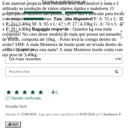
Ver todas as avaliações neste site
Este material propicia uma estrutura bem mais durável à mala e é
utilizado na produção de vários objetos rígidos e maleáveis. O
5
estrelas
7
polipropileno também não penetra água e não é indicado para locais
com temperaturas extremas.
Tamanho disponível
P: A: 55 x L: 35
4
estrelas
2
x P: 23 | 3,40kg M: A: 65 x L: 43 x P: 27 | 4,10kg G: A: 74 x L: 47
3
estrelas
0
x P: 29 | 4,80kg
Bagaggio responde
- Quantos kg essa mala
2
estrelas
0
comporta? No caso desse modelo de mala que possui um tamanho
1
estrela
0
de Bordo, comporta até 10kg. - Posso levá-la comigo dentro do
avião? SIM! A mala Montreux de bordo pode ser levada dentro do
Filtrar as opiniões
avião - Quanto pesa esta mala? A mala Montreux bordo conta com
um peso de 3,40kg.
4
/
5
Opinião verificada
Arranha fácil.
Opinião de
15/06/2026
, logo após uma experiência de
05/05/2026
por
Claudianor P.
Útil
(0)