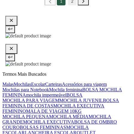
1
2
Termos Mais Buscados
Malas
Mochilas
Escolar
Carteiras
Acessórios para viagem
Mochilas para Notebook
Mochila feminina
BOLSA MOCHILA
FEMININA
mochila impermeável
BOLSA
MOCHILA PARA VIAGEM
MOCHILA JUVENIL
BOLSA
FEMININA DE COSTAS
MOCHILA EXECUTIVA
FEMININO
MALA DE VIAGEM 10KG
MOCHILA PEQUENA
MOCHILA MÉDIA
MOCHILA
GRANDE
MOCHILA EXECUTIVA
BOLSA DE OMBRO
COURO
BOLSAS FEMININAS
MOCHILA
ESCOLAR
LANCHEIRA ESCOLAR
OUTLET