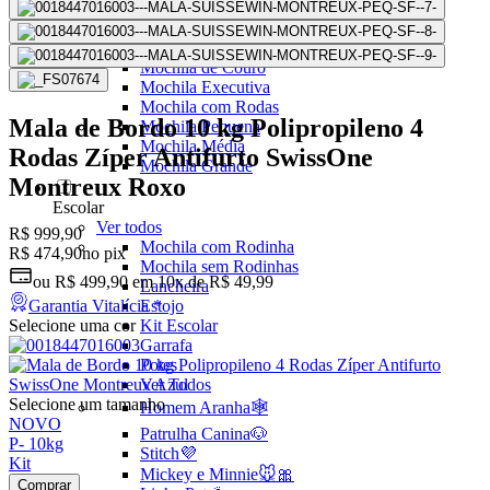
Mochilas Juvenis
Ver Todos
Mochila para Notebook
Mochila de Couro
Mochila Executiva
Mochila com Rodas
Mala de Bordo 10 kg Polipropileno 4
Mochila Pequena
Mochila Média
Rodas Zíper Antifurto SwissOne
Mochila Grande
Montreux Roxo
Escolar
Ver todos
R$ 999,90
Mochila com Rodinha
R$ 474,90
no pix
Mochila sem Rodinhas
ou
R$ 499,90
em
10x de R$ 49,99
Lancheira
Garantia Vitalícia *
Estojo
Selecione uma cor
Kit Escolar
Garrafa
Potes
Ver Todos
Selecione um tamanho
Homem Aranha🕸️
NOVO
Patrulha Canina🐶
P
-
10kg
Stitch💜
Kit
Mickey e Minnie🐭🎀
Comprar