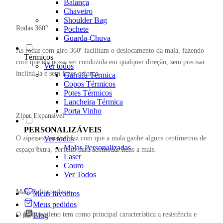
Balança
Chaveiro
Shoulder Bag
Rodas 360°
Pochete
Guarda-Chuva
As rodas com giro 360º facilitam o deslocamento da mala, fazendo
Térmicos
com que ela possa ser conduzida em qualquer direção, sem precisar
Ver todos
incliná-la e sem fazer esforço.
Garrafa Térmica
Copos Térmicos
Potes Térmicos
Lancheira Térmica
Porta Vinho
Zíper Expansível
PERSONALIZÁVEIS
O zíper expansível faz com que a mala ganhe alguns centímetros de
Ver todos
Malas Personalizadas
espaço extra, perfeito para acomodar itens a mais.
Laser
Couro
Ver Todos
Mala Polipropileno
Meus favoritos
Meus pedidos
O polipropileno tem como principal característica a resistência e
Blog