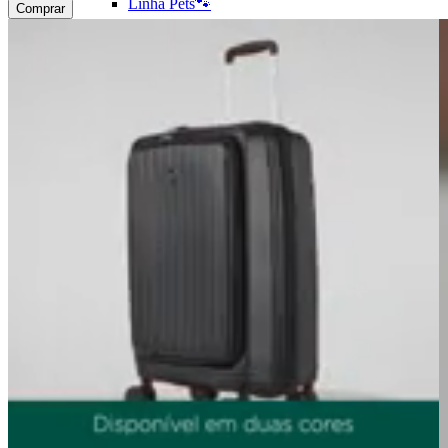
Linha Pets🐾
Comprar
Frozen❄️
Moana🌴
ver todos
Pré-escolar (0 a 3 anos)👶🏽
Infantil (4 a 6 anos)👦🏽
Infantojuvenil (7 a 12 anos)👦🏽
Juvenil (12+ anos)👨🏽
Ver todos
Kit Mochila de Rodinha, Lancheira e Estojo
Kit Mochila sem Rodinhas, Lancheira e
Estojo
Ver todos
CARTEIRAS
Ver todos
Carteira Masculina
Carteiras Femininas
Porta Cartão
Porta Passaporte
Ver Todos
Carteira Slim
Carteira sem Fecho