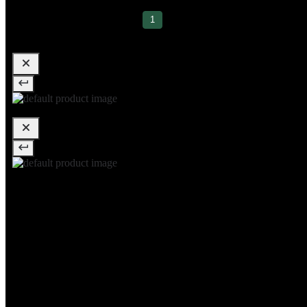
1
Termos Mais Buscados
Malas
Mochilas
Escolar
Carteiras
Acessórios para viagem
Mochilas para Notebook
Mochila feminina
BOLSA MOCHILA
FEMININA
mochila impermeável
BOLSA
MOCHILA PARA VIAGEM
MOCHILA JUVENIL
BOLSA
FEMININA DE COSTAS
MOCHILA EXECUTIVA
FEMININO
MALA DE VIAGEM 10KG
MOCHILA PEQUENA
MOCHILA MÉDIA
MOCHILA
GRANDE
MOCHILA EXECUTIVA
BOLSA DE OMBRO