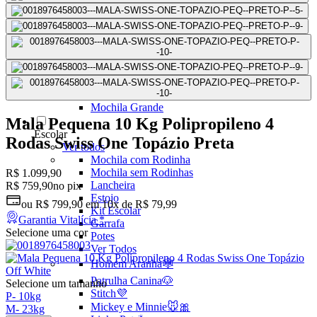
Mochilas Juvenis
Ver Todos
Mochila para Notebook
Mochila de Couro
Mochila Executiva
Mochila com Rodas
Mochila Pequena
Mochila Média
Mochila Grande
Mala Pequena 10 Kg Polipropileno 4
Escolar
Rodas Swiss One Topázio Preta
Ver todos
Mochila com Rodinha
Mochila sem Rodinhas
R$ 1.099,90
Lancheira
R$ 759,90
no pix
Estojo
ou
R$ 799,90
em
10x de R$ 79,99
Kit Escolar
Garantia Vitalícia *
Garrafa
Selecione uma cor
Potes
Ver Todos
Homem Aranha🕸️
Patrulha Canina🐶
Selecione um tamanho
Stitch💜
P
-
10kg
Mickey e Minnie🐭🎀
M
-
23kg