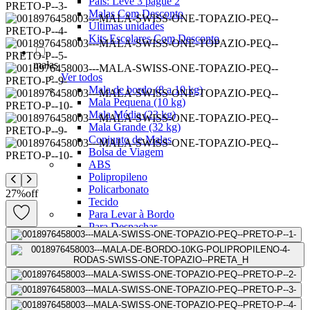
Pais: Leve 3 pague 2
Malas Com Desconto
Últimas unidades
Kits Escolares Com Desconto
malas
Ver todos
Mala de bordo (8 a 10 kg)
Mala Pequena (10 kg)
Mala Média (23 kg)
Mala Grande (32 kg)
Conjunto de Malas
Bolsa de Viagem
ABS
Polipropileno
Policarbonato
27
%
off
Tecido
Para Levar à Bordo
Para Despachar
Mochilas
Ver todos
Mochilas Masculinas
Mochilas Femininas
Mochilas Escolares