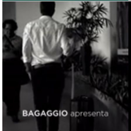
Carteira com Fecho em Botão
Carteira com Fecho em Zíper
BOLSAS
Ver todos
Bolsa de Ombro
Bolsa Transversal
Bolsa De Mão
Shoulder Bag
Bolsa Mochila
Pastas
Ver Todos
Linha Maternidade
Linha Leather
ACESSÓRIOS
Ver todos
Almofada de Pescoço
Necessaire
Frasqueira
Organizador de Mala
Capa de Mala
Cadeado
Tag de Mala