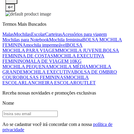
Termos Mais Buscados
Malas
Mochilas
Escolar
Carteiras
Acessórios para viagem
Mochilas para Notebook
Mochila feminina
BOLSA MOCHILA
FEMININA
mochila impermeável
BOLSA
MOCHILA PARA VIAGEM
MOCHILA JUVENIL
BOLSA
FEMININA DE COSTAS
MOCHILA EXECUTIVA
FEMININO
MALA DE VIAGEM 10KG
MOCHILA PEQUENA
MOCHILA MÉDIA
MOCHILA
GRANDE
MOCHILA EXECUTIVA
BOLSA DE OMBRO
COURO
BOLSAS FEMININAS
MOCHILA
ESCOLAR
LANCHEIRA ESCOLAR
OUTLET
Receba nossas novidades e promoções exclusivas
Nome
Ao se cadastrar você irá concordar com a nossa
política de
privacidade