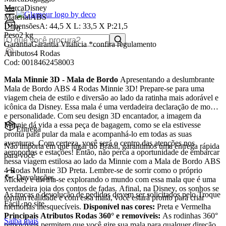
Marca
Disney
Material
ABS
Dimensões
A: 44,5 X L: 33,5 X P:21,5
0
Peso
2 kg
Garantia
Garantia Vitalícia *confira regulamento
Atributos
4 Rodas
Cod:
0018462458003
Mala Minnie 3D - Mala de Bordo
Apresentando a deslumbrante
Mala de Bordo ABS 4 Rodas Minnie 3D! Prepare-se para uma
viagem cheia de estilo e diversão ao lado da ratinha mais adorável e
icônica da Disney. Essa mala é uma verdadeira declaração de moda
e personalidade. Com seu design 3D encantador, a imagem da
Minnie dá vida a essa peça de bagagem, como se ela estivesse
Entrega
pronta para pular da mala e acompanhá-lo em todas as suas
aventuras. Com certeza, você será o centro das atenções nos
Não importa em que lugar do Brasil, garantimos uma entrega rápida
aeroportos e estações! Então, não perca a oportunidade de embarcar
para você
nessa viagem estilosa ao lado da Minnie com a Mala de Bordo ABS
4 Rodas Minnie 3D Preta. Lembre-se de sorrir como o próprio
Devoluções
Mickey e divirta-se explorando o mundo com essa mala que é uma
verdadeira joia dos contos de fadas. Afinal, na Disney, os sonhos se
As trocas e devolução de pedidos devem ser solicitados pelo Troque
tornam realidade e com essa mala, você estará pronto para criar
Fácil, no site.
memórias inesquecíveis.
Disponível nas cores:
Preta e Vermelha
Principais Atributos
Rodas 360° e removíveis:
As rodinhas 360°
Saiba mais
removíveis permitem que você gire sua mala para qualquer direção,