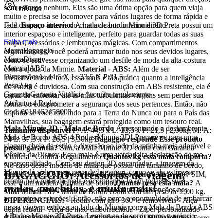
sem esforço
nenhum. Elas são uma ótima opção para quem viaja
Dúvidas
muito e precisa se locomover para vários lugares de forma rápida e
fácil.
Fale conosco através do chat no canto inferior direito.
Espaço interno:
A mala de bordo Minnie 3D Preta possui um
interior espaçoso e inteligente, perfeito para guardar todas as suas
Saiba mais
roupas, acessórios e lembranças mágicas. Com compartimentos
Marca
Bagaggio
organizadores, você poderá arrumar tudo nos seus devidos lugares,
Marca
Disney
como se estivesse organizando um desfile de moda da alta-costura
Material
ABS
com a ajuda da Minnie.
Material - ABS:
Além de ser
Dimensões
A: 44,5 X L: 33,5 X P:21,5
irresistivelmente fofa, essa mala é tão prática quanto a inteligência
Peso
2 kg
do Pateta é duvidosa. Com sua construção em ABS resistente, ela é
Garantia
Garantia Vitalícia *confira regulamento
capaz de enfrentar até as mais turbulentas viagens sem perder sua
Atributos
4 Rodas
forma ou comprometer a segurança dos seus pertences. Então, não
Cod:
0018462458003
importa se você está indo para a Terra do Nunca ou para o País das
Maravilhas, sua bagagem estará protegida como um tesouro real.
Mala Minnie 3D - Mala de Bordo
Apresentando a deslumbrante
Tamanho disponível
P: A: 44,5 x L: 33,5 x P: 21,5 | 2,00kg M: A:
Mala de Bordo ABS 4 Rodas Minnie 3D! Prepare-se para uma
54 L: 37,5 x P: 26,5 | 3,30kg
Bagaggio responde
Esse produto
viagem cheia de estilo e diversão ao lado da ratinha mais adorável e
possui garantia?
Sim, a Mala Minnie 3D conta com Garantia
icônica da Disney. Essa mala é uma verdadeira declaração de moda
Vitalícia *Confira Regulamento
Quantos kg essa mala comporta?
e personalidade. Com seu design 3D encantador, a imagem da
No caso desse modelo de mala que possui um tamanho de bordo,
Minnie dá vida a essa peça de bagagem, como se ela estivesse
BAGAGGIO: Acessórios de viagem,
comporta até 10kg.
Posso levá-la comigo dentro do avião?
SIM,
pronta para pular da mala e acompanhá-lo em todas as suas
esse é um modelo de mala de bordo
Quanto pesa esta mala?
A
malas, mochilas, e muito mais!
aventuras. Com certeza, você será o centro das atenções nos
Mala Minnie 3D - Mala de Bordo conta com um peso de 2,00 kg.
aeroportos e estações! Então, não perca a oportunidade de embarcar
DIFERENCIAIS:
- Rodas com giro 360º e removíveis - Alça
nessa viagem estilosa ao lado da Minnie com a Mala de Bordo ABS
dupla retrátil - Alça de mão emborrachada - Zíper personalizado -
4 Rodas Minnie 3D Preta. Lembre-se de sorrir como o próprio
A Bagaggio acredita que, para cada pessoa, existem diversas
Cintas elásticas no interior - Divisória interna - Bolso telado - Forro