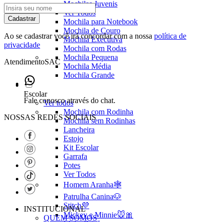
Mochilas Juvenis
Ver Todos
Cadastrar
Mochila para Notebook
Mochila de Couro
Ao se cadastrar você irá concordar com a nossa
política de
Mochila Executiva
privacidade
Mochila com Rodas
Mochila Pequena
Atendimento
SAC
Mochila Média
Mochila Grande
Escolar
Fale conosco através do chat.
Ver todos
Mochila com Rodinha
NOSSAS REDES SOCIAIS
Mochila sem Rodinhas
Lancheira
Estojo
Kit Escolar
Garrafa
Potes
Ver Todos
Homem Aranha🕸️
Patrulha Canina🐶
Stitch💜
INSTITUCIONAL
Mickey e Minnie🐭🎀
QUEM SOMOS