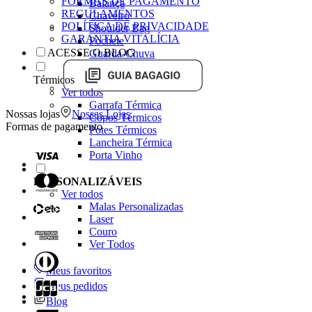
FORMAS DE PAGAMENTO
Balança
REGULAMENTOS
Chaveiro
POLÍTICA DE PRIVACIDADE
Shoulder Bag
GARANTIA VITALÍCIA
Pochete
ACESSE O BLOG
Guarda-Chuva
Térmicos
Ver todos
Garrafa Térmica
Nossas lojas
Nossas Lojas
Copos Térmicos
Formas de pagamento
Potes Térmicos
Lancheira Térmica
Porta Vinho
PERSONALIZÁVEIS
Ver todos
Malas Personalizadas
Laser
Couro
Ver Todos
Meus favoritos
Meus pedidos
Blog