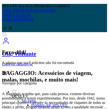
10% OFF NA SUA PRIMEIRA COMPRA
VALE PRESENTE BAGAGGIO
TROQUE FÁCIL
PARA EMPRESAS
Erro 404!
Olá, Visitante
A página que você solicitou não foi encontrada
Entre
ou
cadastre-se
BAGAGGIO: Acessórios de viagem,
malas, mochilas, e muito mais!
Navegue por categoria
A Bagaggio acredita que, para cada pessoa, existem diversas
OUTLET
possibilidades a serem experimentadas. Por isso, desde 1942, nosso
Ver todos
principal objetivo é atender às necessidades de viajantes de todas as
Produtos Até 50% OFF
idades e perfis, proporcionando assim a estes a qualidade necessária