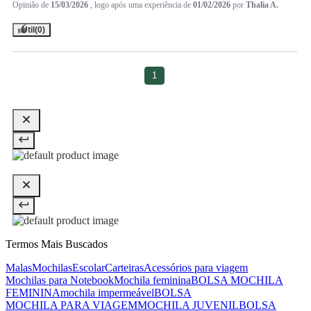
Opinião de
15/03/2026
, logo após uma experiência de
01/02/2026
por
Thalia A.
Útil
(0)
1
Termos Mais Buscados
Malas
Mochilas
Escolar
Carteiras
Acessórios para viagem
Mochilas para Notebook
Mochila feminina
BOLSA MOCHILA
FEMININA
mochila impermeável
BOLSA
MOCHILA PARA VIAGEM
MOCHILA JUVENIL
BOLSA