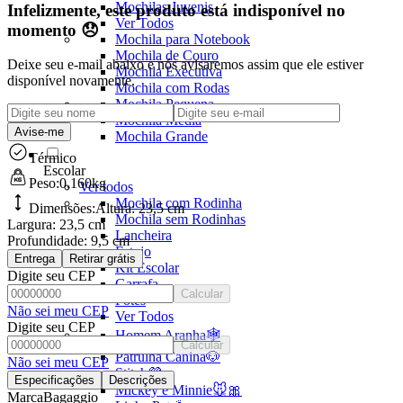
Mochilas Juvenis
Infelizmente, este produto está indisponível no
Ver Todos
momento 😞
Mochila para Notebook
Mochila de Couro
Deixe seu e-mail abaixo e nós avisaremos assim que ele estiver
Mochila Executiva
disponível novamente.
Mochila com Rodas
Mochila Pequena
Mochila Média
Avise-me
Mochila Grande
Térmico
Escolar
Peso:
0,160kg
Ver todos
Mochila com Rodinha
Dimensões:
Altura:
23,5 cm
Mochila sem Rodinhas
Largura:
23,5 cm
Lancheira
Profundidade:
9,5 cm
Estojo
Entrega
Retirar grátis
Kit Escolar
Digite seu CEP
Garrafa
Calcular
Potes
Não sei meu CEP
Ver Todos
Digite seu CEP
Homem Aranha🕸️
Calcular
Patrulha Canina🐶
Não sei meu CEP
Stitch💜
Especificações
Descrições
Mickey e Minnie🐭🎀
Marca
Bagaggio