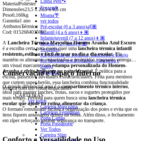
Linha Pets🐾
Material
Poliéster
Frozen❄️
Dimensões
23,5 x 23,5 x 9,5 cm
Peso
0,160kg
Moana🌴
Garantia
1 ano
ver todos
Atributos
Térmico
Pré-escolar (0 a 3 anos)👶🏽
Cod:
0152684035001
Infantil (4 a 6 anos)👦🏽
Infantojuvenil (7 a 12 anos)👦🏽
A
Lancheira Térmica Masculina Homem Aranha Azul Escuro
Juvenil (12+ anos)👨🏽
é a escolha certa para quem quer uma
lancheira térmica infantil
Ver todos
resistente, estilosa e fácil de usar no dia a dia escolar
. Ela
Kit Mochila de Rodinha, Lancheira e Estojo
mantém os alimentos organizados e protegidos, enquanto entrega
Kit Mochila sem Rodinhas, Lancheira e
um visual marcante com
estampa personalizada do Homem-
Estojo
Aranha e efeito brilhante no painel frontal
. É prática para a
Conservação e Espaço Interno
Ver todos
escola, passeios e atividades extracurriculares. Feita para meninos
que curtem super-heróis, essa lancheira combina funcionalidade
O grande diferencial aqui é o
compartimento térmico interno
,
térmica com um visual impactante.
ideal para manter lanches, frutas, sucos e iogurtes protegidos por
CARTEIRAS
mais tempo. Perfeita para quem busca uma
lancheira térmica
Ver todos
escolar que ajude na rotina alimentar da criança
.
Carteira Masculina
O formato estruturado facilita a organização dos potes e evita que os
Carteiras Femininas
itens fiquem amassados dentro da bolsa. Além disso, o fechamento
Porta Cartão
em zíper reforçado garante segurança no transporte.
Porta Passaporte
Ver Todos
Carteira Slim
Conforto e Versatilidade no Uso
Carteira sem Fecho