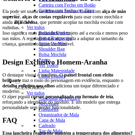
Carteira com Fecho em Botão
Carteira com Fecho em Zíper
Ela pode ser usada de diferentes formas. Conta com
alça de mão
superior
,
alças de costas reguláveis
para usar como mochila e
BOLSAS
ainda
alça carona
, que permite acoplar na mochila escolar com
Ver todos
rodinhas.
Bolsa de Ombro
Isso significa mais praticidade no trajeto até a escola e menos peso
Bolsa Transversal
nas mãos. A regulagem das alças ajuda a adaptar ao tamanho da
Bolsa De Mão
criança, garantindo ajuste confortável.
Shoulder Bag
Bolsa Mochila
Pastas
Design Exclusivo Homem-Aranha
Ver Todos
Linha Maternidade
O destaque visual é imediato. O
painel frontal com efeito
Linha Leather
brilhante
traz o rosto do personagem em evidência, enquanto o
detalhe refletivo nos olhos
adiciona um toque diferenciado e
ACESSÓRIOS
moderno.
Ver todos
O zíper possui
cursor personalizado em formato de teia
,
Almofada de Pescoço
reforçando a identidade do produto. É um modelo que entrega
Necessaire
personalidade sem perder funcionalidade.
Frasqueira
Organizador de Mala
FAQ
Capa de Mala
Cadeado
Tag de Mala
Essa lancheira realmente mantém a temperatura dos alimentos?