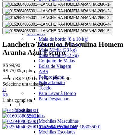
Pais: Leve 3 pague 2
Malas Com Desconto
Últimas unidades
Kits Escolares Com Desconto
malas
Ver todos
Mala de bordo (8 a 10 kg)
Lancheira Térmica Masculina Homem
Mala Pequena (10 kg)
Mala Média (23 kg)
Aranha Azul Escuro
Mala Grande (32 kg)
Conjunto de Malas
R$ 99,90
Bolsa de Viagem
R$ 75,90
no pix
ABS
Polipropileno
ou
R$ 79,90
em
1x de R$ 79,90
Policarbonato
Selecione um tamanho
Tecido
U
Para Levar à Bordo
Kit
Para Despachar
Linha completa
Mochilas
Ver todos
Mochilas Masculinas
Mochilas Femininas
Mochilas Escolares