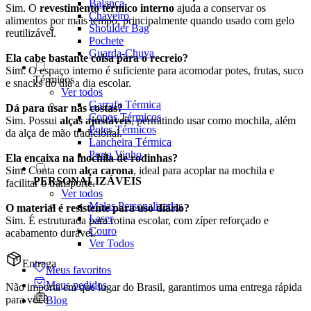
Balança
Sim. O
revestimento térmico interno
ajuda a conservar os
Chaveiro
alimentos por mais tempo, principalmente quando usado com gelo
Shoulder Bag
reutilizável.
Pochete
Guarda-Chuva
Ela cabe bastante coisa para o recreio?
Sim. O espaço interno é suficiente para acomodar potes, frutas, suco
Térmicos
e snacks do dia a dia escolar.
Ver todos
Garrafa Térmica
Dá para usar nas costas?
Copos Térmicos
Sim. Possui
alças ajustáveis
, permitindo usar como mochila, além
Potes Térmicos
da alça de mão tradicional.
Lancheira Térmica
Porta Vinho
Ela encaixa na mochila de rodinhas?
Sim. Conta com
alça carona
, ideal para acoplar na mochila e
PERSONALIZÁVEIS
facilitar o transporte.
Ver todos
Malas Personalizadas
O material é resistente para uso diário?
Laser
Sim. É estruturada para rotina escolar, com zíper reforçado e
Couro
acabamento durável.
Ver Todos
Entrega
Meus favoritos
Meus pedidos
Não importa em que lugar do Brasil, garantimos uma entrega rápida
para você
Blog