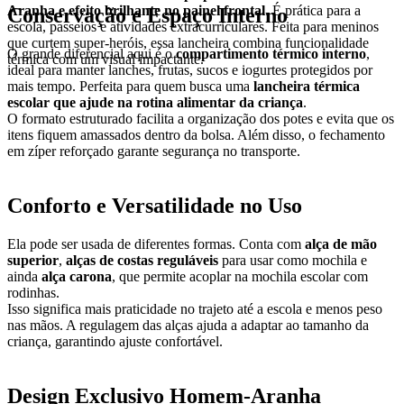
Aranha e efeito brilhante no painel frontal
. É prática para a
Conservação e Espaço Interno
escola, passeios e atividades extracurriculares. Feita para meninos
que curtem super-heróis, essa lancheira combina funcionalidade
O grande diferencial aqui é o
compartimento térmico interno
,
térmica com um visual impactante.
ideal para manter lanches, frutas, sucos e iogurtes protegidos por
mais tempo. Perfeita para quem busca uma
lancheira térmica
escolar que ajude na rotina alimentar da criança
.
O formato estruturado facilita a organização dos potes e evita que os
itens fiquem amassados dentro da bolsa. Além disso, o fechamento
em zíper reforçado garante segurança no transporte.
Conforto e Versatilidade no Uso
Ela pode ser usada de diferentes formas. Conta com
alça de mão
superior
,
alças de costas reguláveis
para usar como mochila e
ainda
alça carona
, que permite acoplar na mochila escolar com
rodinhas.
Isso significa mais praticidade no trajeto até a escola e menos peso
nas mãos. A regulagem das alças ajuda a adaptar ao tamanho da
criança, garantindo ajuste confortável.
Design Exclusivo Homem-Aranha