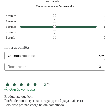
ao controle
Ver todas as avaliações neste site
5
estrelas
0
4
estrelas
0
3
estrelas
1
2
estrelas
0
1
estrela
0
Filtrar as opiniões
3
/
5
Opinião verificada
Produto até que bom

Porém deixou desejar na entrega pq você paga mais caro

Pelo frete pra não chega no dia combinado