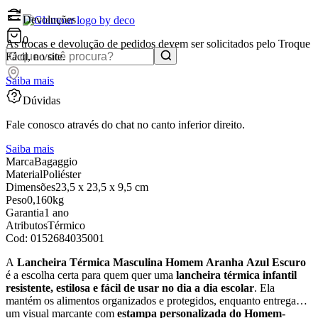
Devoluções
0
As trocas e devolução de pedidos devem ser solicitados pelo Troque
Fácil, no site.
Saiba mais
Dúvidas
Fale conosco através do chat no canto inferior direito.
Saiba mais
Marca
Bagaggio
Material
Poliéster
Dimensões
23,5 x 23,5 x 9,5 cm
Peso
0,160kg
Garantia
1 ano
Atributos
Térmico
Cod:
0152684035001
A
Lancheira Térmica Masculina Homem Aranha Azul Escuro
é a escolha certa para quem quer uma
lancheira térmica infantil
resistente, estilosa e fácil de usar no dia a dia escolar
. Ela
mantém os alimentos organizados e protegidos, enquanto entrega
um visual marcante com
estampa personalizada do Homem-