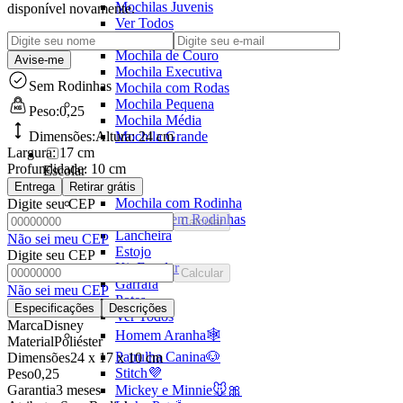
Mochilas Juvenis
disponível novamente.
Ver Todos
Mochila para Notebook
Mochila de Couro
Avise-me
Mochila Executiva
Sem Rodinhas
Mochila com Rodas
Mochila Pequena
Peso:
0,25
Mochila Média
Mochila Grande
Dimensões:
Altura:
24 cm
Largura:
17 cm
Profundidade:
10 cm
Escolar
Ver todos
Entrega
Retirar grátis
Mochila com Rodinha
Digite seu CEP
Mochila sem Rodinhas
Calcular
Lancheira
Não sei meu CEP
Estojo
Digite seu CEP
Kit Escolar
Calcular
Garrafa
Não sei meu CEP
Potes
Especificações
Descrições
Ver Todos
Marca
Disney
Homem Aranha🕸️
Material
Poliéster
Patrulha Canina🐶
Dimensões
24 x 17 x 10 cm
Stitch💜
Peso
0,25
Mickey e Minnie🐭🎀
Garantia
3 meses