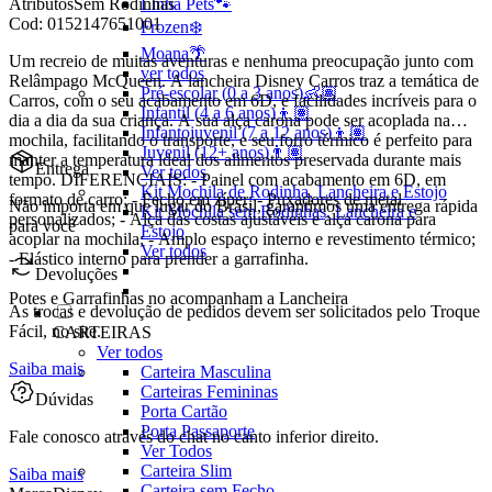
Linha Pets🐾
Atributos
Sem Rodinhas
Cod:
0152147651001
Frozen❄️
Moana🌴
Um recreio de muitas aventuras e nenhuma preocupação junto com
ver todos
Relâmpago McQueen. A lancheira Disney Carros traz a temática de
Pré-escolar (0 a 3 anos)👶🏽
Carros, com o seu acabamento em 6D, e facilidades incríveis para o
Infantil (4 a 6 anos)👦🏽
dia a dia da sua criança. A sua alça carona pode ser acoplada na
Infantojuvenil (7 a 12 anos)👦🏽
mochila, facilitando o transporte, e seu forro térmico é perfeito para
Juvenil (12+ anos)👨🏽
manter a temperatura ideal dos alimentos preservada durante mais
Entrega
Ver todos
tempo. DIFERENCIAIS: - Painel com acabamento em 6D, em
Kit Mochila de Rodinha, Lancheira e Estojo
formato de carro; - Fecho em zíper; - Puxadores de metal
Não importa em que lugar do Brasil, garantimos uma entrega rápida
Kit Mochila sem Rodinhas, Lancheira e
personalizados; - Alça das costas ajustáveis e alça carona para
para você
Estojo
acoplar na mochila; - Amplo espaço interno e revestimento térmico;
Ver todos
- Elástico interno para prender a garrafinha.
Devoluções
Potes e Garrafinhas no acompanham a Lancheira
As trocas e devolução de pedidos devem ser solicitados pelo Troque
Fácil, no site.
CARTEIRAS
Ver todos
Saiba mais
Carteira Masculina
Carteiras Femininas
Dúvidas
Porta Cartão
Porta Passaporte
Fale conosco através do chat no canto inferior direito.
Ver Todos
Carteira Slim
Saiba mais
Carteira sem Fecho