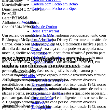
Marca
Disney
Carteira com Fecho em Botão
Material
Poliéster
Carteira com Fecho em Zíper
Dimensões
24 x 17 x 10 cm
Peso
0,25
BOLSAS
Garantia
3 meses
Ver todos
Atributos
Sem Rodinhas
Bolsa de Ombro
Cod:
0152147651001
Bolsa Transversal
Um recreio de muitas aventuras e nenhuma preocupação junto com
Bolsa De Mão
Relâmpago McQueen. A lancheira Disney Carros traz a temática de
Shoulder Bag
Carros, com o seu acabamento em 6D, e facilidades incríveis para o
Bolsa Mochila
dia a dia da sua criança. A sua alça carona pode ser acoplada na
Pastas
mochila, facilitando o transporte, e seu forro térmico é perfeito para
Ver Todos
manter a temperatura ideal dos alimentos preservada durante mais
Linha Maternidade
BAGAGGIO: Acessórios de viagem,
tempo. DIFERENCIAIS: - Painel com acabamento em 6D, em
Linha Leather
malas, mochilas, e muito mais!
formato de carro; - Fecho em zíper; - Puxadores de metal
personalizados; - Alça das costas ajustáveis e alça carona para
ACESSÓRIOS
acoplar na mochila; - Amplo espaço interno e revestimento térmico;
Ver todos
- Elástico interno para prender a garrafinha.
A Bagaggio acredita que, para cada pessoa, existem diversas
Almofada de Pescoço
possibilidades a serem experimentadas. Por isso, desde 1942, nosso
Necessaire
Potes e Garrafinhas no acompanham a Lancheira
principal objetivo é atender às necessidades de viajantes de todas as
Frasqueira
idades e perfis, proporcionando assim a estes a qualidade necessária
Organizador de Mala
para carregar, de forma confortável e inteligente, todos os seus itens.
Capa de Mala
A Bagaggio acredita que, para cada pessoa, existem diversas
Cadeado
Termos Mais Buscados
possibilidades a serem experimentadas. Por isso, desde 1942, nosso
Tag de Mala