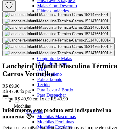
Pais: Leve 3 pague 2
Malas Com Desconto
Últimas unidades
Kits Escolares Com Desconto
malas
Ver todos
Mala de bordo (8 a 10 kg)
Mala Pequena (10 kg)
Mala Média (23 kg)
Mala Grande (32 kg)
Conjunto de Malas
Bolsa de Viagem
Lancheira Infantil Masculina Térmica
ABS
Carros Vermelha
Polipropileno
Policarbonato
Tecido
R$ 89,90
Para Levar à Bordo
R$ 47,40
no pix
Para Despachar
ou
R$ 49,90
em
1x de R$ 49,90
Mochilas
Infelizmente, este produto está indisponível no
Ver todos
momento 😞
Mochilas Masculinas
Mochilas Femininas
Mochilas Escolares
Deixe seu e-mail abaixo e nós avisaremos assim que ele estiver