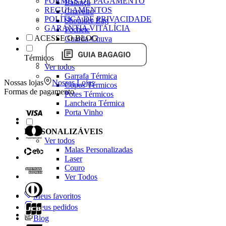
FORMAS DE PAGAMENTO
Balança
REGULAMENTOS
Chaveiro
POLÍTICA DE PRIVACIDADE
Shoulder Bag
GARANTIA VITALÍCIA
Pochete
ACESSE O BLOG
Guarda-Chuva
Térmicos
Ver todos
Garrafa Térmica
Nossas lojas
Nossas Lojas
Copos Térmicos
Formas de pagamento
Potes Térmicos
Lancheira Térmica
Porta Vinho
PERSONALIZÁVEIS
Ver todos
Malas Personalizadas
Laser
Couro
Ver Todos
Meus favoritos
Meus pedidos
Blog