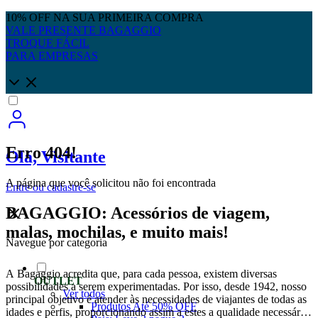
10% OFF NA SUA PRIMEIRA COMPRA
VALE PRESENTE BAGAGGIO
TROQUE FÁCIL
PARA EMPRESAS
Erro 404!
Olá, Visitante
A página que você solicitou não foi encontrada
Entre
ou
cadastre-se
BAGAGGIO: Acessórios de viagem,
malas, mochilas, e muito mais!
Navegue por categoria
A Bagaggio acredita que, para cada pessoa, existem diversas
OUTLET
possibilidades a serem experimentadas. Por isso, desde 1942, nosso
Ver todos
principal objetivo é atender às necessidades de viajantes de todas as
Produtos Até 50% OFF
idades e perfis, proporcionando assim a estes a qualidade necessária