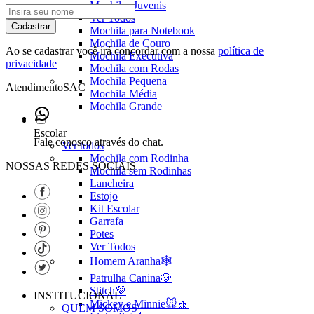
Mochilas Juvenis
Ver Todos
Cadastrar
Mochila para Notebook
Mochila de Couro
Ao se cadastrar você irá concordar com a nossa
política de
Mochila Executiva
privacidade
Mochila com Rodas
Mochila Pequena
Atendimento
SAC
Mochila Média
Mochila Grande
Escolar
Fale conosco através do chat.
Ver todos
Mochila com Rodinha
NOSSAS REDES SOCIAIS
Mochila sem Rodinhas
Lancheira
Estojo
Kit Escolar
Garrafa
Potes
Ver Todos
Homem Aranha🕸️
Patrulha Canina🐶
Stitch💜
INSTITUCIONAL
Mickey e Minnie🐭🎀
QUEM SOMOS