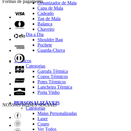
Formas de pagamento
Organizador de Mala
Capa de Mala
Cadeado
Tag de Mala
Balança
Chaveiro
Dia a Dia
Shoulder Bag
Pochete
Guarda-Chuva
Térmicos
Categorias
Garrafa Térmica
Copos Térmicos
Potes Térmicos
Lancheira Térmica
Porta Vinho
PERSONALIZÁVEIS
NOSSAS REDES SOCIAIS
Categorias
Malas Personalizadas
Laser
Couro
Ver Todos