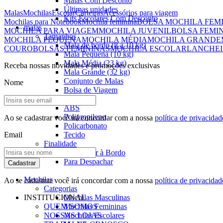
Malas Com Desconto
Últimas unidades
Malas
Mochilas
Escolar
Carteiras
Acessórios para viagem
Kits Escolares Com Desconto
Mochilas para Notebook
Mochila feminina
BOLSA MOCHILA FEM
malas
MOCHILA PARA VIAGEM
MOCHILA JUVENIL
BOLSA FEMI
Tamanhos
MOCHILA PEQUENA
MOCHILA MÉDIA
MOCHILA GRANDE
Mala de bordo (8 a 10 kg)
COURO
BOLSAS FEMININAS
MOCHILA ESCOLAR
LANCHEI
Mala Pequena (10 kg)
Mala Média (23 kg)
Receba nossas novidades e promoções exclusivas
Mala Grande (32 kg)
Conjunto de Malas
Nome
Bolsa de Viagem
Materiais
ABS
Polipropileno
Ao se cadastrar você irá concordar com a nossa
política de privacidad
Policarbonato
Email
Tecido
Finalidade
Para Levar à Bordo
Para Despachar
Cadastrar
Mochilas
Ao se cadastrar você irá concordar com a nossa
política de privacidad
Categorias
INSTITUCIONAL
Mochilas Masculinas
QUEM SOMOS
Mochilas Femininas
NOSSAS LOJAS
Mochilas Escolares