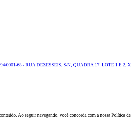
0001-68 - RUA DEZESSEIS, S/N, QUADRA 17, LOTE 1 E 2, X
r conteúdo. Ao seguir navegando, você concorda com a nossa Política d