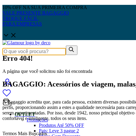
10% OFF NA SUA PRIMEIRA COMPRA
VALE PRESENTE BAGAGGIO
TROQUE FÁCIL
PARA EMPRESAS
Erro 404!
A página que você solicitou não foi encontrada
BAGAGGIO: Acessórios de viagem, malas, 
A Bagaggio acredita que, para cada pessoa, existem diversas possibili
0
perfis, proporcionando assim a estes a qualidade necessária para carre
serem experimentadas. Por isso, desde 1942, nosso principal objetivo é
OUTLET
confortável e inteligente, todos os seus itens.
Promoções
Produtos Até 50% OFF
Pais: Leve 3 pague 2
Termos Mais Buscados