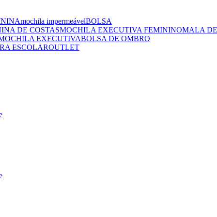
ININA
mochila impermeável
BOLSA
NINA DE COSTAS
MOCHILA EXECUTIVA FEMININO
MALA DE
MOCHILA EXECUTIVA
BOLSA DE OMBRO
RA ESCOLAR
OUTLET
e
e