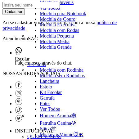
Mochilas Juvenis
Ver Todos
Cadastrar
Mochila para Notebook
Mochila de Couro
Ao se cadastrar você irá concordar com a nossa
política de
Mochila Executiva
privacidade
Mochila com Rodas
Mochila Pequena
Atendimento
SAC
Mochila Média
Mochila Grande
Escolar
Fale conosco através do chat.
Ver todos
Mochila com Rodinha
NOSSAS REDES SOCIAIS
Mochila sem Rodinhas
Lancheira
Estojo
Kit Escolar
Garrafa
Potes
Ver Todos
Homem Aranha🕸️
Patrulha Canina🐶
Stitch💜
INSTITUCIONAL
Mickey e Minnie🐭🎀
QUEM SOMOS