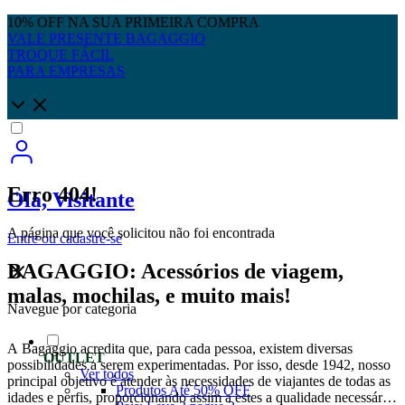
10% OFF NA SUA PRIMEIRA COMPRA
VALE PRESENTE BAGAGGIO
TROQUE FÁCIL
PARA EMPRESAS
Erro 404!
Olá, Visitante
A página que você solicitou não foi encontrada
Entre
ou
cadastre-se
BAGAGGIO: Acessórios de viagem,
malas, mochilas, e muito mais!
Navegue por categoria
A Bagaggio acredita que, para cada pessoa, existem diversas
OUTLET
possibilidades a serem experimentadas. Por isso, desde 1942, nosso
Ver todos
principal objetivo é atender às necessidades de viajantes de todas as
Produtos Até 50% OFF
idades e perfis, proporcionando assim a estes a qualidade necessária