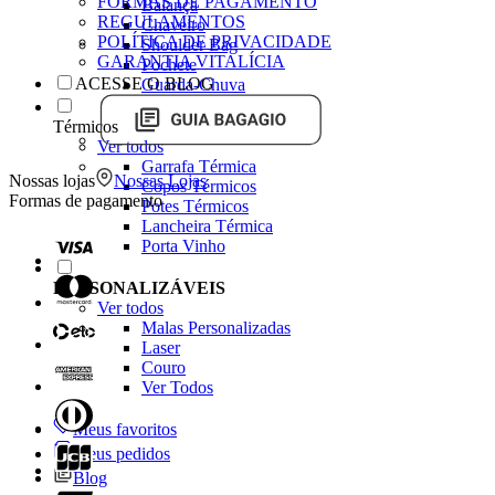
FORMAS DE PAGAMENTO
Balança
REGULAMENTOS
Chaveiro
POLÍTICA DE PRIVACIDADE
Shoulder Bag
GARANTIA VITALÍCIA
Pochete
ACESSE O BLOG
Guarda-Chuva
Térmicos
Ver todos
Garrafa Térmica
Nossas lojas
Nossas Lojas
Copos Térmicos
Formas de pagamento
Potes Térmicos
Lancheira Térmica
Porta Vinho
PERSONALIZÁVEIS
Ver todos
Malas Personalizadas
Laser
Couro
Ver Todos
Meus favoritos
Meus pedidos
Blog