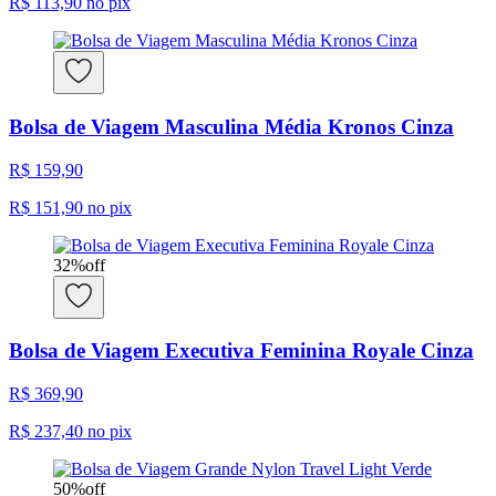
R$ 113,90
no pix
Bolsa de Viagem Masculina Média Kronos Cinza
R$ 159,90
R$ 151,90
no pix
32
%
off
Bolsa de Viagem Executiva Feminina Royale Cinza
R$ 369,90
R$ 237,40
no pix
50
%
off