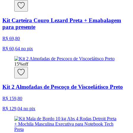
Kit Carteira Couro Lezard Preta + Emabalagem
para presente
R$ 69,80
R$ 60,64
no pix
15
%
off
Kit 2 Almofadas de Pescoço de Viscoelátisco Preto
R$ 159,80
R$ 129,04
no pix