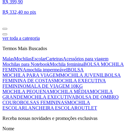
R$ 399,90
R$ 332,40
no pix
ver toda a categoria
Termos Mais Buscados
Malas
Mochilas
Escolar
Carteiras
Acessórios para viagem
Mochilas para Notebook
Mochila feminina
BOLSA MOCHILA
FEMININA
mochila impermeável
BOLSA
MOCHILA PARA VIAGEM
MOCHILA JUVENIL
BOLSA
FEMININA DE COSTAS
MOCHILA EXECUTIVA
FEMININO
MALA DE VIAGEM 10KG
MOCHILA PEQUENA
MOCHILA MÉDIA
MOCHILA
GRANDE
MOCHILA EXECUTIVA
BOLSA DE OMBRO
COURO
BOLSAS FEMININAS
MOCHILA
ESCOLAR
LANCHEIRA ESCOLAR
OUTLET
Receba nossas novidades e promoções exclusivas
Nome