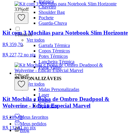
Balança
Chaveiro
33
%
off
Shoulder Bag
Pochete
Guarda-Chuva
Kit com 3 Mochilas para Notebook Slim Horizonte
Térmicos
Ver todos
R$ 359,70
Garrafa Térmica
Copos Térmicos
R$ 227,72
no pix
Potes Térmicos
Lancheira Térmica
Porta Vinho
52
%
off
PERSONALIZÁVEIS
Ver todos
Malas Personalizadas
Laser
Kit Mochila e Bolsa de Ombro Deadpool &
Couro
Wolverine - Edição Especial Marvel
Ver Todos
Meus favoritos
R$ 289,80
Meus pedidos
R$ 132,81
no pix
Blog