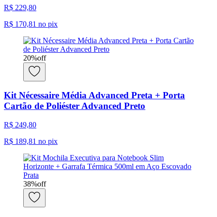
R$ 229,80
R$ 170,81
no pix
20
%
off
Kit Nécessaire Média Advanced Preta + Porta
Cartão de Poliéster Advanced Preto
R$ 249,80
R$ 189,81
no pix
38
%
off