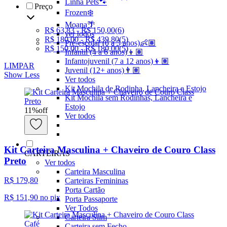
Linha Pets🐾
Preço
Frozen❄️
Moana🌴
R$ 63,83 - R$ 150,00
(
6
)
ver todos
R$ 180,00 - R$ 439,80
(
5
)
Pré-escolar (0 a 3 anos)👶🏽
R$ 150,00 - R$ 180,00
(
5
)
Infantil (4 a 6 anos)👦🏽
Infantojuvenil (7 a 12 anos)👦🏽
LIMPAR
Juvenil (12+ anos)👨🏽
Show Less
Ver todos
Kit Mochila de Rodinha, Lancheira e Estojo
Kit Mochila sem Rodinhas, Lancheira e
Estojo
11
%
off
Ver todos
Kit Carteira Masculina + Chaveiro de Couro Class
CARTEIRAS
Preto
Ver todos
Carteira Masculina
R$ 179,80
Carteiras Femininas
Porta Cartão
R$ 151,90
no pix
Porta Passaporte
Ver Todos
Carteira Slim
Carteira sem Fecho