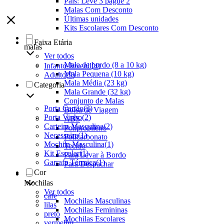
Pais: Leve 3 pague 2
Malas Com Desconto
Últimas unidades
Kits Escolares Com Desconto
Faixa Etária
malas
Ver todos
Mala de bordo (8 a 10 kg)
Infanto-Juvenil
(
4
)
Mala Pequena (10 kg)
Adulto
(
9
)
Mala Média (23 kg)
Categoria
Mala Grande (32 kg)
Conjunto de Malas
Porta Cartão
(
3
)
Bolsa de Viagem
Porta Vinho
(
2
)
ABS
Carteira Masculina
(
2
)
Polipropileno
Necessaire
(
1
)
Policarbonato
Mochila Masculina
(
1
)
Tecido
Kit Escolar
(
1
)
Para Levar à Bordo
Garrafa Térmica
(
1
)
Para Despachar
Cor
Mochilas
Ver todos
cafe
Mochilas Masculinas
lilas
Mochilas Femininas
preto
Mochilas Escolares
vermelho