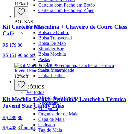
11
%
off
Carteira com Fecho em Botão
Carteira com Fecho em Zíper
BOLSAS
Kit Carteira Masculina + Chaveiro de Couro Class
Ver todos
Bolsa de Ombro
Café
Bolsa Transversal
Bolsa De Mão
R$ 179,80
Shoulder Bag
Bolsa Mochila
R$ 151,90
no pix
Pastas
Ver Todos
Linha Maternidade
Linha Leather
12
%
off
ACESSÓRIOS
Ver todos
Almofada de Pescoço
Kit Mochila Escolar Feminina, Lancheira Térmica
Necessaire
Juvenil Star Candy Lilás
Frasqueira
Organizador de Mala
R$ 489,80
Capa de Mala
Cadeado
R$ 408,31
no pix
Tag de Mala