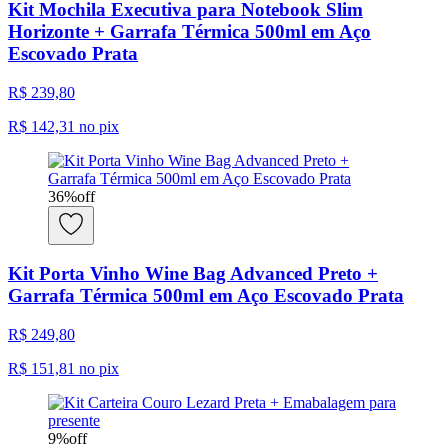
Kit Mochila Executiva para Notebook Slim
Horizonte + Garrafa Térmica 500ml em Aço
Escovado Prata
R$ 239,80
R$ 142,31
no pix
36
%
off
Kit Porta Vinho Wine Bag Advanced Preto +
Garrafa Térmica 500ml em Aço Escovado Prata
R$ 249,80
R$ 151,81
no pix
9
%
off