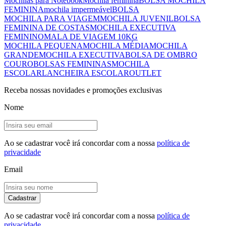
Mochilas para Notebook
Mochila feminina
BOLSA MOCHILA
FEMININA
mochila impermeável
BOLSA
MOCHILA PARA VIAGEM
MOCHILA JUVENIL
BOLSA
FEMININA DE COSTAS
MOCHILA EXECUTIVA
FEMININO
MALA DE VIAGEM 10KG
MOCHILA PEQUENA
MOCHILA MÉDIA
MOCHILA
GRANDE
MOCHILA EXECUTIVA
BOLSA DE OMBRO
COURO
BOLSAS FEMININAS
MOCHILA
ESCOLAR
LANCHEIRA ESCOLAR
OUTLET
Receba nossas novidades e promoções exclusivas
Nome
Ao se cadastrar você irá concordar com a nossa
política de
privacidade
Email
Cadastrar
Ao se cadastrar você irá concordar com a nossa
política de
privacidade