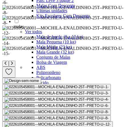
Pais: Leve 3 pague 2
Malas Com Desconto
Últimas unidades
Kits Escolares Com Desconto
malas
Ver todos
Mala de bordo (8 a 10 kg)
Mala Pequena (10 kg)
Mala Média (23 kg)
Mala Grande (32 kg)
Conjunto de Malas
Bolsa de Viagem
ABS
Polipropileno
Policarbonato
Tecido
Para Levar à Bordo
Para Despachar
Mochilas
Ver todos
Mochilas Masculinas
Mochilas Femininas
Mochilas Escolares