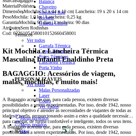
Marca
Bagaggio
Balança
Material
Poliéster
Chaveiro
Dimensões
Mochila: 52 x 44 x 10 cm| Lancheira: 19 x 20 x 14 cm
Shoulder Bag
Peso
Mochila: 1,0 kg | Lancheira: 0,25 kg
Pochete
Garantia
Mochila: 90 dias | Lancheira: 90 dias
Guarda-Chuva
Atributos
Sem Rodinhas
Cod:
02261054580010152660458001
Térmicos
Ver todos
Garrafa Térmica
Kit Mochila e Lancheira Térmica
Copos Térmicos
Potes Térmicos
Masculina Infantil Enaldinho Preta
Lancheira Térmica
Porta Vinho
BAGAGGIO: Acessórios de viagem,
PERSONALIZÁVEIS
malas, mochilas, e muito mais!
Ver todos
Malas Personalizadas
Laser
A Bagaggio acredita que, para cada pessoa, existem diversas
Couro
possibilidades a serem experimentadas. Por isso, desde 1942, nosso
Ver Todos
principal objetivo é atender às necessidades de viajantes de todas as
idades e perfis, proporcionando assim a estes a qualidade necessária
Meus favoritos
para carregar, de forma confortável e inteligente, todos os seus itens.
Meus pedidos
A Bagaggio acredita que, para cada pessoa, existem diversas
5
/
5
Blog
possibilidades a serem experimentadas. Por isso, desde 1942, nosso