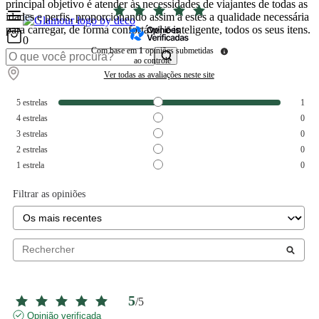
principal objetivo é atender às necessidades de viajantes de todas as
idades e perfis, proporcionando assim a estes a qualidade necessária
para carregar, de forma confortável e inteligente, todos os seus itens.
0
Com base em
1
opiniões submetidas
ao controle
Ver todas as avaliações neste site
5
estrelas
1
4
estrelas
0
3
estrelas
0
2
estrelas
0
1
estrela
0
Filtrar as opiniões
5
/
5
Opinião verificada