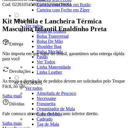
Cod:
02261054580010152660458001
Carteira com Fecho em Botão
Carteira com Fecho em Zíper
Kit Mochila e Lancheira Térmica
BOLSAS
Ver todos
Masculina Infantil Enaldinho Preta
Bolsa de Ombro
Bolsa Transversal
Bolsa De Mão
Entrega
Shoulder Bag
Bolsa Mochila
Não importa em que lugar do Brasil, garantimos uma entrega rápida
Pastas
para você
Ver Todos
Linha Maternidade
Devoluções
Linha Leather
As trocas e devolução de pedidos devem ser solicitados pelo Troque
ACESSÓRIOS
Fácil, no site.
Ver todos
Almofada de Pescoço
Saiba mais
Necessaire
Frasqueira
Dúvidas
Organizador de Mala
Fale conosco através do chat no canto inferior direito.
Capa de Mala
Cadeado
Saiba mais
Tag de Mala