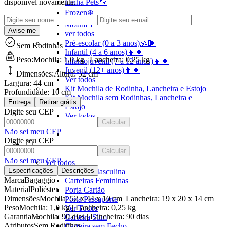
Linha Pets🐾
disponível novamente.
Frozen❄️
Moana🌴
Avise-me
ver todos
Pré-escolar (0 a 3 anos)👶🏽
Sem Rodinhas
Infantil (4 a 6 anos)👦🏽
Peso:
Mochila: 1,0 kg | Lancheira: 0,25 kg
Infantojuvenil (7 a 12 anos)👦🏽
Juvenil (12+ anos)👨🏽
Dimensões:
Altura:
52 cm
Ver todos
Largura:
44 cm
Kit Mochila de Rodinha, Lancheira e Estojo
Profundidade:
10 cm
Kit Mochila sem Rodinhas, Lancheira e
Entrega
Retirar grátis
Estojo
Digite seu CEP
Ver todos
Calcular
Não sei meu CEP
Digite seu CEP
Calcular
CARTEIRAS
Não sei meu CEP
Ver todos
Especificações
Descrições
Carteira Masculina
Marca
Bagaggio
Carteiras Femininas
Material
Poliéster
Porta Cartão
Dimensões
Mochila: 52 x 44 x 10 cm| Lancheira: 19 x 20 x 14 cm
Porta Passaporte
Peso
Mochila: 1,0 kg | Lancheira: 0,25 kg
Ver Todos
Garantia
Mochila: 90 dias | Lancheira: 90 dias
Carteira Slim
Atributos
Sem Rodinhas
Carteira sem Fecho