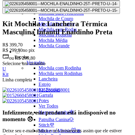
Mochilas Juvenis
Ver Todos
Mochila para Notebook
Mochila de Couro
Kit Mochila e Lancheira Térmica
Mochila Executiva
Mochila com Rodas
Masculina Infantil Enaldinho Preta
Mochila Pequena
Mochila Média
R$ 399,70
Mochila Grande
R$ 299,80
no pix
Escolar
ou
R$ 299,80
Ver todos
Selecione um tamanho
Mochila com Rodinha
U
Mochila sem Rodinhas
Kit
Lancheira
Linha completa
Estojo
Kit Escolar
Garrafa
Potes
Ver Todos
Infelizmente, este produto está indisponível no
Homem Aranha🕸️
momento 😞
Patrulha Canina🐶
Stitch💜
Mickey e Minnie🐭🎀
Deixe seu e-mail abaixo e nós avisaremos assim que ele estiver