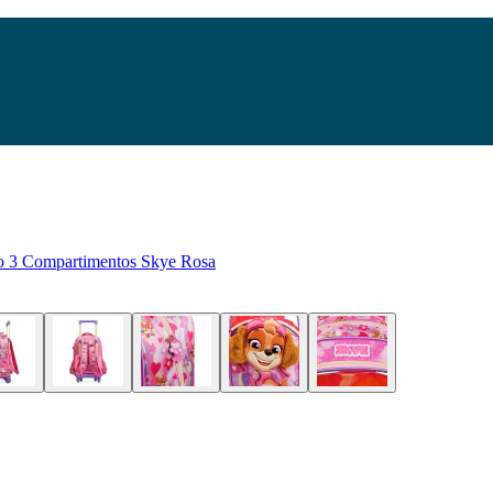
jo 3 Compartimentos Skye Rosa