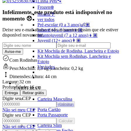
Linha Pets🐾
Frozen❄️
Infelizmente, este produto está indisponível no
Moana🌴
momento 😞
ver todos
Pré-escolar (0 a 3 anos)👶🏽
Deixe seu e-mail abaixo e nós avisaremos assim que ele estiver
Infantil (4 a 6 anos)👦🏽
disponível novamente.
Infantojuvenil (7 a 12 anos)👦🏽
Juvenil (12+ anos)👨🏽
Ver todos
Kit Mochila de Rodinha, Lancheira e Estojo
Avise-me
Kit Mochila sem Rodinhas, Lancheira e
Com Rodinhas
Estojo
Ver todos
Peso:
Mochila: 1,3 kg |Lancheira: 0,2 kg
Dimensões:
Altura:
44 cm
Largura:
32 cm
Profundidade:
16 cm
CARTEIRAS
Entrega
Retirar grátis
Ver todos
Digite seu CEP
Carteira Masculina
Carteiras Femininas
Calcular
Porta Cartão
Não sei meu CEP
Porta Passaporte
Digite seu CEP
Ver Todos
Calcular
Carteira Slim
Não sei meu CEP
Carteira sem Fecho