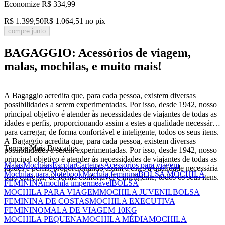
Economize
R$ 334,99
R$ 1.399,50
R$ 1.064,51
no pix
compre junto
BAGAGGIO: Acessórios de viagem,
malas, mochilas, e muito mais!
A Bagaggio acredita que, para cada pessoa, existem diversas
possibilidades a serem experimentadas. Por isso, desde 1942, nosso
principal objetivo é atender às necessidades de viajantes de todas as
idades e perfis, proporcionando assim a estes a qualidade necessária
para carregar, de forma confortável e inteligente, todos os seus itens.
A Bagaggio acredita que, para cada pessoa, existem diversas
Termos Mais Buscados
possibilidades a serem experimentadas. Por isso, desde 1942, nosso
principal objetivo é atender às necessidades de viajantes de todas as
Malas
Mochilas
Escolar
Carteiras
Acessórios para viagem
idades e perfis, proporcionando assim a estes a qualidade necessária
Mochilas para Notebook
Mochila feminina
BOLSA MOCHILA
para carregar, de forma confortável e inteligente, todos os seus itens.
FEMININA
mochila impermeável
BOLSA
MOCHILA PARA VIAGEM
MOCHILA JUVENIL
BOLSA
FEMININA DE COSTAS
MOCHILA EXECUTIVA
FEMININO
MALA DE VIAGEM 10KG
MOCHILA PEQUENA
MOCHILA MÉDIA
MOCHILA