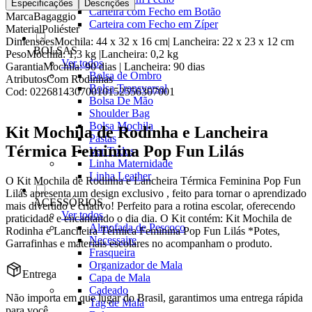
Especificações
Descrições
Carteira com Fecho em Botão
Marca
Bagaggio
Carteira com Fecho em Zíper
Material
Poliéster
Dimensões
Mochila: 44 x 32 x 16 cm| Lancheira: 22 x 23 x 12 cm
BOLSAS
Peso
Mochila: 1,3 kg |Lancheira: 0,2 kg
Ver todos
Garantia
Mochila: 90 dias | Lancheira: 90 dias
Bolsa de Ombro
Atributos
Com Rodinhas
Bolsa Transversal
Cod:
02268143070010152556307001
Bolsa De Mão
Shoulder Bag
Bolsa Mochila
Kit Mochila de Rodinha e Lancheira
Pastas
Térmica Feminina Pop Fun Lilás
Ver Todos
Linha Maternidade
Linha Leather
O Kit Mochila de Rodinha e Lancheira Térmica Feminina Pop Fun
Lilás apresenta um design exclusivo , feito para tornar o aprendizado
ACESSÓRIOS
mais divertido e criativo! Perfeito para a rotina escolar, oferecendo
Ver todos
praticidade e encantando o dia dia. O Kit contém: Kit Mochila de
Almofada de Pescoço
Rodinha e Lancheira Térmica Feminina Pop Fun Lilás *Potes,
Necessaire
Garrafinhas e materiais escolares no acompanham o produto.
Frasqueira
Organizador de Mala
Entrega
Capa de Mala
Cadeado
Não importa em que lugar do Brasil, garantimos uma entrega rápida
Tag de Mala
para você