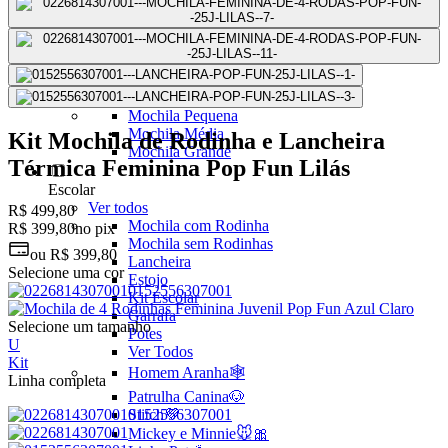
Mochilas Juvenis
Ver Todos
Mochila para Notebook
Mochila de Couro
Mochila Executiva
Mochila com Rodas
Mochila Pequena
Mochila Média
Kit Mochila de Rodinha e Lancheira
Mochila Grande
Térmica Feminina Pop Fun Lilás
Escolar
Ver todos
R$ 499,80
Mochila com Rodinha
R$ 399,80
no pix
Mochila sem Rodinhas
ou
R$ 399,80
Lancheira
Selecione uma cor
Estojo
Kit Escolar
Garrafa
Selecione um tamanho
Potes
U
Ver Todos
Kit
Homem Aranha🕸️
Linha completa
Patrulha Canina🐶
Stitch💜
Mickey e Minnie🐭🎀