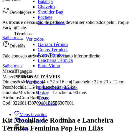
Balança
Chaveiro
Shoulder Bag
Devoluções
Pochete
As trocas e devolução de pedidos devem ser solicitados pelo Troque
Guarda-Chuva
Fácil, no site.
Térmicos
Saiba mais
Ver todos
Garrafa Térmica
Dúvidas
Copos Térmicos
Potes Térmicos
Fale conosco através do chat no canto inferior direito.
Lancheira Térmica
Porta Vinho
Saiba mais
Marca
Bagaggio
Material
Poliéster
PERSONALIZÁVEIS
Dimensões
Mochila: 44 x 32 x 16 cm| Lancheira: 22 x 23 x 12 cm
Ver todos
Peso
Mochila: 1,3 kg |Lancheira: 0,2 kg
Malas Personalizadas
Garantia
Mochila: 90 dias | Lancheira: 90 dias
Laser
Atributos
Com Rodinhas
Couro
Cod:
02268143070010152556307001
Ver Todos
Meus favoritos
Kit Mochila de Rodinha e Lancheira
Meus pedidos
Térmica Feminina Pop Fun Lilás
Blog