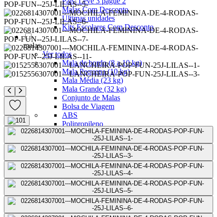
Pais: Leve 3 pague 2
Malas Com Desconto
Últimas unidades
Kits Escolares Com Desconto
malas
Ver todos
Mala de bordo (8 a 10 kg)
Mala Pequena (10 kg)
Mala Média (23 kg)
Mala Grande (32 kg)
Conjunto de Malas
Bolsa de Viagem
ABS
Polipropileno
Policarbonato
Tecido
Para Levar à Bordo
Para Despachar
Mochilas
Ver todos
Mochilas Masculinas
Mochilas Femininas
Mochilas Escolares