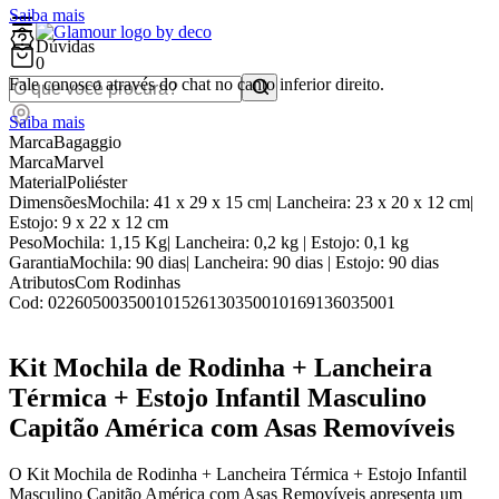
Saiba mais
Dúvidas
0
Fale conosco através do chat no canto inferior direito.
Saiba mais
Marca
Bagaggio
Marca
Marvel
Material
Poliéster
Dimensões
Mochila: 41 x 29 x 15 cm| Lancheira: 23 x 20 x 12 cm|
Estojo: 9 x 22 x 12 cm
Peso
Mochila: 1,15 Kg| Lancheira: 0,2 kg | Estojo: 0,1 kg
Garantia
Mochila: 90 dias| Lancheira: 90 dias | Estojo: 90 dias
Atributos
Com Rodinhas
Cod:
022605003500101526130350010169136035001
Kit Mochila de Rodinha + Lancheira
Térmica + Estojo Infantil Masculino
Capitão América com Asas Removíveis
O Kit Mochila de Rodinha + Lancheira Térmica + Estojo Infantil
Masculino Capitão América com Asas Removíveis apresenta um