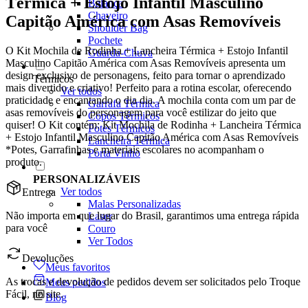
Térmica + Estojo Infantil Masculino
Balança
Chaveiro
Capitão América com Asas Removíveis
Shoulder Bag
Pochete
O Kit Mochila de Rodinha + Lancheira Térmica + Estojo Infantil
Guarda-Chuva
Masculino Capitão América com Asas Removíveis apresenta um
design exclusivo de personagens, feito para tornar o aprendizado
Térmicos
mais divertido e criativo! Perfeito para a rotina escolar, oferecendo
Ver todos
praticidade e encantando o dia dia. A mochila conta com um par de
Garrafa Térmica
asas removíveis do personagem para você estilizar do jeito que
Copos Térmicos
quiser! O Kit contém: Kit Mochila de Rodinha + Lancheira Térmica
Potes Térmicos
+ Estojo Infantil Masculino Capitão América com Asas Removíveis
Lancheira Térmica
*Potes, Garrafinhas e materiais escolares no acompanham o
Porta Vinho
produto.
PERSONALIZÁVEIS
Ver todos
Entrega
Malas Personalizadas
Não importa em que lugar do Brasil, garantimos uma entrega rápida
Laser
para você
Couro
Ver Todos
Devoluções
Meus favoritos
As trocas e devolução de pedidos devem ser solicitados pelo Troque
Meus pedidos
Fácil, no site.
Blog