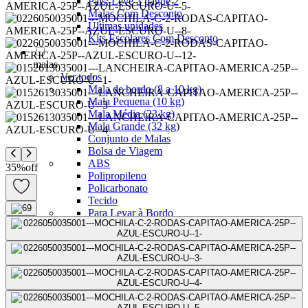
Pais: Leve 3 pague 2
Malas Com Desconto
Últimas unidades
Kits Escolares Com Desconto
malas
Ver todos
Mala de bordo (8 a 10 kg)
Mala Pequena (10 kg)
Mala Média (23 kg)
Mala Grande (32 kg)
Conjunto de Malas
Bolsa de Viagem
ABS
35
%
off
Polipropileno
Policarbonato
Tecido
Para Levar à Bordo
Para Despachar
Mochilas
Ver todos
Mochilas Masculinas
Mochilas Femininas
Mochilas Escolares