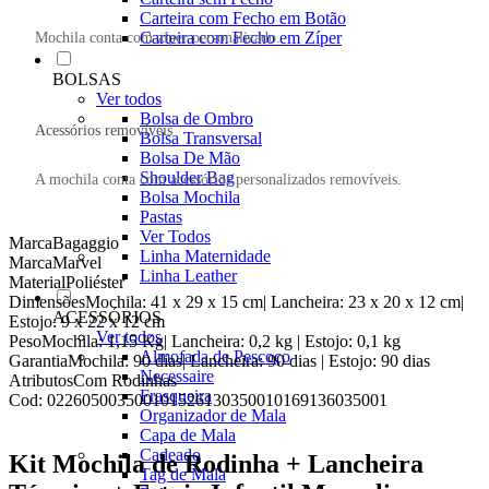
Carteira com Fecho em Botão
Carteira com Fecho em Zíper
Mochila conta com zíper personalizado.
BOLSAS
Ver todos
Bolsa de Ombro
Acessórios removíveis
Bolsa Transversal
Bolsa De Mão
Shoulder Bag
A mochila conta com acessórios personalizados removíveis.
Bolsa Mochila
Pastas
Ver Todos
Marca
Bagaggio
Linha Maternidade
Marca
Marvel
Linha Leather
Material
Poliéster
Dimensões
Mochila: 41 x 29 x 15 cm| Lancheira: 23 x 20 x 12 cm|
ACESSÓRIOS
Estojo: 9 x 22 x 12 cm
Ver todos
Peso
Mochila: 1,15 Kg| Lancheira: 0,2 kg | Estojo: 0,1 kg
Almofada de Pescoço
Garantia
Mochila: 90 dias| Lancheira: 90 dias | Estojo: 90 dias
Necessaire
Atributos
Com Rodinhas
Frasqueira
Cod:
022605003500101526130350010169136035001
Organizador de Mala
Capa de Mala
Cadeado
Kit Mochila de Rodinha + Lancheira
Tag de Mala