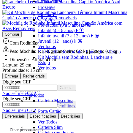
Linha Pets🐾
Frozen❄️
Moana🌴
ver todos
Pré-escolar (0 a 3 anos)👶🏽
Infantil (4 a 6 anos)👦🏽
Comprar
Infantojuvenil (7 a 12 anos)👦🏽
Juvenil (12+ anos)👨🏽
Com Rodinhas
Ver todos
Peso:
Mochila: 1,15 Kg| Lancheira: 0,2 kg | Estojo: 0,1 kg
Kit Mochila de Rodinha, Lancheira e Estojo
Kit Mochila sem Rodinhas, Lancheira e
Dimensões:
Altura:
41 cm
Estojo
Largura:
29 cm
Ver todos
Profundidade:
15 cm
Entrega
Retirar grátis
Digite seu CEP
Calcular
CARTEIRAS
Não sei meu CEP
Ver todos
Digite seu CEP
Carteira Masculina
Calcular
Carteiras Femininas
Não sei meu CEP
Porta Cartão
Diferenciais
Especificações
Porta Passaporte
Descrições
Ver Todos
Carteira Slim
Zíper personalizado
Carteira sem Fecho