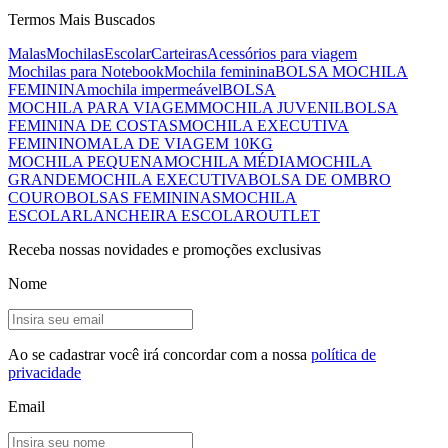
Termos Mais Buscados
Malas
Mochilas
Escolar
Carteiras
Acessórios para viagem
Mochilas para Notebook
Mochila feminina
BOLSA MOCHILA
FEMININA
mochila impermeável
BOLSA
MOCHILA PARA VIAGEM
MOCHILA JUVENIL
BOLSA
FEMININA DE COSTAS
MOCHILA EXECUTIVA
FEMININO
MALA DE VIAGEM 10KG
MOCHILA PEQUENA
MOCHILA MÉDIA
MOCHILA
GRANDE
MOCHILA EXECUTIVA
BOLSA DE OMBRO
COURO
BOLSAS FEMININAS
MOCHILA
ESCOLAR
LANCHEIRA ESCOLAR
OUTLET
Receba nossas novidades e promoções exclusivas
Nome
Ao se cadastrar você irá concordar com a nossa
política de
privacidade
Email