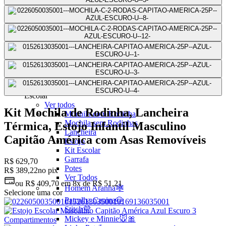
Mochilas Juvenis
Ver Todos
Mochila para Notebook
Mochila de Couro
Mochila Executiva
Mochila com Rodas
Mochila Pequena
Mochila Média
Mochila Grande
Escolar
Ver todos
Kit Mochila de Rodinha, Lancheira
Mochila com Rodinha
Mochila sem Rodinhas
Térmica, Estojo Infantil Masculino
Lancheira
Capitão América com Asas Removíveis
Estojo
Kit Escolar
Garrafa
R$ 629,70
Potes
R$ 389,22
no pix
Ver Todos
ou
R$ 409,70
em
8x de R$ 51,21
Homem Aranha🕸️
Selecione uma cor
Patrulha Canina🐶
Stitch💜
Mickey e Minnie🐭🎀