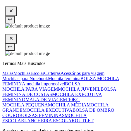
Termos Mais Buscados
Malas
Mochilas
Escolar
Carteiras
Acessórios para viagem
Mochilas para Notebook
Mochila feminina
BOLSA MOCHILA
FEMININA
mochila impermeável
BOLSA
MOCHILA PARA VIAGEM
MOCHILA JUVENIL
BOLSA
FEMININA DE COSTAS
MOCHILA EXECUTIVA
FEMININO
MALA DE VIAGEM 10KG
MOCHILA PEQUENA
MOCHILA MÉDIA
MOCHILA
GRANDE
MOCHILA EXECUTIVA
BOLSA DE OMBRO
COURO
BOLSAS FEMININAS
MOCHILA
ESCOLAR
LANCHEIRA ESCOLAR
OUTLET
Receba nossas novidades e promoções exclusivas