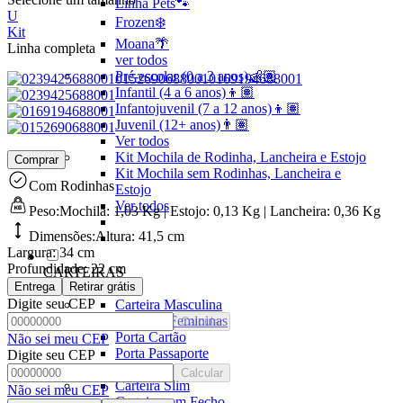
Linha Pets🐾
U
Frozen❄️
Kit
Moana🌴
Linha completa
ver todos
Pré-escolar (0 a 3 anos)👶🏽
Infantil (4 a 6 anos)👦🏽
Infantojuvenil (7 a 12 anos)👦🏽
Juvenil (12+ anos)👨🏽
Ver todos
Kit Mochila de Rodinha, Lancheira e Estojo
Comprar
Kit Mochila sem Rodinhas, Lancheira e
Com Rodinhas
Estojo
Ver todos
Peso:
Mochila: 1,03 Kg | Estojo: 0,13 Kg | Lancheira: 0,36 Kg
Dimensões:
Altura:
41,5 cm
Largura:
34 cm
Profundidade:
22 cm
CARTEIRAS
Entrega
Retirar grátis
Ver todos
Digite seu CEP
Carteira Masculina
Carteiras Femininas
Calcular
Porta Cartão
Não sei meu CEP
Porta Passaporte
Digite seu CEP
Ver Todos
Calcular
Carteira Slim
Não sei meu CEP
Carteira sem Fecho