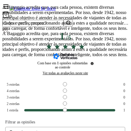
A Bagaggio acredita que, para cada pessoa, existem diversas
possibilidades a serem experimentadas. Por isso, desde 1942, nosso
0
principal objetivo é atender às necessidades de viajantes de todas as
idades e perfis, proporcionando assim a estes a qualidade necessária
para carregar, de forma confortável e inteligente, todos os seus itens.
A Bagaggio acredita que, para cada pessoa, existem diversas
1
/
5
possibilidades a serem experimentadas. Por isso, desde 1942, nosso
principal objetivo é atender às necessidades de viajantes de todas as
idades e perfis, proporcionando assim a estes a qualidade necessária
para carregar, de forma confortável e inteligente, todos os seus itens.
Com base em
1
opiniões submetidas
ao controle
Ver todas as avaliações neste site
5
estrelas
0
4
estrelas
0
3
estrelas
0
2
estrelas
0
1
estrela
1
Filtrar as opiniões