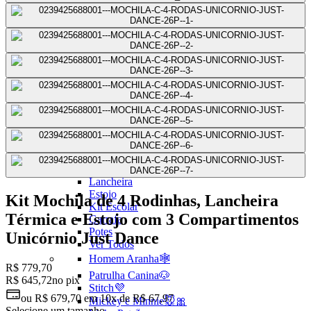
Mochilas Juvenis
Ver Todos
Mochila para Notebook
Mochila de Couro
Mochila Executiva
Mochila com Rodas
Mochila Pequena
Mochila Média
Mochila Grande
Escolar
Ver todos
Mochila com Rodinha
Mochila sem Rodinhas
Lancheira
Estojo
Kit Mochila de 4 Rodinhas, Lancheira
Kit Escolar
Térmica e Estojo com 3 Compartimentos
Garrafa
Potes
Unicórnio Just Dance
Ver Todos
Homem Aranha🕸️
R$ 779,70
Patrulha Canina🐶
R$ 645,72
no pix
Stitch💜
ou
R$ 679,70
em
10x de R$ 67,97
Mickey e Minnie🐭🎀
Selecione um tamanho