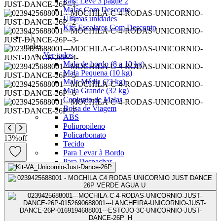
Pais: Leve 3 pague 2
Malas Com Desconto
Últimas unidades
Kits Escolares Com Desconto
malas
Ver todos
Mala de bordo (8 a 10 kg)
Mala Pequena (10 kg)
Mala Média (23 kg)
Mala Grande (32 kg)
Conjunto de Malas
Bolsa de Viagem
ABS
Polipropileno
Policarbonato
13
%
off
Tecido
Para Levar à Bordo
Para Despachar
Mochilas
Ver todos
Mochilas Masculinas
Mochilas Femininas
Mochilas Escolares