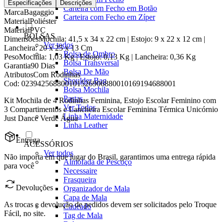
Especificações
Descrições
Carteira com Fecho em Botão
Marca
Bagaggio
Carteira com Fecho em Zíper
Material
Poliéster
Material
PVC
BOLSAS
Dimensões
Mochila: 41,5 x 34 x 22 cm | Estojo: 9 x 22 x 12 cm |
Ver todos
Lancheira: 20 x 25 x 13 Cm
Bolsa de Ombro
Peso
Mochila: 1,03 Kg | Estojo: 0,13 Kg | Lancheira: 0,36 Kg
Bolsa Transversal
Garantia
90 Dias
Bolsa De Mão
Atributos
Com Rodinhas
Shoulder Bag
Cod:
023942568800101526906880010169194688001
Bolsa Mochila
Pastas
Kit Mochila de 4 Rodinhas Feminina, Estojo Escolar Feminino com
Ver Todos
3 Compartimentos e Lancheira Escolar Feminina Térmica Unicórnio
Linha Maternidade
Just Dance Verde Água
Linha Leather
Entrega
ACESSÓRIOS
Ver todos
Não importa em que lugar do Brasil, garantimos uma entrega rápida
Almofada de Pescoço
para você
Necessaire
Frasqueira
Devoluções
Organizador de Mala
Capa de Mala
As trocas e devolução de pedidos devem ser solicitados pelo Troque
Cadeado
Fácil, no site.
Tag de Mala