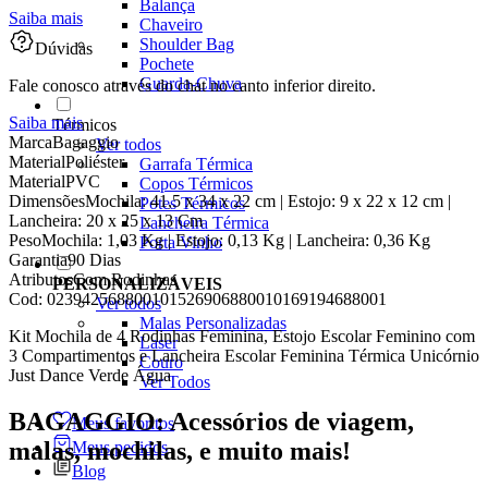
Balança
Saiba mais
Chaveiro
Shoulder Bag
Dúvidas
Pochete
Guarda-Chuva
Fale conosco através do chat no canto inferior direito.
Saiba mais
Térmicos
Marca
Bagaggio
Ver todos
Material
Poliéster
Garrafa Térmica
Material
PVC
Copos Térmicos
Dimensões
Mochila: 41,5 x 34 x 22 cm | Estojo: 9 x 22 x 12 cm |
Potes Térmicos
Lancheira: 20 x 25 x 13 Cm
Lancheira Térmica
Peso
Mochila: 1,03 Kg | Estojo: 0,13 Kg | Lancheira: 0,36 Kg
Porta Vinho
Garantia
90 Dias
Atributos
Com Rodinhas
PERSONALIZÁVEIS
Cod:
023942568800101526906880010169194688001
Ver todos
Malas Personalizadas
Kit Mochila de 4 Rodinhas Feminina, Estojo Escolar Feminino com
Laser
3 Compartimentos e Lancheira Escolar Feminina Térmica Unicórnio
Couro
Just Dance Verde Água
Ver Todos
BAGAGGIO: Acessórios de viagem,
Meus favoritos
malas, mochilas, e muito mais!
Meus pedidos
Blog