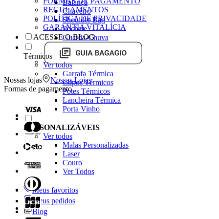
FORMAS DE PAGAMENTO
Balança
REGULAMENTOS
Chaveiro
POLÍTICA DE PRIVACIDADE
Shoulder Bag
GARANTIA VITALÍCIA
Pochete
ACESSE O BLOG
Guarda-Chuva
Térmicos
Ver todos
Garrafa Térmica
Nossas lojas
Nossas Lojas
Copos Térmicos
Formas de pagamento
Potes Térmicos
Lancheira Térmica
Porta Vinho
PERSONALIZÁVEIS
Ver todos
Malas Personalizadas
Laser
Couro
Ver Todos
Meus favoritos
Meus pedidos
Blog