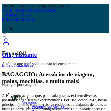
10% OFF NA SUA PRIMEIRA COMPRA
VALE PRESENTE BAGAGGIO
TROQUE FÁCIL
PARA EMPRESAS
Erro 404!
Olá, Visitante
A página que você solicitou não foi encontrada
Entre
ou
cadastre-se
BAGAGGIO: Acessórios de viagem,
malas, mochilas, e muito mais!
Navegue por categoria
A Bagaggio acredita que, para cada pessoa, existem diversas
OUTLET
possibilidades a serem experimentadas. Por isso, desde 1942, nosso
Ver todos
principal objetivo é atender às necessidades de viajantes de todas as
Produtos Até 50% OFF
idades e perfis, proporcionando assim a estes a qualidade necessária