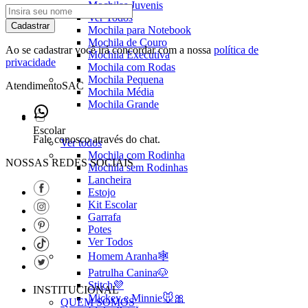
Mochilas Juvenis
Ver Todos
Cadastrar
Mochila para Notebook
Mochila de Couro
Ao se cadastrar você irá concordar com a nossa
política de
Mochila Executiva
privacidade
Mochila com Rodas
Mochila Pequena
Atendimento
SAC
Mochila Média
Mochila Grande
Escolar
Fale conosco através do chat.
Ver todos
Mochila com Rodinha
NOSSAS REDES SOCIAIS
Mochila sem Rodinhas
Lancheira
Estojo
Kit Escolar
Garrafa
Potes
Ver Todos
Homem Aranha🕸️
Patrulha Canina🐶
Stitch💜
INSTITUCIONAL
Mickey e Minnie🐭🎀
QUEM SOMOS