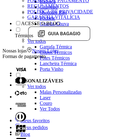
FORMAS DE PAGAMENTO
Balança
REGULAMENTOS
Chaveiro
POLÍTICA DE PRIVACIDADE
Shoulder Bag
GARANTIA VITALÍCIA
Pochete
ACESSE O BLOG
Guarda-Chuva
Térmicos
Ver todos
Garrafa Térmica
Nossas lojas
Nossas Lojas
Copos Térmicos
Formas de pagamento
Potes Térmicos
Lancheira Térmica
Porta Vinho
PERSONALIZÁVEIS
Ver todos
Malas Personalizadas
Laser
Couro
Ver Todos
Meus favoritos
Meus pedidos
Blog