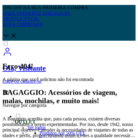
10% OFF NA SUA PRIMEIRA COMPRA
VALE PRESENTE BAGAGGIO
TROQUE FÁCIL
PARA EMPRESAS
Erro 404!
Olá, Visitante
A página que você solicitou não foi encontrada
Entre
ou
cadastre-se
BAGAGGIO: Acessórios de viagem,
malas, mochilas, e muito mais!
Navegue por categoria
A Bagaggio acredita que, para cada pessoa, existem diversas
OUTLET
possibilidades a serem experimentadas. Por isso, desde 1942, nosso
Ver todos
principal objetivo é atender às necessidades de viajantes de todas as
Produtos Até 50% OFF
idades e perfis, proporcionando assim a estes a qualidade necessária