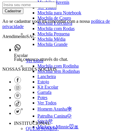
Mochilas Juvenis
Ver Todos
Cadastrar
Mochila para Notebook
Mochila de Couro
Ao se cadastrar você irá concordar com a nossa
política de
Mochila Executiva
privacidade
Mochila com Rodas
Mochila Pequena
Atendimento
SAC
Mochila Média
Mochila Grande
Escolar
Fale conosco através do chat.
Ver todos
Mochila com Rodinha
NOSSAS REDES SOCIAIS
Mochila sem Rodinhas
Lancheira
Estojo
Kit Escolar
Garrafa
Potes
Ver Todos
Homem Aranha🕸️
Patrulha Canina🐶
Stitch💜
INSTITUCIONAL
Mickey e Minnie🐭🎀
QUEM SOMOS