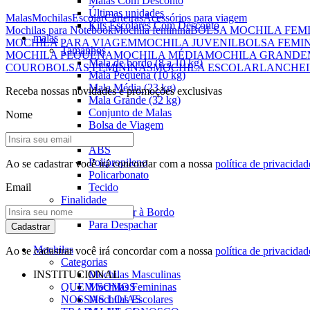
Malas Com Desconto
Últimas unidades
Malas
Mochilas
Escolar
Carteiras
Acessórios para viagem
Kits Escolares Com Desconto
Mochilas para Notebook
Mochila feminina
BOLSA MOCHILA FEM
malas
MOCHILA PARA VIAGEM
MOCHILA JUVENIL
BOLSA FEMI
Tamanhos
MOCHILA PEQUENA
MOCHILA MÉDIA
MOCHILA GRANDE
Mala de bordo (8 a 10 kg)
COURO
BOLSAS FEMININAS
MOCHILA ESCOLAR
LANCHEI
Mala Pequena (10 kg)
Mala Média (23 kg)
Receba nossas novidades e promoções exclusivas
Mala Grande (32 kg)
Conjunto de Malas
Nome
Bolsa de Viagem
Materiais
ABS
Polipropileno
Ao se cadastrar você irá concordar com a nossa
política de privacidad
Policarbonato
Email
Tecido
Finalidade
Para Levar à Bordo
Para Despachar
Cadastrar
Mochilas
Ao se cadastrar você irá concordar com a nossa
política de privacidad
Categorias
INSTITUCIONAL
Mochilas Masculinas
QUEM SOMOS
Mochilas Femininas
NOSSAS LOJAS
Mochilas Escolares