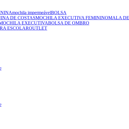
ININA
mochila impermeável
BOLSA
NINA DE COSTAS
MOCHILA EXECUTIVA FEMININO
MALA DE
MOCHILA EXECUTIVA
BOLSA DE OMBRO
RA ESCOLAR
OUTLET
e
e