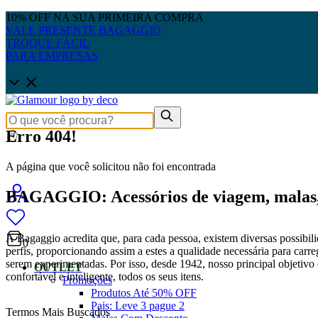
10% OFF NA SUA PRIMEIRA COMPRA
VALE PRESENTE BAGAGGIO
TROQUE FÁCIL
PARA EMPRESAS
Erro 404!
A página que você solicitou não foi encontrada
BAGAGGIO: Acessórios de viagem, malas, 
A Bagaggio acredita que, para cada pessoa, existem diversas possibili
0
perfis, proporcionando assim a estes a qualidade necessária para carre
serem experimentadas. Por isso, desde 1942, nosso principal objetivo é
OUTLET
confortável e inteligente, todos os seus itens.
Promoções
Produtos Até 50% OFF
Pais: Leve 3 pague 2
Termos Mais Buscados