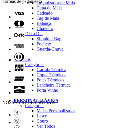
Formas de pagamento
Organizador de Mala
Capa de Mala
Cadeado
Tag de Mala
Balança
Chaveiro
Dia a Dia
Shoulder Bag
Pochete
Guarda-Chuva
Térmicos
Categorias
Garrafa Térmica
Copos Térmicos
Potes Térmicos
Lancheira Térmica
Porta Vinho
PERSONALIZÁVEIS
NOSSAS REDES SOCIAIS
Categorias
Malas Personalizadas
Laser
Couro
Ver Todos