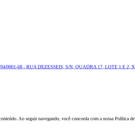
0001-68 - RUA DEZESSEIS, S/N, QUADRA 17, LOTE 1 E 2, X
r conteúdo. Ao seguir navegando, você concorda com a nossa Política d