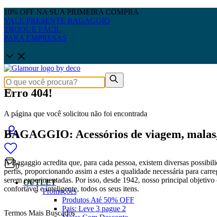
10% OFF NA SUA PRIMEIRA COMPRA
VALE PRESENTE BAGAGGIO
TROQUE FÁCIL
PARA EMPRESAS
Erro 404!
A página que você solicitou não foi encontrada
BAGAGGIO: Acessórios de viagem, malas, 
A Bagaggio acredita que, para cada pessoa, existem diversas possibili
0
perfis, proporcionando assim a estes a qualidade necessária para carre
serem experimentadas. Por isso, desde 1942, nosso principal objetivo é
OUTLET
confortável e inteligente, todos os seus itens.
Promoções
Produtos Até 50% OFF
Pais: Leve 3 pague 2
Termos Mais Buscados