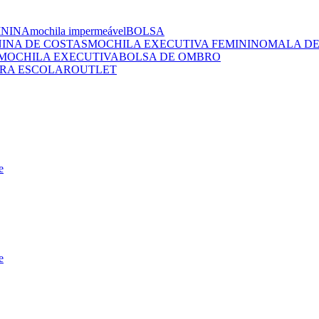
ININA
mochila impermeável
BOLSA
NINA DE COSTAS
MOCHILA EXECUTIVA FEMININO
MALA DE
MOCHILA EXECUTIVA
BOLSA DE OMBRO
RA ESCOLAR
OUTLET
e
e