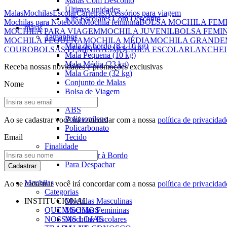
Malas Com Desconto
Últimas unidades
Malas
Mochilas
Escolar
Carteiras
Acessórios para viagem
Kits Escolares Com Desconto
Mochilas para Notebook
Mochila feminina
BOLSA MOCHILA FEM
malas
MOCHILA PARA VIAGEM
MOCHILA JUVENIL
BOLSA FEMI
Tamanhos
MOCHILA PEQUENA
MOCHILA MÉDIA
MOCHILA GRANDE
Mala de bordo (8 a 10 kg)
COURO
BOLSAS FEMININAS
MOCHILA ESCOLAR
LANCHEI
Mala Pequena (10 kg)
Mala Média (23 kg)
Receba nossas novidades e promoções exclusivas
Mala Grande (32 kg)
Conjunto de Malas
Nome
Bolsa de Viagem
Materiais
ABS
Polipropileno
Ao se cadastrar você irá concordar com a nossa
política de privacidad
Policarbonato
Email
Tecido
Finalidade
Para Levar à Bordo
Para Despachar
Cadastrar
Mochilas
Ao se cadastrar você irá concordar com a nossa
política de privacidad
Categorias
INSTITUCIONAL
Mochilas Masculinas
QUEM SOMOS
Mochilas Femininas
NOSSAS LOJAS
Mochilas Escolares