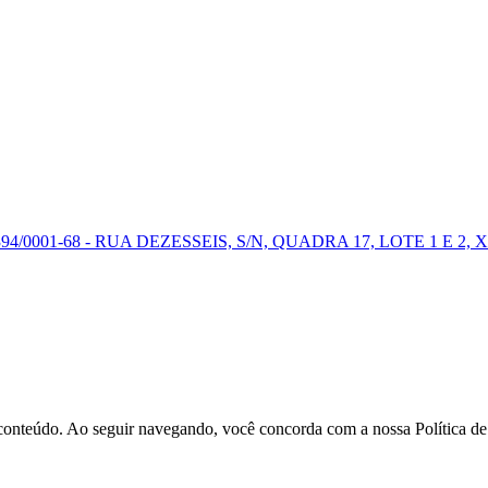
0001-68 - RUA DEZESSEIS, S/N, QUADRA 17, LOTE 1 E 2, X
r conteúdo. Ao seguir navegando, você concorda com a nossa Política d