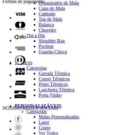
Formas de pagamento
Organizador de Mala
Capa de Mala
Cadeado
Tag de Mala
Balança
Chaveiro
Dia a Dia
Shoulder Bag
Pochete
Guarda-Chuva
Térmicos
Categorias
Garrafa Térmica
Copos Térmicos
Potes Térmicos
Lancheira Térmica
Porta Vinho
PERSONALIZÁVEIS
NOSSAS REDES SOCIAIS
Categorias
Malas Personalizadas
Laser
Couro
Ver Todos