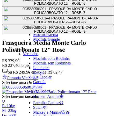
Mochilas Juvenis
Ver Todos
Mochila para Notebook
Mochila de Couro
Mochila Executiva
Mochila com Rodas
Mochila Pequena
Mochila Média
Mochila Grande
Frasqueira Média Monte Carlo
Policarbonato 12" Rosé
Escolar
Ver todos
Mochila com Rodinha
R$ 329,90
Mochila sem Rodinhas
R$ 237,40
no pix
Lancheira
ou
R$ 249,90
em
4x de R$ 62,47
Estojo
Kit Escolar
Garantia Vitalícia *
Garrafa
Selecione uma cor
Potes
Ver Todos
Selecione um tamanho
Homem Aranha🕸️
U
Patrulha Canina🐶
P
-
10kg
Stitch💜
M
-
23kg
Mickey e Minnie🐭🎀
G
-
32kg