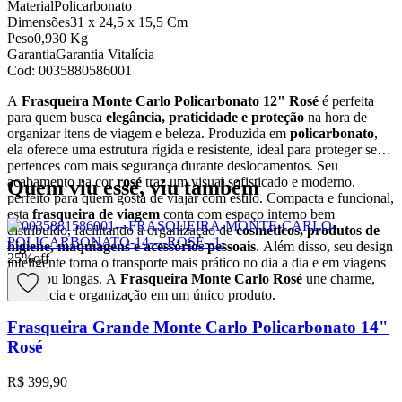
Material
Policarbonato
Dimensões
31 x 24,5 x 15,5 Cm
Peso
0,930 Kg
Garantia
Garantia Vitalícia
Cod:
0035880586001
A
Frasqueira Monte Carlo Policarbonato 12" Rosé
é perfeita
para quem busca
elegância, praticidade e proteção
na hora de
organizar itens de viagem e beleza. Produzida em
policarbonato
,
ela oferece uma estrutura rígida e resistente, ideal para proteger seus
pertences com mais segurança durante deslocamentos. Seu
acabamento na cor
rosé
traz um visual sofisticado e moderno,
Quem viu esse, viu também
perfeito para quem gosta de viajar com estilo. Compacta e funcional,
esta
frasqueira de viagem
conta com espaço interno bem
distribuído, facilitando a organização de
cosméticos, produtos de
higiene, maquiagens e acessórios pessoais
. Além disso, seu design
25
%
off
inteligente torna o transporte mais prático no dia a dia e em viagens
curtas ou longas. A
Frasqueira Monte Carlo Rosé
une charme,
resistência e organização em um único produto.
Frasqueira Grande Monte Carlo Policarbonato 14"
Rosé
R$ 399,90