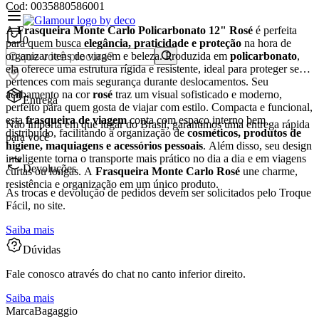
Cod:
0035880586001
A
Frasqueira Monte Carlo Policarbonato 12" Rosé
é perfeita
0
para quem busca
elegância, praticidade e proteção
na hora de
organizar itens de viagem e beleza. Produzida em
policarbonato
,
ela oferece uma estrutura rígida e resistente, ideal para proteger seus
pertences com mais segurança durante deslocamentos. Seu
acabamento na cor
rosé
traz um visual sofisticado e moderno,
Entrega
perfeito para quem gosta de viajar com estilo. Compacta e funcional,
esta
frasqueira de viagem
conta com espaço interno bem
Não importa em que lugar do Brasil, garantimos uma entrega rápida
distribuído, facilitando a organização de
cosméticos, produtos de
para você
higiene, maquiagens e acessórios pessoais
. Além disso, seu design
inteligente torna o transporte mais prático no dia a dia e em viagens
Devoluções
curtas ou longas. A
Frasqueira Monte Carlo Rosé
une charme,
resistência e organização em um único produto.
As trocas e devolução de pedidos devem ser solicitados pelo Troque
Fácil, no site.
Saiba mais
Dúvidas
Fale conosco através do chat no canto inferior direito.
Saiba mais
Marca
Bagaggio