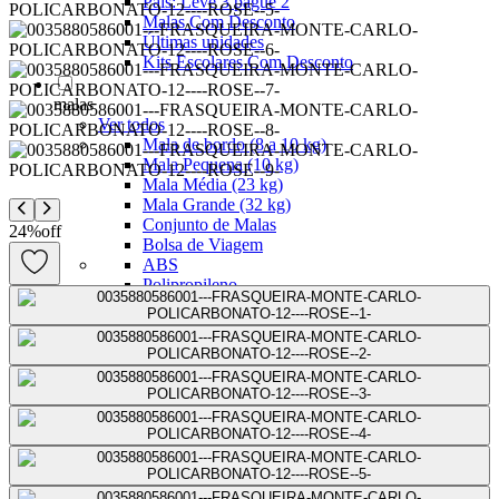
Pais: Leve 3 pague 2
Malas Com Desconto
Últimas unidades
Kits Escolares Com Desconto
malas
Ver todos
Mala de bordo (8 a 10 kg)
Mala Pequena (10 kg)
Mala Média (23 kg)
Mala Grande (32 kg)
Conjunto de Malas
24
%
off
Bolsa de Viagem
ABS
Polipropileno
Policarbonato
Tecido
Para Levar à Bordo
Para Despachar
Mochilas
Ver todos
Mochilas Masculinas
Mochilas Femininas
Mochilas Escolares