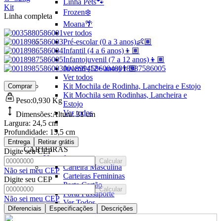
Linha Pets🐾
Kit
Frozen❄️
Linha completa
Moana🌴
ver todos
Pré-escolar (0 a 3 anos)👶🏽
Infantil (4 a 6 anos)👦🏽
Infantojuvenil (7 a 12 anos)👦🏽
Juvenil (12+ anos)👨🏽
Ver todos
Kit Mochila de Rodinha, Lancheira e Estojo
Comprar
Kit Mochila sem Rodinhas, Lancheira e
Peso:
0,930 Kg
Estojo
Ver todos
Dimensões:
Altura:
31 cm
Largura:
24,5 cm
Profundidade:
15,5 cm
Entrega
Retirar grátis
CARTEIRAS
Digite seu CEP
Ver todos
Calcular
Carteira Masculina
Não sei meu CEP
Carteiras Femininas
Digite seu CEP
Porta Cartão
Calcular
Porta Passaporte
Não sei meu CEP
Ver Todos
Diferenciais
Especificações
Descrições
Carteira Slim
Carteira sem Fecho