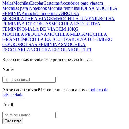
Malas
Mochilas
Escolar
Carteiras
Acessórios para viagem
Mochilas para Notebook
Mochila feminina
BOLSA MOCHILA
FEMININA
mochila impermeável
BOLSA
MOCHILA PARA VIAGEM
MOCHILA JUVENIL
BOLSA
FEMININA DE COSTAS
MOCHILA EXECUTIVA
FEMININO
MALA DE VIAGEM 10KG
MOCHILA PEQUENA
MOCHILA MÉDIA
MOCHILA
GRANDE
MOCHILA EXECUTIVA
BOLSA DE OMBRO
COURO
BOLSAS FEMININAS
MOCHILA
ESCOLAR
LANCHEIRA ESCOLAR
OUTLET
Receba nossas novidades e promoções exclusivas
Nome
Ao se cadastrar você irá concordar com a nossa
política de
privacidade
Email
Cadastrar