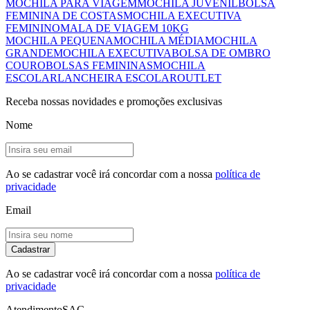
MOCHILA PARA VIAGEM
MOCHILA JUVENIL
BOLSA
FEMININA DE COSTAS
MOCHILA EXECUTIVA
FEMININO
MALA DE VIAGEM 10KG
MOCHILA PEQUENA
MOCHILA MÉDIA
MOCHILA
GRANDE
MOCHILA EXECUTIVA
BOLSA DE OMBRO
COURO
BOLSAS FEMININAS
MOCHILA
ESCOLAR
LANCHEIRA ESCOLAR
OUTLET
Receba nossas novidades e promoções exclusivas
Nome
Ao se cadastrar você irá concordar com a nossa
política de
privacidade
Email
Cadastrar
Ao se cadastrar você irá concordar com a nossa
política de
privacidade
Atendimento
SAC