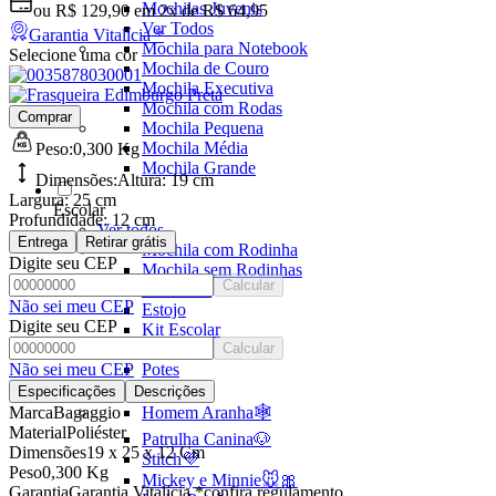
Mochilas Juvenis
ou
R$ 129,90
em
2x de R$ 64,95
Ver Todos
Garantia Vitalícia *
Mochila para Notebook
Selecione uma cor
Mochila de Couro
Mochila Executiva
Mochila com Rodas
Comprar
Mochila Pequena
Mochila Média
Peso:
0,300 Kg
Mochila Grande
Dimensões:
Altura:
19 cm
Largura:
25 cm
Escolar
Profundidade:
12 cm
Ver todos
Entrega
Retirar grátis
Mochila com Rodinha
Digite seu CEP
Mochila sem Rodinhas
Calcular
Lancheira
Não sei meu CEP
Estojo
Digite seu CEP
Kit Escolar
Garrafa
Calcular
Não sei meu CEP
Potes
Ver Todos
Especificações
Descrições
Marca
Bagaggio
Homem Aranha🕸️
Material
Poliéster
Patrulha Canina🐶
Dimensões
19 x 25 x 12 Cm
Stitch💜
Peso
0,300 Kg
Mickey e Minnie🐭🎀
Garantia
Garantia Vitalícia *confira regulamento