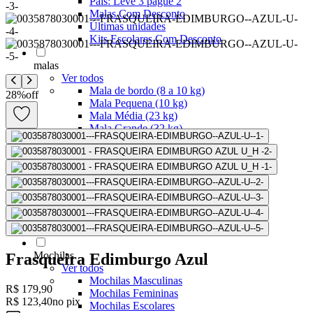
Pais: Leve 3 pague 2
Malas Com Desconto
Últimas unidades
Kits Escolares Com Desconto
malas
Ver todos
Mala de bordo (8 a 10 kg)
28
%
off
Mala Pequena (10 kg)
Mala Média (23 kg)
Mala Grande (32 kg)
Conjunto de Malas
Bolsa de Viagem
ABS
Polipropileno
Policarbonato
Tecido
Para Levar à Bordo
Para Despachar
Mochilas
Frasqueira Edimburgo Azul
Ver todos
Mochilas Masculinas
R$ 179,90
Mochilas Femininas
R$ 123,40
no pix
Mochilas Escolares