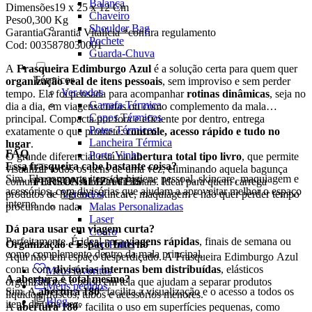
Balança
Dimensões
19 x 25 x 12 Cm
Chaveiro
Peso
0,300 Kg
Shoulder Bag
Garantia
Garantia Vitalícia *confira regulamento
Pochete
Cod:
0035878030001
Guarda-Chuva
A
Frasqueira Edimburgo Azul
é a solução certa para quem quer
Térmicos
organização real de itens pessoais
, sem improviso e sem perder
Ver todos
tempo. Ela foi pensada para acompanhar
rotinas dinâmicas
, seja no
Garrafa Térmica
dia a dia, em viagens curtas ou como complemento da mala
Copos Térmicos
principal. Compacta por fora e eficiente por dentro, entrega
Potes Térmicos
exatamente o que promete:
controle, acesso rápido e tudo no
Lancheira Térmica
lugar
.
FAQ
Porta Vinho
O grande diferencial está na
abertura total tipo livro
, que permite
Essa frasqueira cabe bastante coisa?
visualizar todos os itens de uma vez, eliminando aquela bagunça
Sim. Ela comporta itens de higiene pessoal, skincare, maquiagem e
comum de nécessaires tradicionais. Ideal para quem carrega
PERSONALIZÁVEIS
acessórios, com divisórias que ajudam a aproveitar melhor o espaço
produtos de higiene, skincare, maquiagem e não quer perder tempo
Ver todos
interno.
procurando nada.
Malas Personalizadas
Laser
Dá para usar em viagem curta?
Couro
Perfeitamente. É ideal para
viagens rápidas
, finais de semana ou
Organização e Espaço Interno
Ver Todos
como complemento dentro da mala principal.
Aqui não tem espaço desperdiçado. A Frasqueira Edimburgo Azul
conta com
divisórias internas bem distribuídas
, elásticos
Meus favoritos
A abertura é total mesmo?
organizadores e bolso em tela que ajudam a separar produtos
Meus pedidos
Sim. A
abertura 180°
facilita a visualização e o acesso a todos os
líquidos, frascos, tubos e acessórios menores.
Blog
itens de uma vez.
A
abertura 180°
facilita o uso em superfícies pequenas, como