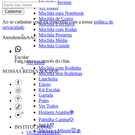
Mochilas Juvenis
Ver Todos
Cadastrar
Mochila para Notebook
Mochila de Couro
Ao se cadastrar você irá concordar com a nossa
política de
Mochila Executiva
privacidade
Mochila com Rodas
Mochila Pequena
Atendimento
SAC
Mochila Média
Mochila Grande
Escolar
Fale conosco através do chat.
Ver todos
Mochila com Rodinha
NOSSAS REDES SOCIAIS
Mochila sem Rodinhas
Lancheira
Estojo
Kit Escolar
Garrafa
Potes
Ver Todos
Homem Aranha🕸️
Patrulha Canina🐶
Stitch💜
INSTITUCIONAL
Mickey e Minnie🐭🎀
QUEM SOMOS