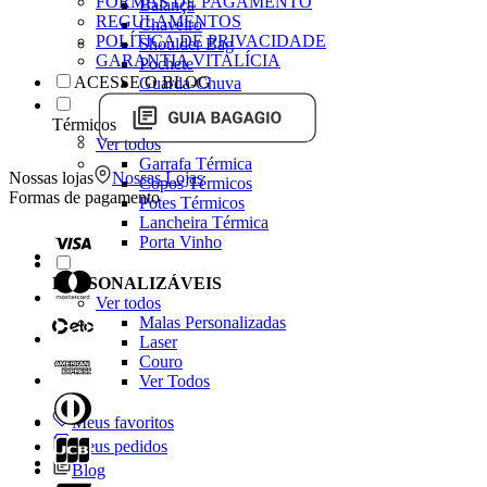
FORMAS DE PAGAMENTO
Balança
REGULAMENTOS
Chaveiro
POLÍTICA DE PRIVACIDADE
Shoulder Bag
GARANTIA VITALÍCIA
Pochete
ACESSE O BLOG
Guarda-Chuva
Térmicos
Ver todos
Garrafa Térmica
Nossas lojas
Nossas Lojas
Copos Térmicos
Formas de pagamento
Potes Térmicos
Lancheira Térmica
Porta Vinho
PERSONALIZÁVEIS
Ver todos
Malas Personalizadas
Laser
Couro
Ver Todos
Meus favoritos
Meus pedidos
Blog