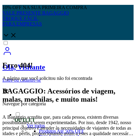
10% OFF NA SUA PRIMEIRA COMPRA
VALE PRESENTE BAGAGGIO
TROQUE FÁCIL
PARA EMPRESAS
Erro 404!
Olá, Visitante
A página que você solicitou não foi encontrada
Entre
ou
cadastre-se
BAGAGGIO: Acessórios de viagem,
malas, mochilas, e muito mais!
Navegue por categoria
A Bagaggio acredita que, para cada pessoa, existem diversas
OUTLET
possibilidades a serem experimentadas. Por isso, desde 1942, nosso
Ver todos
principal objetivo é atender às necessidades de viajantes de todas as
Produtos Até 50% OFF
idades e perfis, proporcionando assim a estes a qualidade necessária