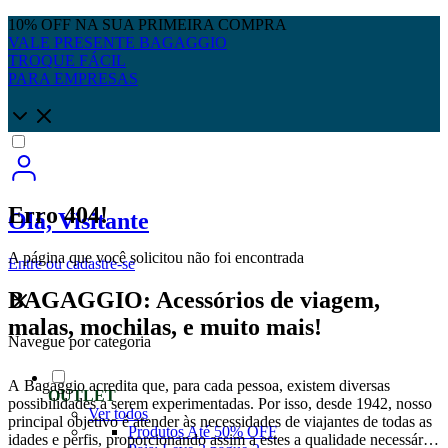
10% OFF NA SUA PRIMEIRA COMPRA
VALE PRESENTE BAGAGGIO
TROQUE FÁCIL
PARA EMPRESAS
Erro 404!
Olá, Visitante
A página que você solicitou não foi encontrada
Entre
ou
cadastre-se
BAGAGGIO: Acessórios de viagem,
malas, mochilas, e muito mais!
Navegue por categoria
A Bagaggio acredita que, para cada pessoa, existem diversas
OUTLET
possibilidades a serem experimentadas. Por isso, desde 1942, nosso
Ver todos
principal objetivo é atender às necessidades de viajantes de todas as
Produtos Até 50% OFF
idades e perfis, proporcionando assim a estes a qualidade necessária