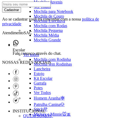
Mochilas Juvenis
Ver Todos
Cadastrar
Mochila para Notebook
Mochila de Couro
Ao se cadastrar você irá concordar com a nossa
política de
Mochila Executiva
privacidade
Mochila com Rodas
Mochila Pequena
Atendimento
SAC
Mochila Média
Mochila Grande
Escolar
Fale conosco através do chat.
Ver todos
Mochila com Rodinha
NOSSAS REDES SOCIAIS
Mochila sem Rodinhas
Lancheira
Estojo
Kit Escolar
Garrafa
Potes
Ver Todos
Homem Aranha🕸️
Patrulha Canina🐶
Stitch💜
INSTITUCIONAL
Mickey e Minnie🐭🎀
QUEM SOMOS