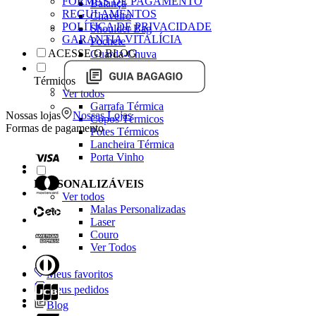
FORMAS DE PAGAMENTO
Balança
REGULAMENTOS
Chaveiro
POLÍTICA DE PRIVACIDADE
Shoulder Bag
GARANTIA VITALÍCIA
Pochete
ACESSE O BLOG
Guarda-Chuva
Térmicos
Ver todos
Garrafa Térmica
Nossas lojas
Nossas Lojas
Copos Térmicos
Formas de pagamento
Potes Térmicos
Lancheira Térmica
Porta Vinho
PERSONALIZÁVEIS
Ver todos
Malas Personalizadas
Laser
Couro
Ver Todos
Meus favoritos
Meus pedidos
Blog