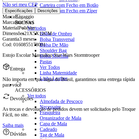
Não sei meu CEP
Carteira com Fecho em Botão
Carteira com Fecho em Zíper
Especificações
Descrições
Marca
Bagaggio
Marca
Star Wars
BOLSAS
Material
Poliéster
Ver todos
Dimensões
21X5X12CM
Bolsa de Ombro
Garantia
3 meses
Bolsa Transversal
Cod:
0160855178001
Bolsa De Mão
Shoulder Bag
Estojo Escolar Masculino Star Wars Stormtrooper
Bolsa Mochila
Pastas
Ver Todos
Entrega
Linha Maternidade
Linha Leather
Não importa em que lugar do Brasil, garantimos uma entrega rápida
para você
ACESSÓRIOS
Ver todos
Devoluções
Almofada de Pescoço
Necessaire
As trocas e devolução de pedidos devem ser solicitados pelo Troque
Frasqueira
Fácil, no site.
Organizador de Mala
Capa de Mala
Saiba mais
Cadeado
Dúvidas
Tag de Mala