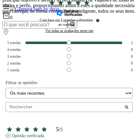
idades e perfis, proporcionando assim a estes a qualidade necessária
para carregar, de forma confortável e inteligente, todos os seus itens.
0
Com base em
2
opiniões submetidas
ao controle
Ver todas as avaliações neste site
5
estrelas
2
4
estrelas
0
3
estrelas
0
2
estrelas
0
1
estrela
0
Filtrar as opiniões
5
/
5
Opinião verificada