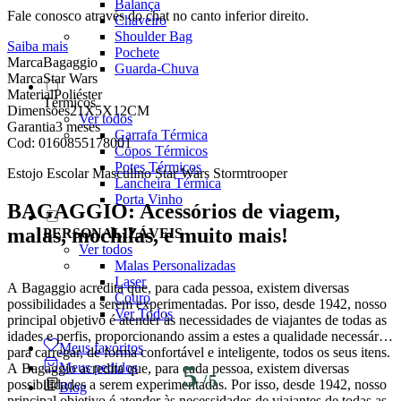
Balança
Fale conosco através do chat no canto inferior direito.
Chaveiro
Shoulder Bag
Saiba mais
Pochete
Marca
Bagaggio
Guarda-Chuva
Marca
Star Wars
Material
Poliéster
Térmicos
Dimensões
21X5X12CM
Ver todos
Garantia
3 meses
Garrafa Térmica
Cod:
0160855178001
Copos Térmicos
Potes Térmicos
Estojo Escolar Masculino Star Wars Stormtrooper
Lancheira Térmica
Porta Vinho
BAGAGGIO: Acessórios de viagem,
malas, mochilas, e muito mais!
PERSONALIZÁVEIS
Ver todos
Malas Personalizadas
Laser
A Bagaggio acredita que, para cada pessoa, existem diversas
Couro
possibilidades a serem experimentadas. Por isso, desde 1942, nosso
Ver Todos
principal objetivo é atender às necessidades de viajantes de todas as
idades e perfis, proporcionando assim a estes a qualidade necessária
Meus favoritos
para carregar, de forma confortável e inteligente, todos os seus itens.
Meus pedidos
A Bagaggio acredita que, para cada pessoa, existem diversas
5
/
5
possibilidades a serem experimentadas. Por isso, desde 1942, nosso
Blog
principal objetivo é atender às necessidades de viajantes de todas as