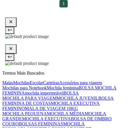
1
Termos Mais Buscados
Malas
Mochilas
Escolar
Carteiras
Acessórios para viagem
Mochilas para Notebook
Mochila feminina
BOLSA MOCHILA
FEMININA
mochila impermeável
BOLSA
MOCHILA PARA VIAGEM
MOCHILA JUVENIL
BOLSA
FEMININA DE COSTAS
MOCHILA EXECUTIVA
FEMININO
MALA DE VIAGEM 10KG
MOCHILA PEQUENA
MOCHILA MÉDIA
MOCHILA
GRANDE
MOCHILA EXECUTIVA
BOLSA DE OMBRO
COURO
BOLSAS FEMININAS
MOCHILA