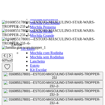
Mochilas Juvenis
Ver Todos
Mochila para Notebook
Mochila de Couro
Mochila Executiva
Mochila com Rodas
Mochila Pequena
Mochila Média
Mochila Grande
Escolar
Ver todos
Mochila com Rodinha
Mochila sem Rodinhas
60
%
off
Lancheira
Estojo
Kit Escolar
Garrafa
Potes
Ver Todos
Homem Aranha🕸️
Patrulha Canina🐶
Stitch💜
Mickey e Minnie🐭🎀