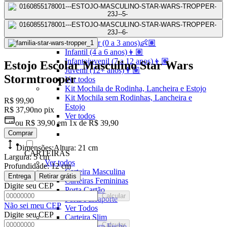
Linha Pets🐾
Frozen❄️
Moana🌴
ver todos
Pré-escolar (0 a 3 anos)👶🏽
Infantil (4 a 6 anos)👦🏽
Infantojuvenil (7 a 12 anos)👦🏽
Estojo Escolar Masculino Star Wars
Juvenil (12+ anos)👨🏽
Stormtrooper
Ver todos
Kit Mochila de Rodinha, Lancheira e Estojo
Kit Mochila sem Rodinhas, Lancheira e
R$ 99,90
Estojo
R$ 37,90
no pix
Ver todos
ou
R$ 39,90
em
1x de R$ 39,90
Comprar
Dimensões:
Altura:
21 cm
CARTEIRAS
Largura:
5 cm
Ver todos
Profundidade:
12 cm
Carteira Masculina
Entrega
Retirar grátis
Carteiras Femininas
Digite seu CEP
Porta Cartão
Calcular
Porta Passaporte
Não sei meu CEP
Ver Todos
Digite seu CEP
Carteira Slim
Calcular
Carteira sem Fecho