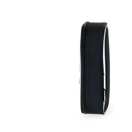
Pais: Leve 3 pague 2
Malas Com Desconto
Últimas unidades
Kits Escolares Com Desconto
malas
Ver todos
Mala de bordo (8 a 10 kg)
Mala Pequena (10 kg)
Mala Média (23 kg)
Mala Grande (32 kg)
Conjunto de Malas
Bolsa de Viagem
ABS
Polipropileno
Policarbonato
Tecido
Para Levar à Bordo
Para Despachar
Mochilas
Ver todos
Mochilas Masculinas
Mochilas Femininas
Mochilas Escolares