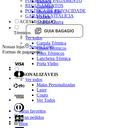
FORMAS DE PAGAMENTO
Balança
REGULAMENTOS
Chaveiro
POLÍTICA DE PRIVACIDADE
Shoulder Bag
GARANTIA VITALÍCIA
Pochete
ACESSE O BLOG
Guarda-Chuva
Térmicos
Ver todos
Garrafa Térmica
Nossas lojas
Nossas Lojas
Copos Térmicos
Formas de pagamento
Potes Térmicos
Lancheira Térmica
Porta Vinho
PERSONALIZÁVEIS
Ver todos
Malas Personalizadas
Laser
Couro
Ver Todos
Meus favoritos
Meus pedidos
Blog