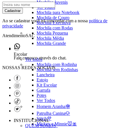
Mochilas Juvenis
Ver Todos
Cadastrar
Mochila para Notebook
Mochila de Couro
Ao se cadastrar você irá concordar com a nossa
política de
Mochila Executiva
privacidade
Mochila com Rodas
Mochila Pequena
Atendimento
SAC
Mochila Média
Mochila Grande
Escolar
Fale conosco através do chat.
Ver todos
Mochila com Rodinha
NOSSAS REDES SOCIAIS
Mochila sem Rodinhas
Lancheira
Estojo
Kit Escolar
Garrafa
Potes
Ver Todos
Homem Aranha🕸️
Patrulha Canina🐶
Stitch💜
INSTITUCIONAL
Mickey e Minnie🐭🎀
QUEM SOMOS