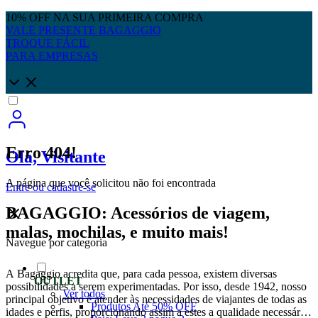
10% OFF NA SUA PRIMEIRA COMPRA
VALE PRESENTE BAGAGGIO
TROQUE FÁCIL
PARA EMPRESAS
Erro 404!
Olá, Visitante
A página que você solicitou não foi encontrada
Entre
ou
cadastre-se
BAGAGGIO: Acessórios de viagem,
malas, mochilas, e muito mais!
Navegue por categoria
A Bagaggio acredita que, para cada pessoa, existem diversas
OUTLET
possibilidades a serem experimentadas. Por isso, desde 1942, nosso
Ver todos
principal objetivo é atender às necessidades de viajantes de todas as
Produtos Até 50% OFF
idades e perfis, proporcionando assim a estes a qualidade necessária