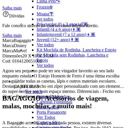
Linha Pets🐾
Frozen❄️
Saiba mais
Moana🌴
Dúvidas
ver todos
Pré-escolar (0 a 3 anos)👶🏽
Fale conosco através do chat no canto inferior direito.
Infantil (4 a 6 anos)👦🏽
Infantojuvenil (7 a 12 anos)👦🏽
Saiba mais
Juvenil (12+ anos)👨🏽
Marca
Bagaggio
Ver todos
Marca
Disney
Kit Mochila de Rodinha, Lancheira e Estojo
Marca
Marvel
Kit Mochila sem Rodinhas, Lancheira e
Dimensões
20 X 10 X 5 CM
Estojo
Cod:
0164120651001
Ver todos
Agora seu pequeno pode ter seu vingador favorito ao seu lado
enquanto estuda. O Estojo Homem de Ferro é uma ótima escolha
para guardar todas as canetas, lápis e outros materiais escolares.
Destaque para seu fecho em zíper personalizado com um elemento
CARTEIRAS
do super-herói e seu bom espaço interno. Diferenciais - Fecho em
Ver todos
zíper; - Puxadores personalizados.
Carteira Masculina
BAGAGGIO: Acessórios de viagem,
Carteiras Femininas
malas, mochilas, e muito mais!
Porta Cartão
Porta Passaporte
Ver Todos
Carteira Slim
A Bagaggio acredita que, para cada pessoa, existem diversas
Carteira sem Fecho
possibilidades a serem experimentadas. Por isso, desde 1942, nosso