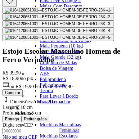
Pais: Leve 3 pague 2
Malas Com Desconto
Últimas unidades
Kits Escolares Com Desconto
malas
Ver todos
Mala de bordo (8 a 10 kg)
Mala Pequena (10 kg)
Estojo Escolar Masculino Homem de
Mala Média (23 kg)
Mala Grande (32 kg)
Ferro Vermelho
Conjunto de Malas
Bolsa de Viagem
R$ 39,90
ABS
R$ 18,90
no pix
Polipropileno
Policarbonato
ou
R$ 19,90
em
1x de R$ 19,90
Tecido
Comprar
Para Levar à Bordo
Dimensões:
Altura:
Para Despachar
20 cm
Largura:
10 cm
Profundidade:
5 cm
Mochilas
Ver todos
Entrega
Retirar grátis
Mochilas Masculinas
Digite seu CEP
Mochilas Femininas
Calcular
Mochilas Escolares
Não sei meu CEP