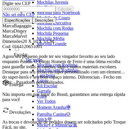
Mochilas Juvenis
Digite seu CEP
Ver Todos
Calcular
Mochila para Notebook
Não sei meu CEP
Mochila de Couro
Especificações
Descrições
Mochila Executiva
Marca
Bagaggio
Mochila com Rodas
Marca
Disney
Mochila Pequena
Marca
Marvel
Mochila Média
Dimensões
20 X 10 X 5 CM
Mochila Grande
Cod:
0164120651001
Escolar
Agora seu pequeno pode ter seu vingador favorito ao seu lado
Ver todos
enquanto estuda. O Estojo Homem de Ferro é uma ótima escolha
Mochila com Rodinha
para guardar todas as canetas, lápis e outros materiais escolares.
Mochila sem Rodinhas
Destaque para seu fecho em zíper personalizado com um elemento
Lancheira
do super-herói e seu bom espaço interno. Diferenciais - Fecho em
Estojo
zíper; - Puxadores personalizados.
Entrega
Kit Escolar
Garrafa
Não importa em que lugar do Brasil, garantimos uma entrega rápida
Potes
para você
Ver Todos
Homem Aranha🕸️
Devoluções
Patrulha Canina🐶
Stitch💜
As trocas e devolução de pedidos devem ser solicitados pelo Troque
Mickey e Minnie🐭🎀
Fácil, no site.