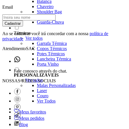
Balança
Chaveiro
Email
Shoulder Bag
Pochete
Guarda-Chuva
Cadastrar
Térmicos
Ao se cadastrar você irá concordar com a nossa
política de
Ver todos
privacidade
Garrafa Térmica
Atendimento
SAC
Copos Térmicos
Potes Térmicos
Lancheira Térmica
Porta Vinho
Fale conosco através do chat.
PERSONALIZÁVEIS
Ver todos
NOSSAS REDES SOCIAIS
Malas Personalizadas
Laser
Couro
Ver Todos
Meus favoritos
Meus pedidos
Blog