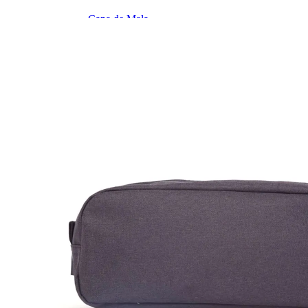
Organizador de Mala
Capa de Mala
Cadeado
Tag de Mala
Balança
Chaveiro
Dia a Dia
Shoulder Bag
Pochete
Guarda-Chuva
Térmicos
Categorias
Garrafa Térmica
Copos Térmicos
Potes Térmicos
Lancheira Térmica
Porta Vinho
PERSONALIZÁVEIS
Categorias
Malas Personalizadas
Laser
Couro
Ver Todos