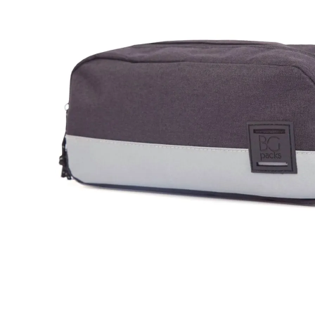
Ver Todos
Modelos
Carteira Slim
Carteira sem Fecho
Carteira com Fecho em Botão
Carteira com Fecho em Zíper
BOLSAS
Categorias
Bolsa de Ombro
Bolsa Transversal
Bolsa De Mão
Shoulder Bag
Bolsa Mochila
Pastas
Ver Todos
Linhas
Linha Maternidade
Linha Leather
ACESSÓRIOS
Viagem
Almofada de Pescoço
Necessaire
Frasqueira