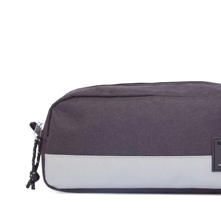
Malas Com Desconto
Últimas unidades
Kits Escolares Com Desconto
malas
Tamanhos
Mala de bordo (8 a 10 kg)
Mala Pequena (10 kg)
Mala Média (23 kg)
Mala Grande (32 kg)
Conjunto de Malas
Bolsa de Viagem
Materiais
ABS
Polipropileno
Policarbonato
Tecido
Finalidade
Para Levar à Bordo
Para Despachar
Mochilas
Categorias
Mochilas Masculinas
Mochilas Femininas
Mochilas Escolares