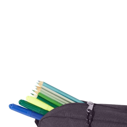
Mochilas Juvenis
Ver Todos
Modelos
Mochila para Notebook
Mochila de Couro
Mochila Executiva
Mochila com Rodas
Tamanhos
Mochila Pequena
Mochila Média
Mochila Grande
Escolar
Categorias
Mochila com Rodinha
Mochila sem Rodinhas
Lancheira
Estojo
Kit Escolar
Garrafa
Potes
Ver Todos
Personagens
Homem Aranha🕸️
Patrulha Canina🐶