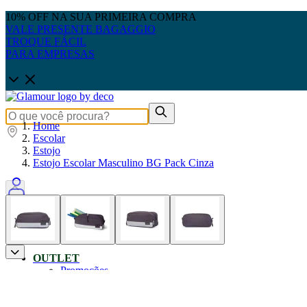
10% OFF NA SUA PRIMEIRA COMPRA
VALE PRESENTE BAGAGGIO
TROQUE FÁCIL
PARA EMPRESAS
Home
Escolar
Estojo
Estojo Escolar Masculino BG Pack Cinza
0
OUTLET
Promoções
Produtos Até 50% OFF
Pais: Leve 3 pague 2