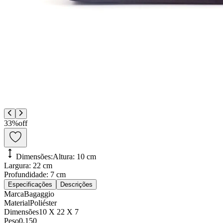
33
%
off
Dimensões:
Altura:
10 cm
Largura:
22 cm
Profundidade:
7 cm
Especificações
Descrições
Marca
Bagaggio
Material
Poliéster
Dimensões
10 X 22 X 7
Peso
0,150