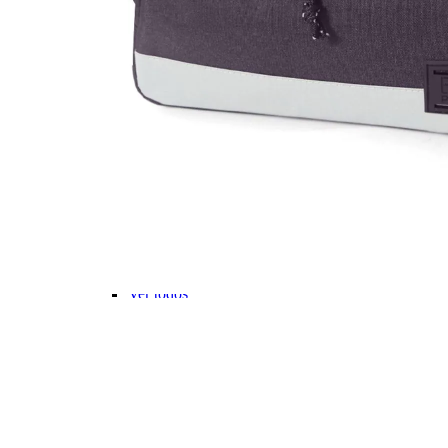
Stitch💜
Mickey e Minnie🐭🎀
Linha Pets🐾
Frozen❄️
Moana🌴
ver todos
Faixa Etária
Pré-escolar (0 a 3 anos)👶🏽
Infantil (4 a 6 anos)👦🏽
Infantojuvenil (7 a 12 anos)👦🏽
Juvenil (12+ anos)👨🏽
Ver todos
Kit Escolar
Kit Mochila de Rodinha, Lancheira e Estojo
Kit Mochila sem Rodinhas, Lancheira e Estojo
Ver todos
CARTEIRAS
Categorias
Carteira Masculina
Carteiras Femininas
Porta Cartão
Porta Passaporte