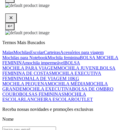
Termos Mais Buscados
Malas
Mochilas
Escolar
Carteiras
Acessórios para viagem
Mochilas para Notebook
Mochila feminina
BOLSA MOCHILA
FEMININA
mochila impermeável
BOLSA
MOCHILA PARA VIAGEM
MOCHILA JUVENIL
BOLSA
FEMININA DE COSTAS
MOCHILA EXECUTIVA
FEMININO
MALA DE VIAGEM 10KG
MOCHILA PEQUENA
MOCHILA MÉDIA
MOCHILA
GRANDE
MOCHILA EXECUTIVA
BOLSA DE OMBRO
COURO
BOLSAS FEMININAS
MOCHILA
ESCOLAR
LANCHEIRA ESCOLAR
OUTLET
Receba nossas novidades e promoções exclusivas
Nome