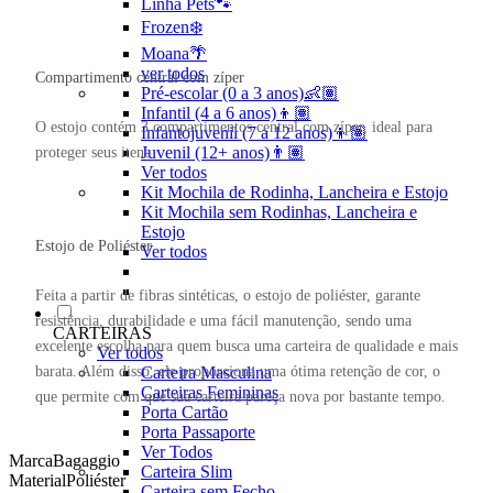
Linha Pets🐾
Frozen❄️
Moana🌴
ver todos
Compartimento central com zíper
Pré-escolar (0 a 3 anos)👶🏽
Infantil (4 a 6 anos)👦🏽
O estojo contém 3 compartimentos central com zíper, ideal para
Infantojuvenil (7 a 12 anos)👦🏽
Juvenil (12+ anos)👨🏽
proteger seus itens
Ver todos
Kit Mochila de Rodinha, Lancheira e Estojo
Kit Mochila sem Rodinhas, Lancheira e
Estojo
Estojo de Poliéster
Ver todos
Feita a partir de fibras sintéticas, o estojo de poliéster, garante
resistência, durabilidade e uma fácil manutenção, sendo uma
CARTEIRAS
excelente escolha para quem busca uma carteira de qualidade e mais
Ver todos
barata. Além disso, ele proporciona uma ótima retenção de cor, o
Carteira Masculina
Carteiras Femininas
que permite com que sua carteira pareça nova por bastante tempo.
Porta Cartão
Porta Passaporte
Ver Todos
Marca
Bagaggio
Carteira Slim
Material
Poliéster
Carteira sem Fecho