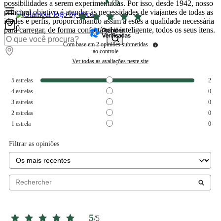
/
5
possibilidades a serem experimentadas. Por isso, desde 1942, nosso
principal objetivo é atender às necessidades de viajantes de todas as
idades e perfis, proporcionando assim a estes a qualidade necessária
0
para carregar, de forma confortável e inteligente, todos os seus itens.
Com base em
2
opiniões submetidas
ao controle
Ver todas as avaliações neste site
5
estrelas
2
4
estrelas
0
3
estrelas
0
2
estrelas
0
1
estrela
0
Filtrar as opiniões
5
/
5