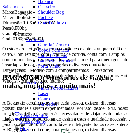
Balança
Saiba mais
Chaveiro
Marca
Bagaggio
Shoulder Bag
Material
Poliéster
Pochete
Dimensões
10 X 22 X 5 CM
Guarda-Chuva
Peso
0.500kg
Garantia
3 meses
Térmicos
Cod:
0160942458001
Ver todos
Garrafa Térmica
O estojo do Hot Wheels é uma opção excelente para quem é fã de
Copos Térmicos
carro. Com estampa com 3 carros de corrida, conta com 3 amplos
Potes Térmicos
compartimentos em zíper, sendo a escolha ideal para quem gosta de
Lancheira Térmica
levar lápis de cor, canetas coloridas e diversos outros itens.
Porta Vinho
Diferenciais: - Modelo com 3 compartimentos; - Puxadores
personalizados com o símbolo de chama; - Estampa dos carros Hot
BAGAGGIO: Acessórios de viagem,
PERSONALIZÁVEIS
Wheels; - Amplo espaço interno;
Ver todos
malas, mochilas, e muito mais!
Malas Personalizadas
Laser
Couro
A Bagaggio acredita que, para cada pessoa, existem diversas
Ver Todos
possibilidades a serem experimentadas. Por isso, desde 1942, nosso
principal objetivo é atender às necessidades de viajantes de todas as
Meus favoritos
idades e perfis, proporcionando assim a estes a qualidade necessária
Meus pedidos
para carregar, de forma confortável e inteligente, todos os seus itens.
Blog
A Bagaggio acredita que, para cada pessoa, existem diversas
5