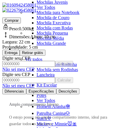
Mochilas Juvenis
Ver Todos
Mochila para Notebook
Mochila de Couro
Comprar
Mochila Executiva
Mochila com Rodas
Peso:
0.500kg
Mochila Pequena
Dimensões:
Altura:
10 cm
Mochila Média
Largura:
22 cm
Mochila Grande
Profundidade:
5 cm
Entrega
Retirar grátis
Escolar
Digite seu CEP
Ver todos
Calcular
Mochila com Rodinha
Não sei meu CEP
Mochila sem Rodinhas
Digite seu CEP
Lancheira
Estojo
Calcular
Kit Escolar
Não sei meu CEP
Garrafa
Diferenciais
Especificações
Descrições
Potes
Ver Todos
Amplo compartimento Interno
Homem Aranha🕸️
Patrulha Canina🐶
O estojo possui um amplo compartimento interno, ideal para
Stitch💜
Mickey e Minnie🐭🎀
guardar todos os seus itens.