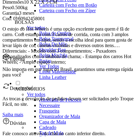
Dimensões
10 X 22 X 5 CM
Carteira com Fecho em Botão
Peso
0.500kg
Carteira com Fecho em Zíper
Garantia
3 meses
Cod:
0160942458001
BOLSAS
Ver todos
O estojo do Hot Wheels é uma opção excelente para quem é fã de
Bolsa de Ombro
carro. Com estampa com 3 carros de corrida, conta com 3 amplos
Bolsa Transversal
compartimentos em zíper, sendo a escolha ideal para quem gosta de
Bolsa De Mão
levar lápis de cor, canetas coloridas e diversos outros itens.
Shoulder Bag
Diferenciais: - Modelo com 3 compartimentos; - Puxadores
Bolsa Mochila
personalizados com o símbolo de chama; - Estampa dos carros Hot
Entrega
Pastas
Wheels; - Amplo espaço interno;
Ver Todos
Não importa em que lugar do Brasil, garantimos uma entrega rápida
Linha Maternidade
para você
Linha Leather
Devoluções
ACESSÓRIOS
Ver todos
As trocas e devolução de pedidos devem ser solicitados pelo Troque
Almofada de Pescoço
Fácil, no site.
Necessaire
Frasqueira
Saiba mais
Organizador de Mala
Capa de Mala
Dúvidas
Cadeado
Tag de Mala
Fale conosco através do chat no canto inferior direito.