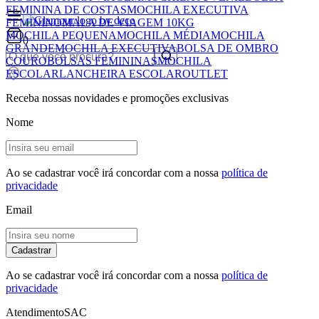
FEMININA DE COSTAS
MOCHILA EXECUTIVA
FEMININO
MALA DE VIAGEM 10KG
MOCHILA PEQUENA
MOCHILA MÉDIA
MOCHILA
0
GRANDE
MOCHILA EXECUTIVA
BOLSA DE OMBRO
COURO
BOLSAS FEMININAS
MOCHILA
ESCOLAR
LANCHEIRA ESCOLAR
OUTLET
Receba nossas novidades e promoções exclusivas
Nome
Ao se cadastrar você irá concordar com a nossa
política de
privacidade
Email
Cadastrar
Ao se cadastrar você irá concordar com a nossa
política de
privacidade
Atendimento
SAC