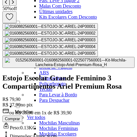
Pais: Leve 3 pague 2
Malas Com Desconto
50
%
off
Últimas unidades
Kits Escolares Com Desconto
malas
Ver todos
Mala de bordo (8 a 10 kg)
Mala Pequena (10 kg)
Mala Média (23 kg)
Mala Grande (32 kg)
Conjunto de Malas
Bolsa de Viagem
ABS
Estojo Escolar Grande Feminino 3
Polipropileno
Policarbonato
Compartimentos Ariel Premium Rosa
Tecido
Para Levar à Bordo
R$ 79,90
Para Despachar
R$ 37,90
no pix
Mochilas
ou
R$ 39,90
em
1x de R$ 39,90
Ver todos
Comprar
Mochilas Masculinas
Peso:
0.13KG
Mochilas Femininas
Mochilas Escolares
Dimensões:
Altura:
9 cm