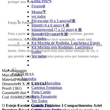
Linha Pets🐾
proteger seus itens
Frozen❄️
Moana🌴
ver todos
Pré-escolar (0 a 3 anos)👶🏽
Estojo de Poliéster
Infantil (4 a 6 anos)👦🏽
Infantojuvenil (7 a 12 anos)👦🏽
Feita a partir de fibras sintéticas, o estojo de poliéster, garante
Juvenil (12+ anos)👨🏽
Ver todos
resistência, durabilidade e uma fácil manutenção, sendo uma
Kit Mochila de Rodinha, Lancheira e Estojo
excelente escolha para quem busca uma carteira de qualidade e mais
Kit Mochila sem Rodinhas, Lancheira e
barata. Além disso, ele proporciona uma ótima retenção de cor, o
Estojo
Ver todos
que permite com que sua carteira pareça nova por bastante tempo.
Marca
Bagaggio
CARTEIRAS
Marca
Disney
Ver todos
Material
Poliéster
Carteira Masculina
Dimensões
9 X 22 X 13 CM
Carteiras Femininas
Peso
0.13KG
Porta Cartão
Garantia
90 dias
Porta Passaporte
Cod:
0160882560001
Ver Todos
Carteira Slim
O
Estojo Escolar Grande Feminino 3 Compartimentos Ariel
Carteira sem Fecho
Premium Rosa
é perfeito para acompanhar você na escola, na