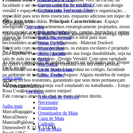
Carteira com Fecho em Botão
faculdade e até mesmo no ambiente de trabalho. Com um design
Carteira com Fecho em Zíper
versátil e espaço bem planejado, este estojo oferece organização
impecável para seus itens essenciais, enquanto adiciona um toque de
moda à sua rotina diária.
Principais Características:
-Espaço
BOLSAS
Entrega
Inteligente: Com compartimentos estrategicamente projetados, nosso
Ver todos
estojo escolar acomoda itens como lápis, canetas, borrachas e outros
Bolsa de Ombro
Não importa em que lugar do Brasil, garantimos uma entrega rápida
objetos de forma organizada, tornando-o ideal para suas
Bolsa Transversal
para você
necessidades acadêmicas e profissionais. -Material Durável:
Bolsa De Mão
Fabricado com materiais resistentes, os estojos escolares é projetado
Shoulder Bag
Devoluções
para suportar o uso diário, garantindo sua longa durabilidade, seja na
Bolsa Mochila
sala de aula ou no escritório. -Design Versátil: Com uma variedade
Pastas
As trocas e devolução de pedidos devem ser solicitados pelo Troque
de cores e estilos, nosso estojo combina com seu estilo pessoal,
Ver Todos
Fácil, no site.
adicionando um toque de moda à sua rotina no colégio, faculdade
Linha Maternidade
ou ambiente de trabalho. -Fecho Seguro: Alguns modelos de estojos
Linha Leather
Saiba mais
incluem fechos resistentes, garantindo que seus itens permaneçam
seguros e protegidos, esteja você estudando ou trabalhando. - Estojo
Dúvidas
ACESSÓRIOS
Rosa Confira também outros estojos!
Ver todos
Fale conosco através do chat no canto inferior direito.
Almofada de Pescoço
Necessaire
Saiba mais
Frasqueira
Marca
Bagaggio
Organizador de Mala
Marca
Disney
Capa de Mala
Material
Poliéster
Cadeado
Dimensões
9 X 22 X 13 CM
Tag de Mala
Peso
0.13KG