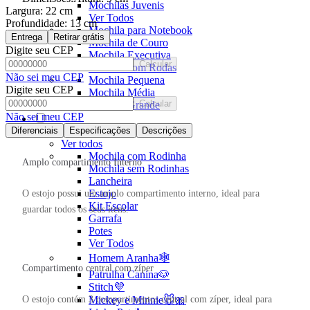
Mochilas Juvenis
Largura:
22 cm
Ver Todos
Profundidade:
13 cm
Mochila para Notebook
Entrega
Retirar grátis
Mochila de Couro
Digite seu CEP
Mochila Executiva
Calcular
Mochila com Rodas
Não sei meu CEP
Mochila Pequena
Digite seu CEP
Mochila Média
Calcular
Mochila Grande
Não sei meu CEP
Diferenciais
Escolar
Especificações
Descrições
Ver todos
Mochila com Rodinha
Amplo compartimento Interno
Mochila sem Rodinhas
Lancheira
Estojo
O estojo possui um amplo compartimento interno, ideal para
Kit Escolar
guardar todos os seus itens.
Garrafa
Potes
Ver Todos
Homem Aranha🕸️
Compartimento central com zíper
Patrulha Canina🐶
Stitch💜
O estojo contém 3 compartimentos central com zíper, ideal para
Mickey e Minnie🐭🎀