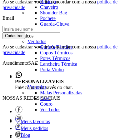
Balança
Ao se cadastrar você irá concordar com a nossa
política de
Chaveiro
privacidade
Shoulder Bag
Email
Pochete
Guarda-Chuva
Térmicos
Cadastrar
Ver todos
Ao se cadastrar você irá concordar com a nossa
política de
Garrafa Térmica
privacidade
Copos Térmicos
Potes Térmicos
Atendimento
SAC
Lancheira Térmica
Porta Vinho
PERSONALIZÁVEIS
Ver todos
Fale conosco através do chat.
Malas Personalizadas
NOSSAS REDES SOCIAIS
Laser
Couro
Ver Todos
Meus favoritos
Meus pedidos
Blog