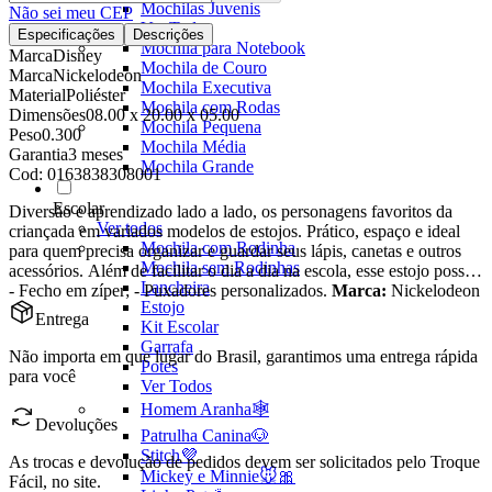
Mochilas Juvenis
Não sei meu CEP
Ver Todos
Especificações
Descrições
Mochila para Notebook
Marca
Disney
Mochila de Couro
Marca
Nickelodeon
Mochila Executiva
Material
Poliéster
Mochila com Rodas
Dimensões
08.00 x 20.00 x 05.00
Mochila Pequena
Peso
0.300
Mochila Média
Garantia
3 meses
Mochila Grande
Cod:
0163838308001
Escolar
Diversão e aprendizado lado a lado, os personagens favoritos da
Ver todos
criançada em variados modelos de estojos. Prático, espaço e ideal
Mochila com Rodinha
para quem precisa organizar e guardar seus lápis, canetas e outros
Mochila sem Rodinhas
acessórios. Além de facilitar o dia a dia na escola, esse estojo possui:
Lancheira
- Fecho em zíper; - Puxadores personalizados.
Marca:
Nickelodeon
Estojo
Entrega
Kit Escolar
Garrafa
Não importa em que lugar do Brasil, garantimos uma entrega rápida
Potes
para você
Ver Todos
Homem Aranha🕸️
Devoluções
Patrulha Canina🐶
Stitch💜
As trocas e devolução de pedidos devem ser solicitados pelo Troque
Mickey e Minnie🐭🎀
Fácil, no site.