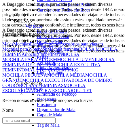
A Bagaggio acredita que, para cada pessoa, existem diversas
Carteira com Fecho em Botão
possibilidades a serem experimentadas. Por isso, desde 1942, nosso
Carteira com Fecho em Zíper
principal objetivo é atender às necessidades de viajantes de todas as
idades e perfis, proporcionando assim a estes a qualidade necessária
BOLSAS
para carregar, de forma confortável e inteligente, todos os seus itens.
Ver todos
A Bagaggio acredita que, para cada pessoa, existem diversas
Bolsa de Ombro
Termos Mais Buscados
possibilidades a serem experimentadas. Por isso, desde 1942, nosso
Bolsa Transversal
principal objetivo é atender às necessidades de viajantes de todas as
Bolsa De Mão
Malas
Mochilas
Escolar
Carteiras
Acessórios para viagem
idades e perfis, proporcionando assim a estes a qualidade necessária
Shoulder Bag
Mochilas para Notebook
Mochila feminina
BOLSA MOCHILA
para carregar, de forma confortável e inteligente, todos os seus itens.
Bolsa Mochila
FEMININA
mochila impermeável
BOLSA
Pastas
MOCHILA PARA VIAGEM
MOCHILA JUVENIL
BOLSA
Ver Todos
FEMININA DE COSTAS
MOCHILA EXECUTIVA
Linha Maternidade
FEMININO
MALA DE VIAGEM 10KG
Linha Leather
MOCHILA PEQUENA
MOCHILA MÉDIA
MOCHILA
GRANDE
MOCHILA EXECUTIVA
BOLSA DE OMBRO
ACESSÓRIOS
COURO
BOLSAS FEMININAS
MOCHILA
Ver todos
ESCOLAR
LANCHEIRA ESCOLAR
OUTLET
Almofada de Pescoço
Necessaire
Receba nossas novidades e promoções exclusivas
Frasqueira
Organizador de Mala
Nome
Capa de Mala
Cadeado
Tag de Mala