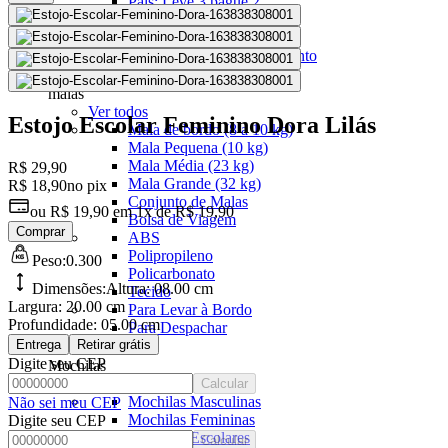
Pais: Leve 3 pague 2
Malas Com Desconto
Últimas unidades
Kits Escolares Com Desconto
malas
Ver todos
Estojo Escolar Feminino Dora Lilás
Mala de bordo (8 a 10 kg)
Mala Pequena (10 kg)
Mala Média (23 kg)
R$ 29,90
Mala Grande (32 kg)
R$ 18,90
no pix
Conjunto de Malas
ou
R$ 19,90
em
1x de R$ 19,90
Bolsa de Viagem
Comprar
ABS
Polipropileno
Peso:
0.300
Policarbonato
Dimensões:
Altura:
08.00 cm
Tecido
Largura:
20.00 cm
Para Levar à Bordo
Profundidade:
05.00 cm
Para Despachar
Entrega
Retirar grátis
Digite seu CEP
Mochilas
Ver todos
Calcular
Mochilas Masculinas
Não sei meu CEP
Mochilas Femininas
Digite seu CEP
Mochilas Escolares
Calcular