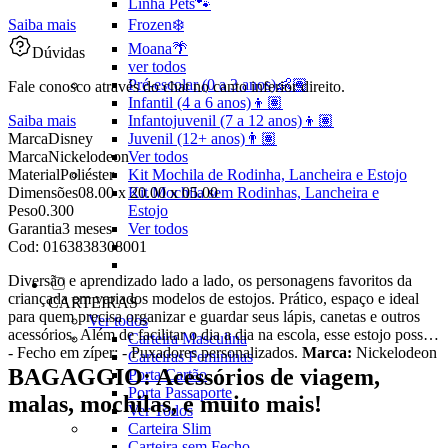
Linha Pets🐾
Saiba mais
Frozen❄️
Moana🌴
Dúvidas
ver todos
Pré-escolar (0 a 3 anos)👶🏽
Fale conosco através do chat no canto inferior direito.
Infantil (4 a 6 anos)👦🏽
Saiba mais
Infantojuvenil (7 a 12 anos)👦🏽
Marca
Disney
Juvenil (12+ anos)👨🏽
Marca
Nickelodeon
Ver todos
Material
Poliéster
Kit Mochila de Rodinha, Lancheira e Estojo
Dimensões
08.00 x 20.00 x 05.00
Kit Mochila sem Rodinhas, Lancheira e
Peso
0.300
Estojo
Garantia
3 meses
Ver todos
Cod:
0163838308001
Diversão e aprendizado lado a lado, os personagens favoritos da
criançada em variados modelos de estojos. Prático, espaço e ideal
CARTEIRAS
para quem precisa organizar e guardar seus lápis, canetas e outros
Ver todos
acessórios. Além de facilitar o dia a dia na escola, esse estojo possui:
Carteira Masculina
- Fecho em zíper; - Puxadores personalizados.
Marca:
Nickelodeon
Carteiras Femininas
BAGAGGIO: Acessórios de viagem,
Porta Cartão
Porta Passaporte
malas, mochilas, e muito mais!
Ver Todos
Carteira Slim
Carteira sem Fecho