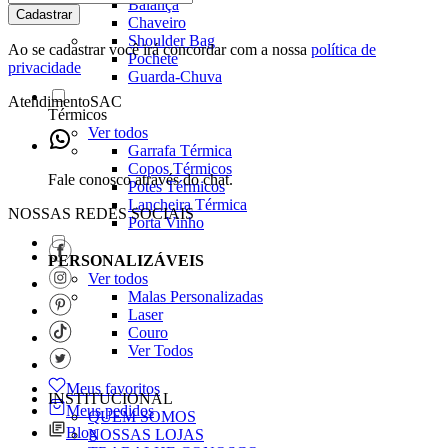
Balança
Cadastrar
Chaveiro
Shoulder Bag
Ao se cadastrar você irá concordar com a nossa
política de
Pochete
privacidade
Guarda-Chuva
Atendimento
SAC
Térmicos
Ver todos
Garrafa Térmica
Copos Térmicos
Fale conosco através do chat.
Potes Térmicos
Lancheira Térmica
NOSSAS REDES SOCIAIS
Porta Vinho
PERSONALIZÁVEIS
Ver todos
Malas Personalizadas
Laser
Couro
Ver Todos
Meus favoritos
INSTITUCIONAL
Meus pedidos
QUEM SOMOS
Blog
NOSSAS LOJAS