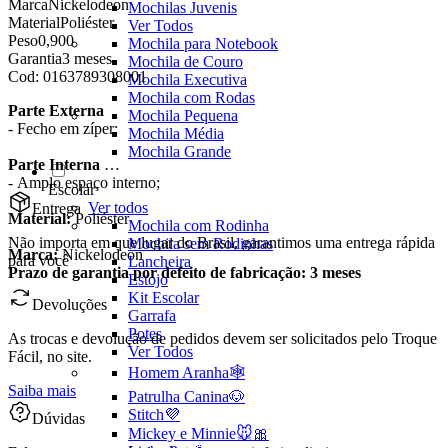
Marca
Nickelodeon
Mochilas Juvenis
Material
Poliéster
Ver Todos
Peso
0,900
Mochila para Notebook
Garantia
3 meses
Mochila de Couro
Cod:
0163789308001
Mochila Executiva
Mochila com Rodas
Parte Externa
Mochila Pequena
- Fecho em zíper;
Mochila Média
Mochila Grande
Parte Interna
- Amplo espaço interno;
Escolar
Ver todos
Entrega
Material:
Poliéster
Mochila com Rodinha
Não importa em que lugar do Brasil, garantimos uma entrega rápida
Mochila sem Rodinhas
Marca:
Nickelodeon
para você
Lancheira
Prazo de garantia por defeito de fabricação: 3 meses
Estojo
Kit Escolar
Devoluções
Garrafa
Potes
As trocas e devolução de pedidos devem ser solicitados pelo Troque
Ver Todos
Fácil, no site.
Homem Aranha🕸️
Saiba mais
Patrulha Canina🐶
Stitch💜
Dúvidas
Mickey e Minnie🐭🎀