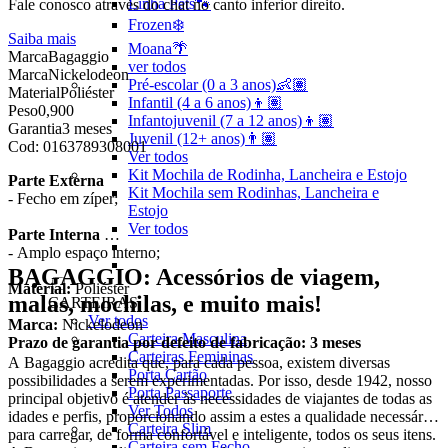
Linha Pets🐾
Fale conosco através do chat no canto inferior direito.
Frozen❄️
Saiba mais
Moana🌴
Marca
Bagaggio
ver todos
Marca
Nickelodeon
Pré-escolar (0 a 3 anos)👶🏽
Material
Poliéster
Infantil (4 a 6 anos)👦🏽
Peso
0,900
Infantojuvenil (7 a 12 anos)👦🏽
Garantia
3 meses
Juvenil (12+ anos)👨🏽
Cod:
0163789308001
Ver todos
Kit Mochila de Rodinha, Lancheira e Estojo
Parte Externa
Kit Mochila sem Rodinhas, Lancheira e
- Fecho em zíper;
Estojo
Ver todos
Parte Interna
- Amplo espaço interno;
BAGAGGIO: Acessórios de viagem,
Material:
Poliéster
malas, mochilas, e muito mais!
CARTEIRAS
Ver todos
Marca:
Nickelodeon
Carteira Masculina
Prazo de garantia por defeito de fabricação: 3 meses
Carteiras Femininas
A Bagaggio acredita que, para cada pessoa, existem diversas
Porta Cartão
possibilidades a serem experimentadas. Por isso, desde 1942, nosso
Porta Passaporte
principal objetivo é atender às necessidades de viajantes de todas as
Ver Todos
idades e perfis, proporcionando assim a estes a qualidade necessária
Carteira Slim
para carregar, de forma confortável e inteligente, todos os seus itens.
Carteira sem Fecho