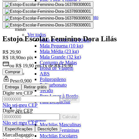
Pais: Leve 3 pague 2
Malas Com Desconto
Últimas unidades
Kits Escolares Com Desconto
malas
Ver todos
Estojo Escolar Feminino Dora Lilás
Mala de bordo (8 a 10 kg)
Mala Pequena (10 kg)
Mala Média (23 kg)
R$ 29,90
Mala Grande (32 kg)
R$ 18,90
no pix
Conjunto de Malas
ou
R$ 19,90
em
1x de R$ 19,90
Bolsa de Viagem
Comprar
ABS
Polipropileno
Peso:
0,900
Policarbonato
Entrega
Retirar grátis
Tecido
Digite seu CEP
Para Levar à Bordo
Calcular
Para Despachar
Não sei meu CEP
Digite seu CEP
Mochilas
Calcular
Ver todos
Não sei meu CEP
Mochilas Masculinas
Especificações
Descrições
Mochilas Femininas
Marca
Bagaggio
Mochilas Escolares