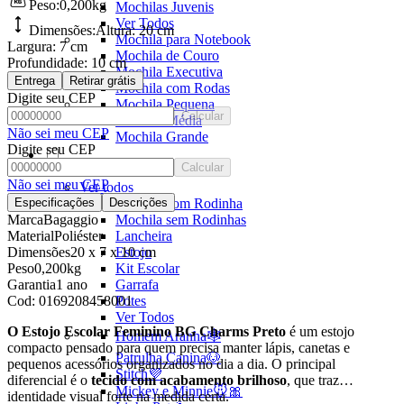
Peso:
0,200kg
Mochilas Juvenis
Ver Todos
Dimensões:
Altura:
20 cm
Mochila para Notebook
Largura:
7 cm
Mochila de Couro
Profundidade:
10 cm
Mochila Executiva
Entrega
Retirar grátis
Mochila com Rodas
Digite seu CEP
Mochila Pequena
Calcular
Mochila Média
Não sei meu CEP
Mochila Grande
Digite seu CEP
Calcular
Escolar
Não sei meu CEP
Ver todos
Especificações
Descrições
Mochila com Rodinha
Marca
Bagaggio
Mochila sem Rodinhas
Material
Poliéster
Lancheira
Dimensões
20 x 7 x 10 cm
Estojo
Peso
0,200kg
Kit Escolar
Garantia
1 ano
Garrafa
Cod:
0169208458001
Potes
Ver Todos
O Estojo Escolar Feminino BG Charms Preto
é um estojo
Homem Aranha🕸️
compacto pensado para quem precisa manter lápis, canetas e
Patrulha Canina🐶
pequenos acessórios organizados no dia a dia. O principal
Stitch💜
diferencial é o
tecido com acabamento brilhoso
, que traz
Mickey e Minnie🐭🎀
identidade visual forte na medida certa.