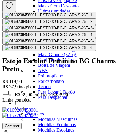
Pais: Leve 3 pague 2
Malas Com Desconto
Últimas unidades
Kits Escolares Com Desconto
malas
Ver todos
Mala de bordo (8 a 10 kg)
Mala Pequena (10 kg)
Mala Média (23 kg)
Mala Grande (32 kg)
Estojo Escolar Feminino BG Charms
Conjunto de Malas
Bolsa de Viagem
Preto
ABS
Polipropileno
Policarbonato
R$ 119,90
Tecido
R$ 37,90
no pix
Para Levar à Bordo
ou
R$ 39,90
em
1x de R$ 39,90
Para Despachar
Linha completa
Mochilas
Ver todos
Mochilas Masculinas
Mochilas Femininas
Comprar
Mochilas Escolares