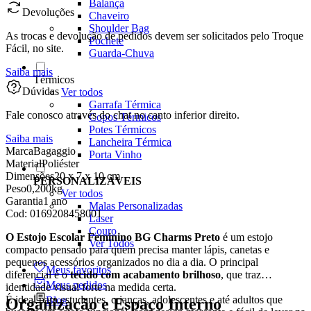
Balança
Devoluções
Chaveiro
Shoulder Bag
As trocas e devolução de pedidos devem ser solicitados pelo Troque
Pochete
Fácil, no site.
Guarda-Chuva
Saiba mais
Térmicos
Dúvidas
Ver todos
Garrafa Térmica
Fale conosco através do chat no canto inferior direito.
Copos Térmicos
Potes Térmicos
Saiba mais
Lancheira Térmica
Marca
Bagaggio
Porta Vinho
Material
Poliéster
Dimensões
20 x 7 x 10 cm
PERSONALIZÁVEIS
Peso
0,200kg
Ver todos
Garantia
1 ano
Malas Personalizadas
Cod:
0169208458001
Laser
Couro
O Estojo Escolar Feminino BG Charms Preto
é um estojo
Ver Todos
compacto pensado para quem precisa manter lápis, canetas e
pequenos acessórios organizados no dia a dia. O principal
Meus favoritos
diferencial é o
tecido com acabamento brilhoso
, que traz
Meus pedidos
identidade visual forte na medida certa.
É ideal para estudantes, crianças, adolescentes e até adultos que
Blog
Organização e Espaço Interno