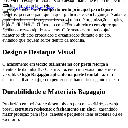
buscam um estojo funcional, com design marcante e fácil de levar na
mochila, bolsa ou lancheira.
O estojo conta com
1 compartimento principal para lápis e
canetas
, pensado para quem quer praticidade sem bagunça. Nada de
0
múltiplos bolsos desnecessários: aqui o foco é organização simples,
rápida e funcional. O modelo conta com
abertura em zíper
que
facilita o acesso rápido aos itens. O formato estruturado ajuda a
manter os objetos protegidos e organizados durante o trajeto,
evitando que fiquem soltos dentro da mochila.
Design e Destaque Visual
O acabamento em
tecido brilhante na cor preta
reforça a
identidade da linha BG Charms, trazendo um visual moderno e
versátil. O
logo Bagaggio aplicado na parte frontal
traz um
charme sutil ao estojo, sem perder o acabamento elegante e clean.
Durabilidade e Materiais Bagaggio
Produzido em poliéster e desenvolvido para o uso diário, o estojo
possui
estrutura resistente e fechamento em zíper
, garantindo
maior proteção para lápis, canetas e pequenos itens escolares ou de
escritório.