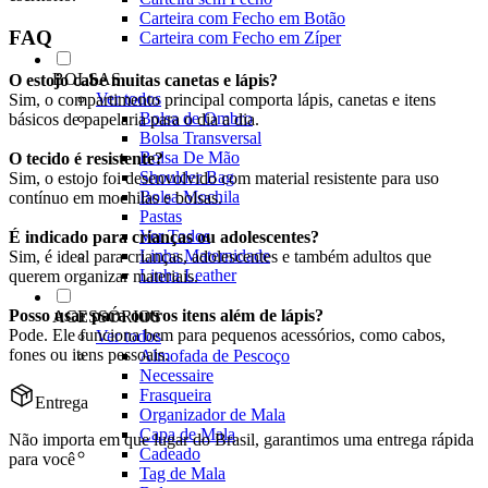
Carteira com Fecho em Botão
FAQ
Carteira com Fecho em Zíper
BOLSAS
O estojo cabe muitas canetas e lápis?
Ver todos
Sim, o compartimento principal comporta lápis, canetas e itens
Bolsa de Ombro
básicos de papelaria para o dia a dia.
Bolsa Transversal
Bolsa De Mão
O tecido é resistente?
Shoulder Bag
Sim, o estojo foi desenvolvido com material resistente para uso
Bolsa Mochila
contínuo em mochilas e bolsas.
Pastas
Ver Todos
É indicado para crianças ou adolescentes?
Linha Maternidade
Sim, é ideal para crianças, adolescentes e também adultos que
Linha Leather
querem organizar materiais.
Posso usar para outros itens além de lápis?
ACESSÓRIOS
Pode. Ele funciona bem para pequenos acessórios, como cabos,
Ver todos
fones ou itens pessoais.
Almofada de Pescoço
Necessaire
Frasqueira
Entrega
Organizador de Mala
Capa de Mala
Não importa em que lugar do Brasil, garantimos uma entrega rápida
Cadeado
para você
Tag de Mala