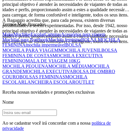
principal objetivo é atender às necessidades de viajantes de todas as
idades e perfis, proporcionando assim a estes a qualidade necessária
para carregar, de forma confortável e inteligente, todos os seus itens.
A Bagaggio acredita que, para cada pessoa, existem diversas
Termos Mais Buscados
possibilidades a serem experimentadas. Por isso, desde 1942, nosso
principal objetivo é atender às necessidades de viajantes de todas as
Malas
Mochilas
Escolar
Carteiras
Acessórios para viagem
idades e perfis, proporcionando assim a estes a qualidade necessária
Mochilas para Notebook
Mochila feminina
BOLSA MOCHILA
para carregar, de forma confortável e inteligente, todos os seus itens.
FEMININA
mochila impermeável
BOLSA
MOCHILA PARA VIAGEM
MOCHILA JUVENIL
BOLSA
FEMININA DE COSTAS
MOCHILA EXECUTIVA
FEMININO
MALA DE VIAGEM 10KG
MOCHILA PEQUENA
MOCHILA MÉDIA
MOCHILA
GRANDE
MOCHILA EXECUTIVA
BOLSA DE OMBRO
COURO
BOLSAS FEMININAS
MOCHILA
ESCOLAR
LANCHEIRA ESCOLAR
OUTLET
Receba nossas novidades e promoções exclusivas
Nome
Ao se cadastrar você irá concordar com a nossa
política de
privacidade