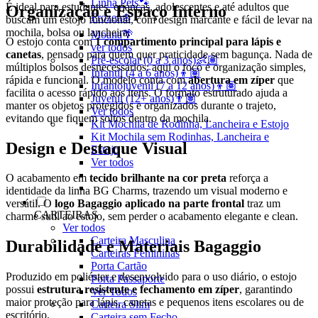
Linha Pets🐾
É ideal para estudantes, crianças, adolescentes e até adultos que
Organização e Espaço Interno
Frozen❄️
buscam um estojo funcional, com design marcante e fácil de levar na
mochila, bolsa ou lancheira.
Moana🌴
O estojo conta com
1 compartimento principal para lápis e
ver todos
canetas
, pensado para quem quer praticidade sem bagunça. Nada de
Pré-escolar (0 a 3 anos)👶🏽
múltiplos bolsos desnecessários: aqui o foco é organização simples,
Infantil (4 a 6 anos)👦🏽
rápida e funcional. O modelo conta com
abertura em zíper
que
Infantojuvenil (7 a 12 anos)👦🏽
facilita o acesso rápido aos itens. O formato estruturado ajuda a
Juvenil (12+ anos)👨🏽
manter os objetos protegidos e organizados durante o trajeto,
Ver todos
evitando que fiquem soltos dentro da mochila.
Kit Mochila de Rodinha, Lancheira e Estojo
Kit Mochila sem Rodinhas, Lancheira e
Design e Destaque Visual
Estojo
Ver todos
O acabamento em
tecido brilhante na cor preta
reforça a
identidade da linha BG Charms, trazendo um visual moderno e
versátil. O
logo Bagaggio aplicado na parte frontal
traz um
CARTEIRAS
charme sutil ao estojo, sem perder o acabamento elegante e clean.
Ver todos
Carteira Masculina
Durabilidade e Materiais Bagaggio
Carteiras Femininas
Porta Cartão
Produzido em poliéster e desenvolvido para o uso diário, o estojo
Porta Passaporte
possui
estrutura resistente e fechamento em zíper
, garantindo
Ver Todos
maior proteção para lápis, canetas e pequenos itens escolares ou de
Carteira Slim
escritório.
Carteira sem Fecho