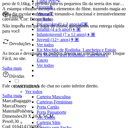
Linha Pets🐾
peso de 0.16kg, é perfeito para os pequenos fãs da sereia dos mares.
Frozen❄️
A estampa vibrante incorpora elementos do filme, trazendo magia ao
dia a dia escolar ou em casa, tornando-o funcional e irresistivelmente
Moana🌴
Entrega
cativante. Cor: Estojo Rosa
ver todos
Pré-escolar (0 a 3 anos)👶🏽
Não importa em que lugar do Brasil, garantimos uma entrega rápida
Infantil (4 a 6 anos)👦🏽
para você
Infantojuvenil (7 a 12 anos)👦🏽
Juvenil (12+ anos)👨🏽
Devoluções
Ver todos
Kit Mochila de Rodinha, Lancheira e Estojo
As trocas e devolução de pedidos devem ser solicitados pelo Troque
Kit Mochila sem Rodinhas, Lancheira e
Fácil, no site.
Estojo
Ver todos
Saiba mais
Dúvidas
Fale conosco através do chat no canto inferior direito.
CARTEIRAS
Ver todos
Saiba mais
Carteira Masculina
Marca
Bagaggio
Carteiras Femininas
Marca
Disney
Porta Cartão
Material
Poliéster
Porta Passaporte
Dimensões
20 X 10 X 5 CM
Ver Todos
Peso
0,30
Carteira Slim
Cod:
0164141560001
Carteira sem Fecho