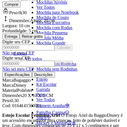
Mochilas Juvenis
Comprar
Ver Todos
Mochila para Notebook
Peso:
0,30
Mochila de Couro
Dimensões:
Altura:
20 cm
Mochila Executiva
Largura:
10 cm
Mochila com Rodas
Profundidade:
5 cm
Mochila Pequena
Entrega
Retirar grátis
Mochila Média
Digite seu CEP
Mochila Grande
Calcular
Não sei meu CEP
Escolar
Digite seu CEP
Ver todos
Mochila com Rodinha
Calcular
Não sei meu CEP
Mochila sem Rodinhas
Lancheira
Especificações
Descrições
Estojo
Marca
Bagaggio
Kit Escolar
Marca
Disney
Garrafa
Material
Poliéster
Potes
Dimensões
20 X 10 X 5 CM
Ver Todos
Peso
0,30
Cod:
0164141560001
Homem Aranha🕸️
Patrulha Canina🐶
Estojo Escolar Feminino Ariel
O Estojo Ariel da BaggioDisney é
Stitch💜
um acessório encantador para crianças, feito de poliéster durável e
Mickey e Minnie🐭🎀
leve. Com dimensões compactas de 25 x 12 x 5 centímetros e um