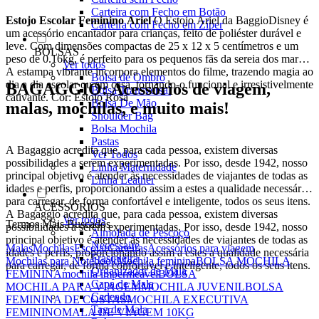
Carteira com Fecho em Botão
Estojo Escolar Feminino Ariel
O Estojo Ariel da BaggioDisney é
Carteira com Fecho em Zíper
um acessório encantador para crianças, feito de poliéster durável e
leve. Com dimensões compactas de 25 x 12 x 5 centímetros e um
BOLSAS
peso de 0.16kg, é perfeito para os pequenos fãs da sereia dos mares.
Ver todos
A estampa vibrante incorpora elementos do filme, trazendo magia ao
Bolsa de Ombro
dia a dia escolar ou em casa, tornando-o funcional e irresistivelmente
BAGAGGIO: Acessórios de viagem,
Bolsa Transversal
cativante. Cor: Estojo Rosa
Bolsa De Mão
malas, mochilas, e muito mais!
Shoulder Bag
Bolsa Mochila
Pastas
A Bagaggio acredita que, para cada pessoa, existem diversas
Ver Todos
possibilidades a serem experimentadas. Por isso, desde 1942, nosso
Linha Maternidade
principal objetivo é atender às necessidades de viajantes de todas as
Linha Leather
idades e perfis, proporcionando assim a estes a qualidade necessária
para carregar, de forma confortável e inteligente, todos os seus itens.
ACESSÓRIOS
A Bagaggio acredita que, para cada pessoa, existem diversas
Ver todos
Termos Mais Buscados
possibilidades a serem experimentadas. Por isso, desde 1942, nosso
Almofada de Pescoço
principal objetivo é atender às necessidades de viajantes de todas as
Necessaire
Malas
Mochilas
Escolar
Carteiras
Acessórios para viagem
idades e perfis, proporcionando assim a estes a qualidade necessária
Frasqueira
Mochilas para Notebook
Mochila feminina
BOLSA MOCHILA
para carregar, de forma confortável e inteligente, todos os seus itens.
Organizador de Mala
FEMININA
mochila impermeável
BOLSA
Capa de Mala
MOCHILA PARA VIAGEM
MOCHILA JUVENIL
BOLSA
Cadeado
FEMININA DE COSTAS
MOCHILA EXECUTIVA
Tag de Mala
FEMININO
MALA DE VIAGEM 10KG