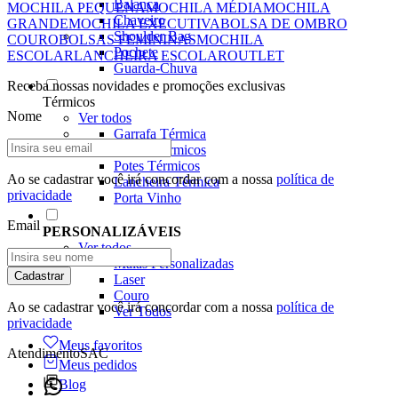
Balança
MOCHILA PEQUENA
MOCHILA MÉDIA
MOCHILA
Chaveiro
GRANDE
MOCHILA EXECUTIVA
BOLSA DE OMBRO
Shoulder Bag
COURO
BOLSAS FEMININAS
MOCHILA
Pochete
ESCOLAR
LANCHEIRA ESCOLAR
OUTLET
Guarda-Chuva
Receba nossas novidades e promoções exclusivas
Térmicos
Nome
Ver todos
Garrafa Térmica
Copos Térmicos
Potes Térmicos
Ao se cadastrar você irá concordar com a nossa
política de
Lancheira Térmica
privacidade
Porta Vinho
Email
PERSONALIZÁVEIS
Ver todos
Malas Personalizadas
Cadastrar
Laser
Couro
Ao se cadastrar você irá concordar com a nossa
política de
Ver Todos
privacidade
Meus favoritos
Atendimento
SAC
Meus pedidos
Blog