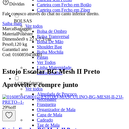
Dúvidas
Carteira com Fecho em Botão
Carteira com Fecho em Zíper
Fale conosco através do chat no canto inferior direito.
BOLSAS
Saiba mais
Ver todos
Marca
Bagaggio
Bolsa de Ombro
Material
Poliéster
Bolsa Transversal
Dimensões
9 x 22 x 7,5 cm
Bolsa De Mão
Peso
0,120 kg
Shoulder Bag
Garantia
1 ano
Bolsa Mochila
Cod:
0160859458001
Pastas
Ver Todos
Linha Maternidade
Estojo Escolar BG Mesh II Preto
Linha Leather
Aproveite e compre junto
ACESSÓRIOS
Ver todos
Almofada de Pescoço
Necessaire
Frasqueira
29
%
off
Organizador de Mala
Capa de Mala
Cadeado
Tag de Mala