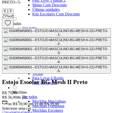
Pais: Leve 3 pague 2
Malas Com Desconto
Últimas unidades
Kits Escolares Com Desconto
25
%
off
malas
Ver todos
Mala de bordo (8 a 10 kg)
Mala Pequena (10 kg)
Mala Média (23 kg)
Mala Grande (32 kg)
Conjunto de Malas
Bolsa de Viagem
ABS
Polipropileno
Policarbonato
Tecido
Para Levar à Bordo
Estojo Escolar BG Mesh II Preto
Para Despachar
Mochilas
R$ 79,90
Ver todos
R$ 56,90
no pix
Mochilas Masculinas
ou
R$ 59,90
em
1x de R$ 59,90
Mochilas Femininas
Selecione uma cor
Mochilas Escolares