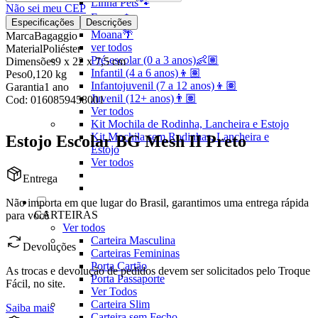
Linha Pets🐾
Não sei meu CEP
Frozen❄️
Especificações
Descrições
Moana🌴
Marca
Bagaggio
ver todos
Material
Poliéster
Pré-escolar (0 a 3 anos)👶🏽
Dimensões
9 x 22 x 7,5 cm
Infantil (4 a 6 anos)👦🏽
Peso
0,120 kg
Infantojuvenil (7 a 12 anos)👦🏽
Garantia
1 ano
Juvenil (12+ anos)👨🏽
Cod:
0160859458001
Ver todos
Kit Mochila de Rodinha, Lancheira e Estojo
Kit Mochila sem Rodinhas, Lancheira e
Estojo Escolar BG Mesh II Preto
Estojo
Ver todos
Entrega
Não importa em que lugar do Brasil, garantimos uma entrega rápida
CARTEIRAS
para você
Ver todos
Carteira Masculina
Devoluções
Carteiras Femininas
Porta Cartão
As trocas e devolução de pedidos devem ser solicitados pelo Troque
Porta Passaporte
Fácil, no site.
Ver Todos
Carteira Slim
Saiba mais
Carteira sem Fecho