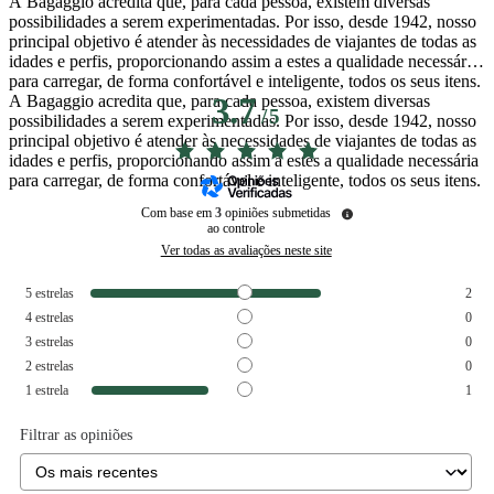
A Bagaggio acredita que, para cada pessoa, existem diversas
possibilidades a serem experimentadas. Por isso, desde 1942, nosso
principal objetivo é atender às necessidades de viajantes de todas as
idades e perfis, proporcionando assim a estes a qualidade necessária
para carregar, de forma confortável e inteligente, todos os seus itens.
A Bagaggio acredita que, para cada pessoa, existem diversas
3.7
/
5
possibilidades a serem experimentadas. Por isso, desde 1942, nosso
principal objetivo é atender às necessidades de viajantes de todas as
idades e perfis, proporcionando assim a estes a qualidade necessária
para carregar, de forma confortável e inteligente, todos os seus itens.
Com base em
3
opiniões submetidas
ao controle
Ver todas as avaliações neste site
5
estrelas
2
4
estrelas
0
3
estrelas
0
2
estrelas
0
1
estrela
1
Filtrar as opiniões