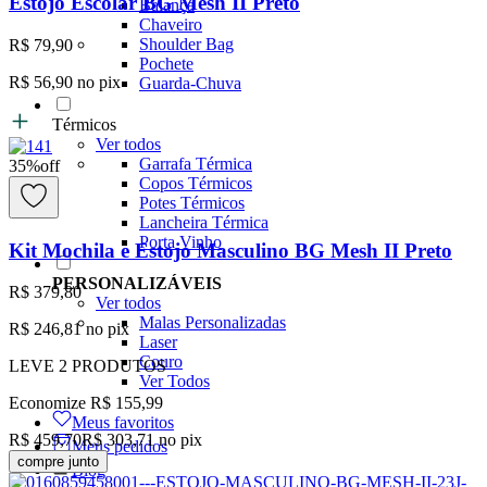
Estojo Escolar BG Mesh II Preto
Balança
Chaveiro
Shoulder Bag
R$ 79,90
Pochete
R$ 56,90
no pix
Guarda-Chuva
Térmicos
Ver todos
Garrafa Térmica
35
%
off
Copos Térmicos
Potes Térmicos
Lancheira Térmica
Porta Vinho
Kit Mochila e Estojo Masculino BG Mesh II Preto
PERSONALIZÁVEIS
R$ 379,80
Ver todos
Malas Personalizadas
R$ 246,81
no pix
Laser
Couro
LEVE
2
PRODUTOS
Ver Todos
Economize
R$ 155,99
Meus favoritos
R$ 459,70
R$ 303,71
no pix
Meus pedidos
compre junto
Blog