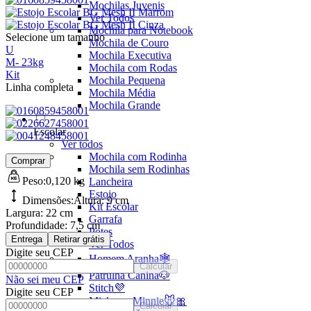
Mochilas Juvenis
Ver Todos
Mochila para Notebook
Selecione um tamanho
Mochila de Couro
U
Mochila Executiva
M
-
23kg
Mochila com Rodas
Kit
Mochila Pequena
Linha completa
Mochila Média
Mochila Grande
Escolar
Ver todos
Mochila com Rodinha
Comprar
Mochila sem Rodinhas
Peso:
0,120 kg
Lancheira
Estojo
Dimensões:
Altura:
9 cm
Kit Escolar
Largura:
22 cm
Garrafa
Profundidade:
7,5 cm
Potes
Entrega
Retirar grátis
Ver Todos
Digite seu CEP
Homem Aranha🕸️
Calcular
Patrulha Canina🐶
Não sei meu CEP
Stitch💜
Digite seu CEP
Mickey e Minnie🐭🎀
Calcular