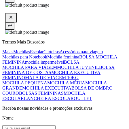
Termos Mais Buscados
Malas
Mochilas
Escolar
Carteiras
Acessórios para viagem
Mochilas para Notebook
Mochila feminina
BOLSA MOCHILA
FEMININA
mochila impermeável
BOLSA
MOCHILA PARA VIAGEM
MOCHILA JUVENIL
BOLSA
FEMININA DE COSTAS
MOCHILA EXECUTIVA
FEMININO
MALA DE VIAGEM 10KG
MOCHILA PEQUENA
MOCHILA MÉDIA
MOCHILA
GRANDE
MOCHILA EXECUTIVA
BOLSA DE OMBRO
COURO
BOLSAS FEMININAS
MOCHILA
ESCOLAR
LANCHEIRA ESCOLAR
OUTLET
Receba nossas novidades e promoções exclusivas
Nome