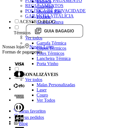
FORMAS DE PAGAMENTO
Balança
REGULAMENTOS
Chaveiro
POLÍTICA DE PRIVACIDADE
Shoulder Bag
GARANTIA VITALÍCIA
Pochete
ACESSE O BLOG
Guarda-Chuva
Térmicos
Ver todos
Garrafa Térmica
Nossas lojas
Nossas Lojas
Copos Térmicos
Formas de pagamento
Potes Térmicos
Lancheira Térmica
Porta Vinho
PERSONALIZÁVEIS
Ver todos
Malas Personalizadas
Laser
Couro
Ver Todos
Meus favoritos
Meus pedidos
Blog