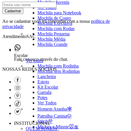
Mochilas Juvenis
Ver Todos
Cadastrar
Mochila para Notebook
Mochila de Couro
Ao se cadastrar você irá concordar com a nossa
política de
Mochila Executiva
privacidade
Mochila com Rodas
Mochila Pequena
Atendimento
SAC
Mochila Média
Mochila Grande
Escolar
Fale conosco através do chat.
Ver todos
Mochila com Rodinha
NOSSAS REDES SOCIAIS
Mochila sem Rodinhas
Lancheira
Estojo
Kit Escolar
Garrafa
Potes
Ver Todos
Homem Aranha🕸️
Patrulha Canina🐶
Stitch💜
INSTITUCIONAL
Mickey e Minnie🐭🎀
QUEM SOMOS