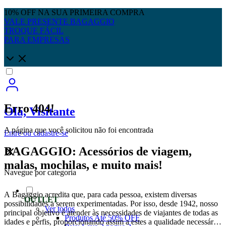
10% OFF NA SUA PRIMEIRA COMPRA
VALE PRESENTE BAGAGGIO
TROQUE FÁCIL
PARA EMPRESAS
Erro 404!
Olá, Visitante
A página que você solicitou não foi encontrada
Entre
ou
cadastre-se
BAGAGGIO: Acessórios de viagem,
malas, mochilas, e muito mais!
Navegue por categoria
A Bagaggio acredita que, para cada pessoa, existem diversas
OUTLET
possibilidades a serem experimentadas. Por isso, desde 1942, nosso
Ver todos
principal objetivo é atender às necessidades de viajantes de todas as
Produtos Até 50% OFF
idades e perfis, proporcionando assim a estes a qualidade necessária