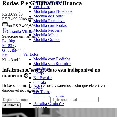
Mochilas Juvenis
Rodas P e G Bahamas Branca
Ver Todos
Mochila para Notebook
R$ 3.699,80
Mochila de Couro
R$ 2.499,80
no pix
Mochila Executiva
Mochila com Rodas
ou
R$ 2.499,80
Mochila Pequena
Garantia Vitalícia *
Mochila Média
Selecione um tamanho
Mochila Grande
P
-
10kg
M
-
23kg
Escolar
G
-
32kg
Ver todos
Kit
Mochila com Rodinha
Kit
-
3 ud
Mochila sem Rodinhas
Lancheira
Infelizmente, este produto está indisponível no
Estojo
momento 😞
Kit Escolar
Garrafa
Deixe seu e-mail abaixo e nós avisaremos assim que ele estiver
Potes
disponível novamente.
Ver Todos
Homem Aranha🕸️
Patrulha Canina🐶
Avise-me
Stitch💜
Mickey e Minnie🐭🎀