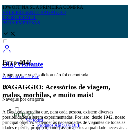
10% OFF NA SUA PRIMEIRA COMPRA
VALE PRESENTE BAGAGGIO
TROQUE FÁCIL
PARA EMPRESAS
Erro 404!
Olá, Visitante
A página que você solicitou não foi encontrada
Entre
ou
cadastre-se
BAGAGGIO: Acessórios de viagem,
malas, mochilas, e muito mais!
Navegue por categoria
A Bagaggio acredita que, para cada pessoa, existem diversas
OUTLET
possibilidades a serem experimentadas. Por isso, desde 1942, nosso
Ver todos
principal objetivo é atender às necessidades de viajantes de todas as
Produtos Até 50% OFF
idades e perfis, proporcionando assim a estes a qualidade necessária