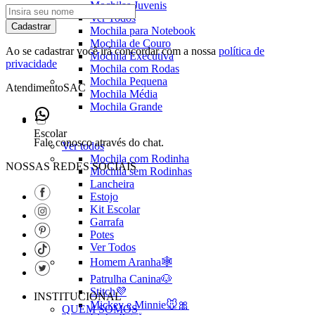
Mochilas Juvenis
Ver Todos
Cadastrar
Mochila para Notebook
Mochila de Couro
Ao se cadastrar você irá concordar com a nossa
política de
Mochila Executiva
privacidade
Mochila com Rodas
Mochila Pequena
Atendimento
SAC
Mochila Média
Mochila Grande
Escolar
Fale conosco através do chat.
Ver todos
Mochila com Rodinha
NOSSAS REDES SOCIAIS
Mochila sem Rodinhas
Lancheira
Estojo
Kit Escolar
Garrafa
Potes
Ver Todos
Homem Aranha🕸️
Patrulha Canina🐶
Stitch💜
INSTITUCIONAL
Mickey e Minnie🐭🎀
QUEM SOMOS