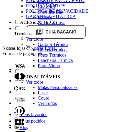
FORMAS DE PAGAMENTO
Balança
REGULAMENTOS
Chaveiro
POLÍTICA DE PRIVACIDADE
Shoulder Bag
GARANTIA VITALÍCIA
Pochete
ACESSE O BLOG
Guarda-Chuva
Térmicos
Ver todos
Garrafa Térmica
Nossas lojas
Nossas Lojas
Copos Térmicos
Formas de pagamento
Potes Térmicos
Lancheira Térmica
Porta Vinho
PERSONALIZÁVEIS
Ver todos
Malas Personalizadas
Laser
Couro
Ver Todos
Meus favoritos
Meus pedidos
Blog