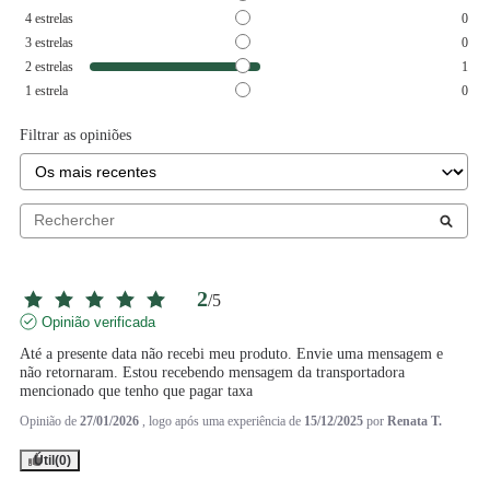
4
estrelas
0
3
estrelas
0
2
estrelas
1
1
estrela
0
Filtrar as opiniões
2
/
5
Opinião verificada
Até a presente data não recebi meu produto. Envie uma mensagem e 
não retornaram. Estou recebendo mensagem da transportadora 
mencionado que tenho que pagar taxa
Opinião de
27/01/2026
, logo após uma experiência de
15/12/2025
por
Renata T.
Útil
(0)