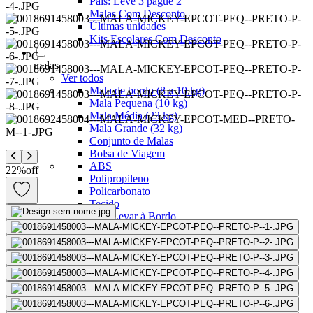
Pais: Leve 3 pague 2
Malas Com Desconto
Últimas unidades
Kits Escolares Com Desconto
malas
Ver todos
Mala de bordo (8 a 10 kg)
Mala Pequena (10 kg)
Mala Média (23 kg)
Mala Grande (32 kg)
Conjunto de Malas
Bolsa de Viagem
ABS
22
%
off
Polipropileno
Policarbonato
Tecido
Para Levar à Bordo
Para Despachar
Mochilas
Ver todos
Mochilas Masculinas
Mochilas Femininas
Mochilas Escolares