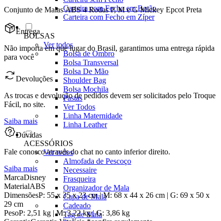
Carteira com Fecho em Botão
Conjunto de Malas ABS 4 Rodas P, M e G Mickey Epcot Preta
Carteira com Fecho em Zíper
Entrega
BOLSAS
Ver todos
Não importa em que lugar do Brasil, garantimos uma entrega rápida
Bolsa de Ombro
para você
Bolsa Transversal
Bolsa De Mão
Devoluções
Shoulder Bag
Bolsa Mochila
As trocas e devolução de pedidos devem ser solicitados pelo Troque
Pastas
Fácil, no site.
Ver Todos
Linha Maternidade
Saiba mais
Linha Leather
Dúvidas
ACESSÓRIOS
Fale conosco através do chat no canto inferior direito.
Ver todos
Almofada de Pescoço
Saiba mais
Necessaire
Marca
Disney
Frasqueira
Material
ABS
Organizador de Mala
Dimensões
P: 55 x 35 x 23 cm | M: 68 x 44 x 26 cm | G: 69 x 50 x
Capa de Mala
29 cm
Cadeado
Peso
P: 2,51 kg | M: 3,22 kg | G: 3,86 kg
Tag de Mala