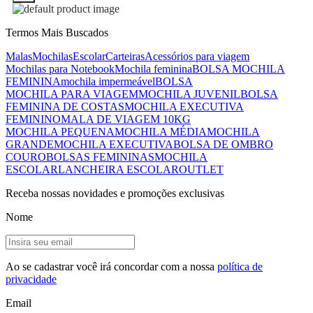
Termos Mais Buscados
Malas
Mochilas
Escolar
Carteiras
Acessórios para viagem
Mochilas para Notebook
Mochila feminina
BOLSA MOCHILA
FEMININA
mochila impermeável
BOLSA
MOCHILA PARA VIAGEM
MOCHILA JUVENIL
BOLSA
FEMININA DE COSTAS
MOCHILA EXECUTIVA
FEMININO
MALA DE VIAGEM 10KG
MOCHILA PEQUENA
MOCHILA MÉDIA
MOCHILA
GRANDE
MOCHILA EXECUTIVA
BOLSA DE OMBRO
COURO
BOLSAS FEMININAS
MOCHILA
ESCOLAR
LANCHEIRA ESCOLAR
OUTLET
Receba nossas novidades e promoções exclusivas
Nome
Ao se cadastrar você irá concordar com a nossa
política de
privacidade
Email