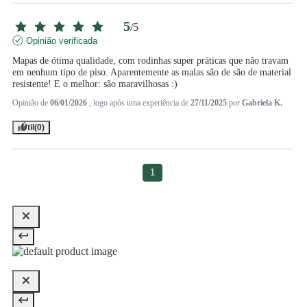
5
/
5
Opinião verificada
Mapas de ótima qualidade, com rodinhas super práticas que não travam 
em nenhum tipo de piso. Aparentemente as malas são de são de material 
resistente! E o melhor: são maravilhosas :)
Opinião de
06/01/2026
, logo após uma experiência de
27/11/2025
por
Gabriela K.
Útil
(0)
1