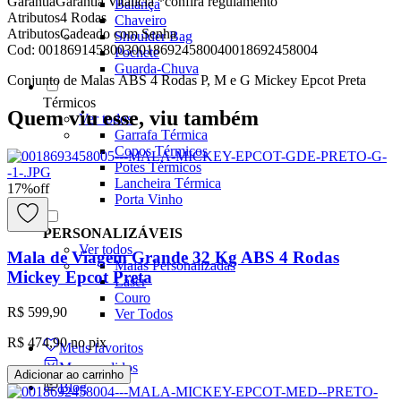
Garantia
Garantia Vitalícia *confira regulamento
Balança
Atributos
4 Rodas
Chaveiro
Atributos
Cadeado com Senha
Shoulder Bag
Cod:
001869145800300186924580040018692458004
Pochete
Guarda-Chuva
Conjunto de Malas ABS 4 Rodas P, M e G Mickey Epcot Preta
Térmicos
Quem viu esse, viu também
Ver todos
Garrafa Térmica
Copos Térmicos
Potes Térmicos
Lancheira Térmica
17
%
off
Porta Vinho
PERSONALIZÁVEIS
Ver todos
Mala de Viagem Grande 32 Kg ABS 4 Rodas
Malas Personalizadas
Mickey Epcot Preta
Laser
Couro
R$ 599,90
Ver Todos
R$ 474,90
no pix
Meus favoritos
Meus pedidos
Adicionar ao carrinho
Blog