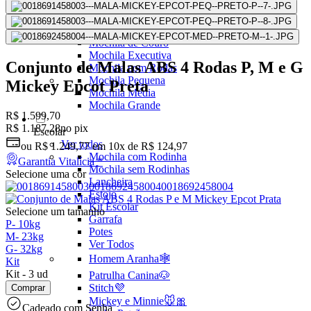
Mochilas Juvenis
Ver Todos
Mochila para Notebook
Mochila de Couro
Mochila Executiva
Conjunto de Malas ABS 4 Rodas P, M e G
Mochila com Rodas
Mochila Pequena
Mickey Epcot Preta
Mochila Média
Mochila Grande
R$ 1.599,70
R$ 1.187,28
no pix
Escolar
Ver todos
ou
R$ 1.249,77
em
10x de R$ 124,97
Mochila com Rodinha
Garantia Vitalícia *
Mochila sem Rodinhas
Selecione uma cor
Lancheira
Estojo
Kit Escolar
Selecione um tamanho
Garrafa
P
-
10kg
Potes
M
-
23kg
Ver Todos
G
-
32kg
Homem Aranha🕸️
Kit
Kit
-
3 ud
Patrulha Canina🐶
Stitch💜
Comprar
Mickey e Minnie🐭🎀
Cadeado com Senha