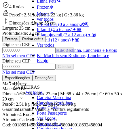
Linha Pets🐾
4 Rodas
Frozen❄️
Moana🌴
Peso:
P: 2,51 kg | M: 3,22 kg | G: 3,86 kg
ver todos
Dimensões:
Altura:
55 cm
Pré-escolar (0 a 3 anos)👶🏽
Largura:
35 cm
Infantil (4 a 6 anos)👦🏽
Profundidade:
23 cm
Infantojuvenil (7 a 12 anos)👦🏽
Entrega
Retirar grátis
Juvenil (12+ anos)👨🏽
Digite seu CEP
Ver todos
Kit Mochila de Rodinha, Lancheira e Estojo
Calcular
Kit Mochila sem Rodinhas, Lancheira e
Não sei meu CEP
Estojo
Digite seu CEP
Ver todos
Calcular
Não sei meu CEP
Especificações
Descrições
Marca
Disney
CARTEIRAS
Material
ABS
Ver todos
Dimensões
P: 55 x 35 x 23 cm | M: 68 x 44 x 26 cm | G: 69 x 50 x
Carteira Masculina
29 cm
Carteiras Femininas
Peso
P: 2,51 kg | M: 3,22 kg | G: 3,86 kg
Porta Cartão
Garantia
Garantia Vitalícia *confira regulamento
Porta Passaporte
Atributos
4 Rodas
Ver Todos
Atributos
Cadeado com Senha
Carteira Slim
Cod:
001869145800300186924580040018692458004
Carteira sem Fecho