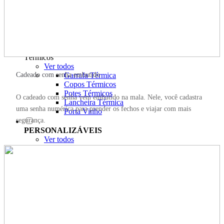
Balança
Chaveiro
Shoulder Bag
Pochete
Guarda-Chuva
Térmicos
Ver todos
Cadeado com senha embutido
Garrafa Térmica
Copos Térmicos
Potes Térmicos
O cadeado com senha vem embutido na mala. Nele, você cadastra
Lancheira Térmica
uma senha numérica para prender os fechos e viajar com mais
Porta Vinho
segurança.
PERSONALIZÁVEIS
Ver todos
Malas Personalizadas
Laser
Couro
Ver Todos
Meus favoritos
Meus pedidos
Blog