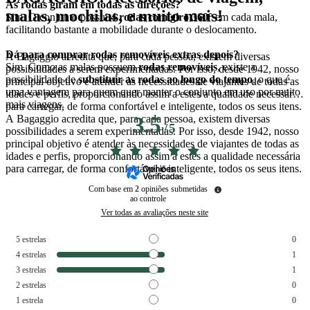
As rodas giram em todas as direções?
malas, mochilas, e muito mais!
Sim. O conjunto possui
4 rodas com giro 360°
em cada mala,
facilitando bastante a mobilidade durante o deslocamento.
Dá para comprar rodas removíveis extras depois?
A Bagaggio acredita que, para cada pessoa, existem diversas
Sim. Como as malas possuem
rodas removíveis
, existe a
possibilidades a serem experimentadas. Por isso, desde 1942, nosso
possibilidade de
substituir as rodas ao longo do tempo
, o que é
principal objetivo é atender às necessidades de viajantes de todas as
uma vantagem para quem quer manter o conjunto em uso por muito
idades e perfis, proporcionando assim a estes a qualidade necessária
mais viagens.
para carregar, de forma confortável e inteligente, todos os seus itens.
A Bagaggio acredita que, para cada pessoa, existem diversas
3.5
/
5
possibilidades a serem experimentadas. Por isso, desde 1942, nosso
principal objetivo é atender às necessidades de viajantes de todas as
idades e perfis, proporcionando assim a estes a qualidade necessária
para carregar, de forma confortável e inteligente, todos os seus itens.
Com base em
2
opiniões submetidas
ao controle
Ver todas as avaliações neste site
5
estrelas
0
4
estrelas
1
3
estrelas
1
2
estrelas
0
1
estrela
0