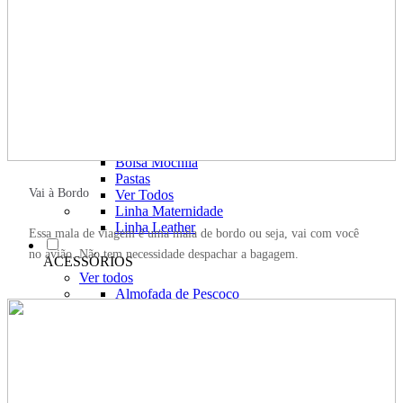
Carteira com Fecho em Botão
Carteira com Fecho em Zíper
BOLSAS
Ver todos
Bolsa de Ombro
Bolsa Transversal
Bolsa De Mão
Shoulder Bag
Bolsa Mochila
Pastas
Vai à Bordo
Ver Todos
Linha Maternidade
Linha Leather
Essa mala de viagem é uma mala de bordo ou seja, vai com você
no avião. Não tem necessidade despachar a bagagem.
ACESSÓRIOS
Ver todos
Almofada de Pescoço
Necessaire
Frasqueira
Organizador de Mala
Capa de Mala
Cadeado
Tag de Mala