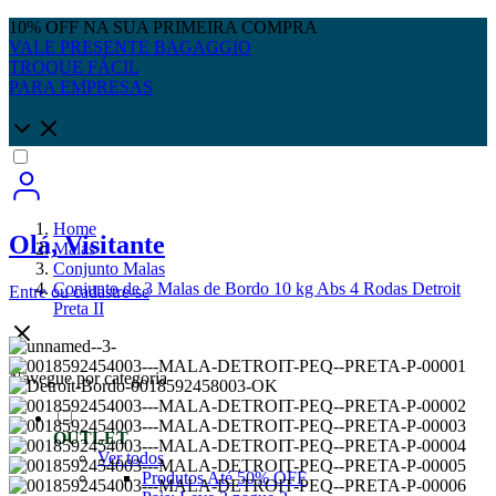
10% OFF NA SUA PRIMEIRA COMPRA
VALE PRESENTE BAGAGGIO
TROQUE FÁCIL
PARA EMPRESAS
Home
Olá, Visitante
Malas
Conjunto Malas
Conjunto de 3 Malas de Bordo 10 kg Abs 4 Rodas Detroit
Entre
ou
cadastre-se
Preta II
Navegue por categoria
OUTLET
Ver todos
Produtos Até 50% OFF