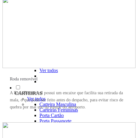
Linha Pets🐾
Frozen❄️
Moana🌴
ver todos
Pré-escolar (0 a 3 anos)👶🏽
Infantil (4 a 6 anos)👦🏽
Infantojuvenil (7 a 12 anos)👦🏽
Juvenil (12+ anos)👨🏽
Ver todos
Kit Mochila de Rodinha, Lancheira e Estojo
Kit Mochila sem Rodinhas, Lancheira e
Estojo
Ver todos
Roda removível
A Roda Removível possui um encaixe que facilita sua retirada da
CARTEIRAS
Ver todos
mala, o que pode ser feito antes do despacho, para evitar risco de
Carteira Masculina
quebra por mal uso da equipe do aeroporto.
Carteiras Femininas
Porta Cartão
Porta Passaporte
Ver Todos
Carteira Slim
Carteira sem Fecho