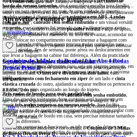
funcionalidade
na hora de viajar. Composto por
três malas de
As
4 rodas com giro 360°
tornam o transporte mais fluido em
bordo do mesmo tamanho
, ele é uma ótima escolha para famílias,
aeroportos, corredores, hotéis e rodoviárias, ajudando a conduzir a
casais ou para quem quer ter mais de uma unidade do mesmo
mala com mais leveza no dia a dia. Isso faz diferença principalmente
modelo sempre à disposição. Com
estrutura em ABS
,
4 rodas
Aproveite e compre junto
em deslocamentos mais corridos, quando mobilidade e conforto
com giro 360°
,
cadeado com senha embutido
e um visual versátil
contam muito.
em
preto
, esse conjunto foi pensado para facilitar viagens curtas
Além disso, o modelo conta com
puxador retrátil
e alça de apoio,
com mais organização e agilidade no embarque.
recursos que ajudam no manuseio na hora de levantar, acomodar no
22
%
off
carro, colocar no compartimento ou movimentar a bagagem com
Esse kit atende muito bem quem procura malas compactas para
mais praticidade. É um conjunto funcional para quem quer otimizar
viagens rápidas, fins de semana, ponte aérea ou deslocamentos em
a rotina de viagem.
que levar a bagagem na cabine faz diferença. Além da praticidade
Conjunto de 3 Malas de Bordo 10 kg Abs 4 Rodas
de ter
três malas iguais
, o conjunto ajuda a manter um padrão
Segurança, organização e visual coordenado
visual e funcional para diferentes usos, seja em viagens pessoais, em
Detroit Preta II
As malas da linha Detroit também se destacam pela organização
família ou até para deixar uma mala sempre pronta para a próxima
interna funcional.
O interior é dividido em dois lados
, com
saída.
compartimento com fechamento em zíper
de um lado e
cinta
R$ 1.099,70
elástica cruzada
do outro, ajudando a separar melhor os pertences e
a manter tudo mais organizado ao longo do trajeto.
R$ 854,72
no pix
Três malas de bordo para mais praticidade
Outro diferencial importante é o
cadeado com senha embutido
,
Uma das grandes vantagens deste conjunto está justamente em
que traz mais segurança para os itens durante a viagem. Já a
reunir
três malas pequenas no mesmo modelo
. Isso facilita
estrutura em
ABS
oferece resistência e leveza, contribuindo para
bastante a rotina de quem viaja acompanhado ou prefere contar com
proteger melhor o conteúdo da bagagem sem comprometer a
19
%
off
mais de uma mala de bordo em casa, sem precisar misturar tamanhos
praticidade de uso.
ou linhas diferentes.
Por serem compactas e funcionais, as três malas são ótimas para
Com acabamento moderno e cor coringa, o
Conjunto de 3 Malas
viagens curtas, escapadas de fim de semana e embarques mais ágeis.
de Bordo Detroit Preta II
é uma excelente opção para quem quer