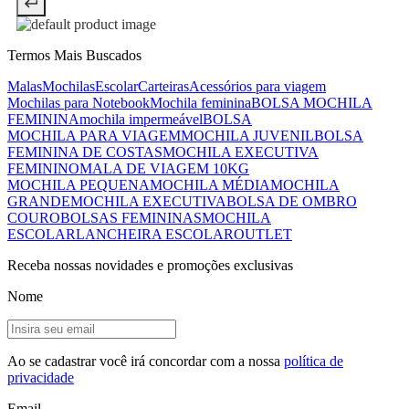
Termos Mais Buscados
Malas
Mochilas
Escolar
Carteiras
Acessórios para viagem
Mochilas para Notebook
Mochila feminina
BOLSA MOCHILA
FEMININA
mochila impermeável
BOLSA
MOCHILA PARA VIAGEM
MOCHILA JUVENIL
BOLSA
FEMININA DE COSTAS
MOCHILA EXECUTIVA
FEMININO
MALA DE VIAGEM 10KG
MOCHILA PEQUENA
MOCHILA MÉDIA
MOCHILA
GRANDE
MOCHILA EXECUTIVA
BOLSA DE OMBRO
COURO
BOLSAS FEMININAS
MOCHILA
ESCOLAR
LANCHEIRA ESCOLAR
OUTLET
Receba nossas novidades e promoções exclusivas
Nome
Ao se cadastrar você irá concordar com a nossa
política de
privacidade
Email