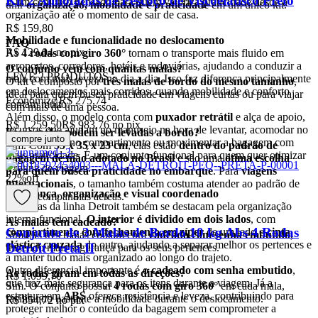
Kit 2 Almofadas de Pescoço de Viscoelátisco Preto
É um conjunto pensado para quem valoriza praticidade desde a
unir
organização, mobilidade e praticidade
em um único kit.
organização até o momento de sair de casa.
R$ 159,80
Mobilidade e funcionalidade no deslocamento
FAQ
R$ 129,04
no pix
As
4 rodas com giro 360°
tornam o transporte mais fluido em
aeroportos, corredores, hotéis e rodoviárias, ajudando a conduzir a
O conjunto vem com quantas malas?
LEVE
2
PRODUTOS
mala com mais leveza no dia a dia. Isso faz diferença principalmente
O kit é composto por
três malas de bordo do mesmo tamanho
,
em deslocamentos mais corridos, quando mobilidade e conforto
ideal para quem busca praticidade em viagens curtas ou para viajar
Economize
R$ 275,74
contam muito.
com mais de uma pessoa.
Além disso, o modelo conta com
puxador retrátil
e alça de apoio,
R$ 1.259,50
R$ 983,76
no pix
recursos que ajudam no manuseio na hora de levantar, acomodar no
Essas malas podem ser levadas a bordo?
compre junto
carro, colocar no compartimento ou movimentar a bagagem com
Sim. Com
55 x 35 x 23 cm
, elas estão
dentro do padrão de
mais praticidade. É um conjunto funcional para quem quer otimizar
bagagem de mão adotado no Brasil
e são uma
ótima escolha
a rotina de viagem.
para quem busca praticidade no embarque
. Para
viagens
22
%
off
internacionais
, o tamanho também costuma atender ao padrão de
Segurança, organização e visual coordenado
muitas companhias aéreas.
As malas da linha Detroit também se destacam pela organização
interna funcional.
O interior é dividido em dois lados
, com
As malas têm cadeado?
Conjunto de 3 Malas de Bordo 10 kg Abs 4 Rodas
compartimento com fechamento em zíper
de um lado e
cinta
Sim. As três malas contam com
cadeado com senha embutido
,
elástica cruzada
do outro, ajudando a separar melhor os pertences e
Detroit Preta II
trazendo mais segurança para os seus pertences.
a manter tudo mais organizado ao longo do trajeto.
Outro diferencial importante é o
cadeado com senha embutido
,
As rodas giram em todas as direções?
R$ 1.099,70
que traz mais segurança para os itens durante a viagem. Já a
Sim. O conjunto possui
4 rodas com giro 360°
em cada mala,
estrutura em
ABS
oferece resistência e leveza, contribuindo para
facilitando bastante a mobilidade durante o deslocamento.
R$ 854,72
no pix
proteger melhor o conteúdo da bagagem sem comprometer a