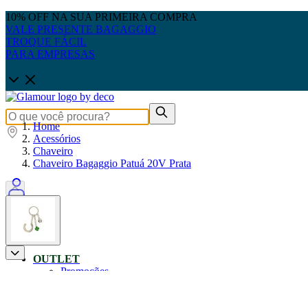
10% OFF NA SUA PRIMEIRA COMPRA
VALE PRESENTE BAGAGGIO
TROQUE FÁCIL
PARA EMPRESAS
Home
Acessórios
Chaveiro
Chaveiro Bagaggio Patuá 20V Prata
0
OUTLET
Promoções
Produtos Até 50% OFF
Pais: Leve 3 pague 2