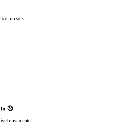
cil, no site.
nto 😞
nível novamente.