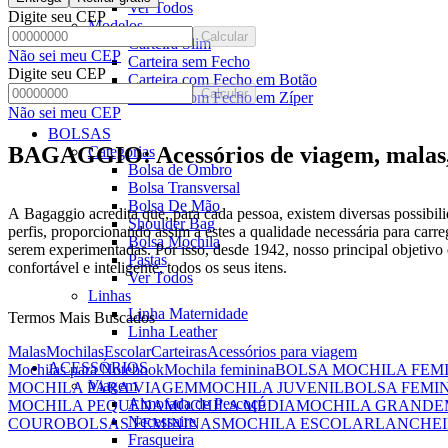
Ver Todos
Digite seu CEP
Modelos
Calcular
Carteira Slim
Não sei meu CEP
Carteira sem Fecho
Digite seu CEP
Carteira com Fecho em Botão
Calcular
Carteira com Fecho em Zíper
Não sei meu CEP
BOLSAS
BAGAGGIO: Acessórios de viagem, malas, 
Categorias
Bolsa de Ombro
Bolsa Transversal
Bolsa De Mão
A Bagaggio acredita que, para cada pessoa, existem diversas possibili
Shoulder Bag
perfis, proporcionando assim a estes a qualidade necessária para carre
Bolsa Mochila
serem experimentadas. Por isso, desde 1942, nosso principal objetivo é
Pastas
confortável e inteligente, todos os seus itens.
Ver Todos
Linhas
Linha Maternidade
Termos Mais Buscados
Linha Leather
Malas
Mochilas
Escolar
Carteiras
Acessórios para viagem
ACESSÓRIOS
Mochilas para Notebook
Mochila feminina
BOLSA MOCHILA FEM
Viagem
MOCHILA PARA VIAGEM
MOCHILA JUVENIL
BOLSA FEMI
Almofada de Pescoço
MOCHILA PEQUENA
MOCHILA MÉDIA
MOCHILA GRANDE
Necessaire
COURO
BOLSAS FEMININAS
MOCHILA ESCOLAR
LANCHEI
Frasqueira