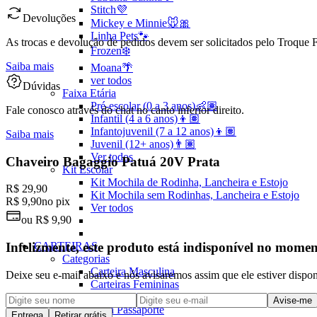
Stitch💜
Devoluções
Mickey e Minnie🐭🎀
Linha Pets🐾
As trocas e devolução de pedidos devem ser solicitados pelo Troque Fá
Frozen❄️
Saiba mais
Moana🌴
ver todos
Dúvidas
Faixa Etária
Pré-escolar (0 a 3 anos)👶🏽
Fale conosco através do chat no canto inferior direito.
Infantil (4 a 6 anos)👦🏽
Infantojuvenil (7 a 12 anos)👦🏽
Saiba mais
Juvenil (12+ anos)👨🏽
Ver todos
Chaveiro Bagaggio Patuá 20V Prata
Kit Escolar
Kit Mochila de Rodinha, Lancheira e Estojo
R$ 29,90
Kit Mochila sem Rodinhas, Lancheira e Estojo
R$ 9,90
no pix
Ver todos
ou
R$ 9,90
CARTEIRAS
Infelizmente, este produto está indisponível no mome
Categorias
Carteira Masculina
Deixe seu e-mail abaixo e nós avisaremos assim que ele estiver dispo
Carteiras Femininas
Porta Cartão
Avise-me
Porta Passaporte
Entrega
Retirar grátis