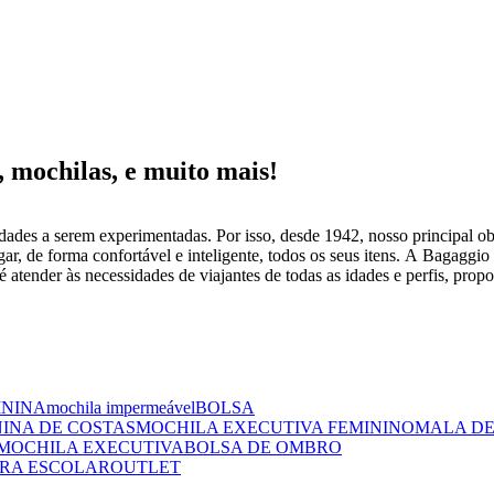
mochilas, e muito mais!
dades a serem experimentadas. Por isso, desde 1942, nosso principal obj
gar, de forma confortável e inteligente, todos os seus itens. A Bagaggio
 atender às necessidades de viajantes de todas as idades e perfis, prop
ININA
mochila impermeável
BOLSA
NINA DE COSTAS
MOCHILA EXECUTIVA FEMININO
MALA DE
MOCHILA EXECUTIVA
BOLSA DE OMBRO
RA ESCOLAR
OUTLET