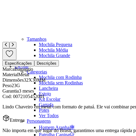
Mochilas Juvenis
Ver Todos
Modelos
Mochila para Notebook
Mochila de Couro
Mochila Executiva
Mochila com Rodas
Tamanhos
Mochila Pequena
Mochila Média
Mochila Grande
Especificações
Descrições
Escolar
Marca
Bagaggio
Categorias
Material
Metal
Mochila com Rodinha
Dimensões
32X30MM
Mochila sem Rodinhas
Peso
23G
Lancheira
Garantia
3 meses
Estojo
Cod:
0072105452001
Kit Escolar
Garrafa
Lindo Chaveiro em metal com formato de patuá. Ele vai combinar perf
Potes
Ver Todos
Entrega
Personagens
Homem Aranha🕸️
Não importa em que lugar do Brasil, garantimos uma entrega rápida p
Patrulha Canina🐶