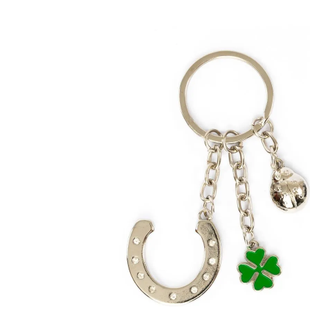
Malas Com Desconto
Últimas unidades
Kits Escolares Com Desconto
malas
Tamanhos
Mala de bordo (8 a 10 kg)
Mala Pequena (10 kg)
Mala Média (23 kg)
Mala Grande (32 kg)
Conjunto de Malas
Bolsa de Viagem
Materiais
ABS
Polipropileno
Policarbonato
Tecido
Finalidade
Para Levar à Bordo
Para Despachar
Mochilas
Categorias
Mochilas Masculinas
Mochilas Femininas
Mochilas Escolares