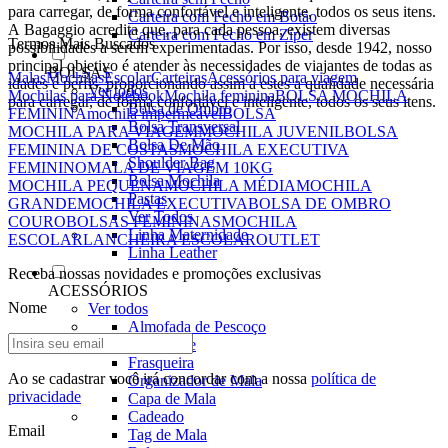
para carregar, de forma confortável e inteligente, todos os seus itens.
Carteira com Fecho em Botão
A Bagaggio acredita que, para cada pessoa, existem diversas
Carteira com Fecho em Zíper
Termos Mais Buscados
possibilidades a serem experimentadas. Por isso, desde 1942, nosso
principal objetivo é atender às necessidades de viajantes de todas as
BOLSAS
Malas
Mochilas
Escolar
Carteiras
Acessórios para viagem
idades e perfis, proporcionando assim a estes a qualidade necessária
Ver todos
Mochilas para Notebook
Mochila feminina
BOLSA MOCHILA
para carregar, de forma confortável e inteligente, todos os seus itens.
Bolsa de Ombro
FEMININA
mochila impermeável
BOLSA
Bolsa Transversal
MOCHILA PARA VIAGEM
MOCHILA JUVENIL
BOLSA
Bolsa De Mão
FEMININA DE COSTAS
MOCHILA EXECUTIVA
Shoulder Bag
FEMININO
MALA DE VIAGEM 10KG
Bolsa Mochila
MOCHILA PEQUENA
MOCHILA MÉDIA
MOCHILA
Pastas
GRANDE
MOCHILA EXECUTIVA
BOLSA DE OMBRO
Ver Todos
COURO
BOLSAS FEMININAS
MOCHILA
Linha Maternidade
ESCOLAR
LANCHEIRA ESCOLAR
OUTLET
Linha Leather
Receba nossas novidades e promoções exclusivas
ACESSÓRIOS
Nome
Ver todos
Almofada de Pescoço
Necessaire
Frasqueira
Ao se cadastrar você irá concordar com a nossa
política de
Organizador de Mala
privacidade
Capa de Mala
Cadeado
Email
Tag de Mala