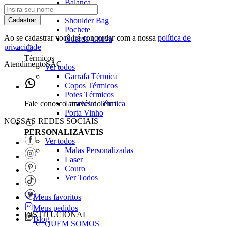
Balança
Chaveiro
Shoulder Bag
Cadastrar
Pochete
Ao se cadastrar você irá concordar com a nossa
política de
Guarda-Chuva
privacidade
Térmicos
Atendimento
SAC
Ver todos
Garrafa Térmica
Copos Térmicos
Potes Térmicos
Lancheira Térmica
Fale conosco através do chat.
Porta Vinho
NOSSAS REDES SOCIAIS
PERSONALIZÁVEIS
Ver todos
Malas Personalizadas
Laser
Couro
Ver Todos
Meus favoritos
Meus pedidos
INSTITUCIONAL
Blog
QUEM SOMOS