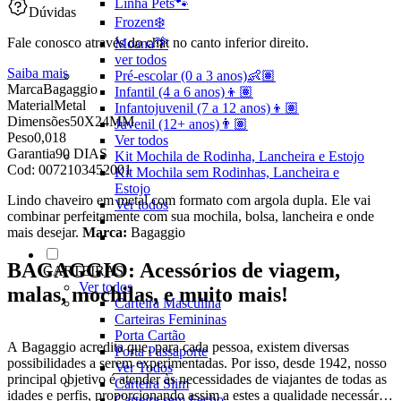
Linha Pets🐾
Dúvidas
Frozen❄️
Fale conosco através do chat no canto inferior direito.
Moana🌴
ver todos
Saiba mais
Pré-escolar (0 a 3 anos)👶🏽
Marca
Bagaggio
Infantil (4 a 6 anos)👦🏽
Material
Metal
Infantojuvenil (7 a 12 anos)👦🏽
Dimensões
50X24MM
Juvenil (12+ anos)👨🏽
Peso
0,018
Ver todos
Garantia
90 DIAS
Kit Mochila de Rodinha, Lancheira e Estojo
Cod:
0072103452001
Kit Mochila sem Rodinhas, Lancheira e
Estojo
Lindo chaveiro em metal com formato com argola dupla. Ele vai
Ver todos
combinar perfeitamente com sua mochila, bolsa, lancheira e onde
mais desejar.
Marca:
Bagaggio
BAGAGGIO: Acessórios de viagem,
CARTEIRAS
Ver todos
malas, mochilas, e muito mais!
Carteira Masculina
Carteiras Femininas
Porta Cartão
A Bagaggio acredita que, para cada pessoa, existem diversas
Porta Passaporte
possibilidades a serem experimentadas. Por isso, desde 1942, nosso
Ver Todos
principal objetivo é atender às necessidades de viajantes de todas as
Carteira Slim
idades e perfis, proporcionando assim a estes a qualidade necessária
Carteira sem Fecho