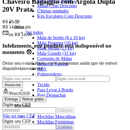
Chaveiro Bagaggio com Argola Dupla
Pais: Leve 3 pague 2
Malas Com Desconto
20V Prata
Últimas unidades
Kits Escolares Com Desconto
R$ 29,90
R$ 14,90
no pix
malas
Ver todos
ou
R$ 14,90
Mala de bordo (8 a 10 kg)
Mala Pequena (10 kg)
Infelizmente, este produto está indisponível no
Mala Média (23 kg)
momento 😞
Mala Grande (32 kg)
Conjunto de Malas
Deixe seu e-mail abaixo e nós avisaremos assim que ele estiver
Bolsa de Viagem
disponível novamente.
ABS
Polipropileno
Policarbonato
Tecido
Avise-me
Para Levar à Bordo
Peso:
0,018
Para Despachar
Entrega
Retirar grátis
Digite seu CEP
Mochilas
Calcular
Ver todos
Não sei meu CEP
Mochilas Masculinas
Digite seu CEP
Mochilas Femininas
Mochilas Escolares
Calcular