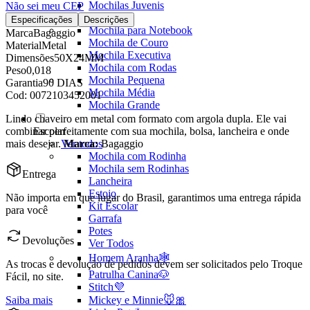
Mochilas Juvenis
Não sei meu CEP
Ver Todos
Especificações
Descrições
Mochila para Notebook
Marca
Bagaggio
Mochila de Couro
Material
Metal
Mochila Executiva
Dimensões
50X24MM
Mochila com Rodas
Peso
0,018
Mochila Pequena
Garantia
90 DIAS
Mochila Média
Cod:
0072103452001
Mochila Grande
Lindo chaveiro em metal com formato com argola dupla. Ele vai
Escolar
combinar perfeitamente com sua mochila, bolsa, lancheira e onde
Ver todos
mais desejar.
Marca:
Bagaggio
Mochila com Rodinha
Mochila sem Rodinhas
Entrega
Lancheira
Estojo
Não importa em que lugar do Brasil, garantimos uma entrega rápida
Kit Escolar
para você
Garrafa
Potes
Devoluções
Ver Todos
Homem Aranha🕸️
As trocas e devolução de pedidos devem ser solicitados pelo Troque
Patrulha Canina🐶
Fácil, no site.
Stitch💜
Mickey e Minnie🐭🎀
Saiba mais