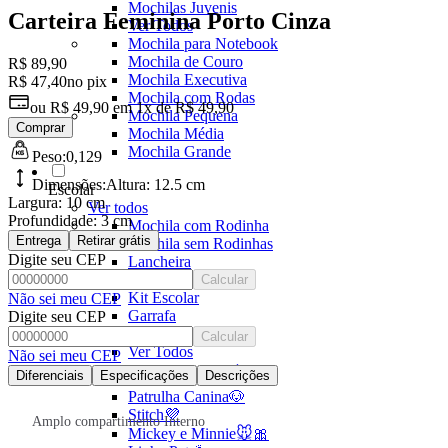
Mochilas Juvenis
Carteira Feminina Porto Cinza
Ver Todos
Mochila para Notebook
Mochila de Couro
R$ 89,90
Mochila Executiva
R$ 47,40
no pix
Mochila com Rodas
ou
R$ 49,90
em
1x de R$ 49,90
Mochila Pequena
Comprar
Mochila Média
Mochila Grande
Peso:
0,129
Dimensões:
Altura:
12.5 cm
Escolar
Largura:
10 cm
Ver todos
Profundidade:
3 cm
Mochila com Rodinha
Entrega
Retirar grátis
Mochila sem Rodinhas
Digite seu CEP
Lancheira
Estojo
Calcular
Kit Escolar
Não sei meu CEP
Garrafa
Digite seu CEP
Potes
Calcular
Ver Todos
Não sei meu CEP
Homem Aranha🕸️
Diferenciais
Especificações
Descrições
Patrulha Canina🐶
Stitch💜
Amplo compartimento Interno
Mickey e Minnie🐭🎀