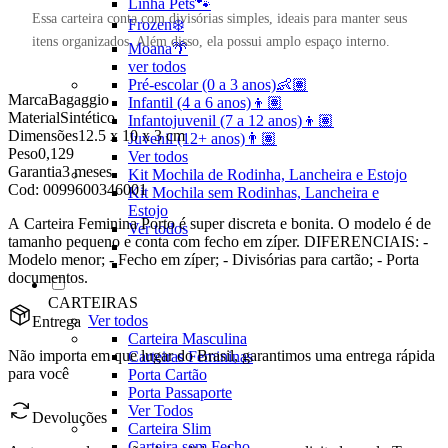
Linha Pets🐾
Essa carteira conta com divisórias simples, ideais para manter seus
Frozen❄️
itens organizados. Além disso, ela possui amplo espaço interno.
Moana🌴
ver todos
Pré-escolar (0 a 3 anos)👶🏽
Marca
Bagaggio
Infantil (4 a 6 anos)👦🏽
Material
Sintético
Infantojuvenil (7 a 12 anos)👦🏽
Dimensões
12.5 x 10 x 3 cm
Juvenil (12+ anos)👨🏽
Peso
0,129
Ver todos
Garantia
3 meses
Kit Mochila de Rodinha, Lancheira e Estojo
Cod:
0099600346001
Kit Mochila sem Rodinhas, Lancheira e
Estojo
A Carteira Feminina Porto é super discreta e bonita. O modelo é de
Ver todos
tamanho pequeno e conta com fecho em zíper. DIFERENCIAIS: -
Modelo menor; - Fecho em zíper; - Divisórias para cartão; - Porta
documentos.
CARTEIRAS
Ver todos
Entrega
Carteira Masculina
Não importa em que lugar do Brasil, garantimos uma entrega rápida
Carteiras Femininas
para você
Porta Cartão
Porta Passaporte
Ver Todos
Devoluções
Carteira Slim
Carteira sem Fecho