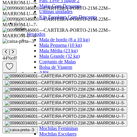
Pais: Leve 3 pague 2
Malas Com Desconto
Últimas unidades
Kits Escolares Com Desconto
malas
Ver todos
Mala de bordo (8 a 10 kg)
Mala Pequena (10 kg)
Mala Média (23 kg)
Mala Grande (32 kg)
44
%
off
Conjunto de Malas
Bolsa de Viagem
ABS
Polipropileno
Policarbonato
Tecido
Para Levar à Bordo
Para Despachar
Mochilas
Ver todos
Mochilas Masculinas
Mochilas Femininas
Mochilas Escolares