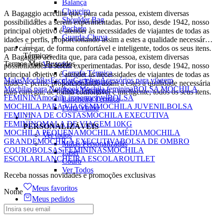
Balança
Chaveiro
A Bagaggio acredita que, para cada pessoa, existem diversas
Shoulder Bag
possibilidades a serem experimentadas. Por isso, desde 1942, nosso
Pochete
principal objetivo é atender às necessidades de viajantes de todas as
Guarda-Chuva
idades e perfis, proporcionando assim a estes a qualidade necessária
para carregar, de forma confortável e inteligente, todos os seus itens.
Térmicos
A Bagaggio acredita que, para cada pessoa, existem diversas
Termos Mais Buscados
Ver todos
possibilidades a serem experimentadas. Por isso, desde 1942, nosso
Garrafa Térmica
principal objetivo é atender às necessidades de viajantes de todas as
Malas
Mochilas
Escolar
Carteiras
Acessórios para viagem
Copos Térmicos
idades e perfis, proporcionando assim a estes a qualidade necessária
Mochilas para Notebook
Mochila feminina
BOLSA MOCHILA
Potes Térmicos
para carregar, de forma confortável e inteligente, todos os seus itens.
FEMININA
mochila impermeável
BOLSA
Lancheira Térmica
MOCHILA PARA VIAGEM
MOCHILA JUVENIL
BOLSA
Porta Vinho
FEMININA DE COSTAS
MOCHILA EXECUTIVA
FEMININO
MALA DE VIAGEM 10KG
PERSONALIZÁVEIS
MOCHILA PEQUENA
MOCHILA MÉDIA
MOCHILA
Ver todos
GRANDE
MOCHILA EXECUTIVA
BOLSA DE OMBRO
Malas Personalizadas
COURO
BOLSAS FEMININAS
MOCHILA
Laser
ESCOLAR
LANCHEIRA ESCOLAR
OUTLET
Couro
Ver Todos
Receba nossas novidades e promoções exclusivas
Meus favoritos
Nome
Meus pedidos
Blog