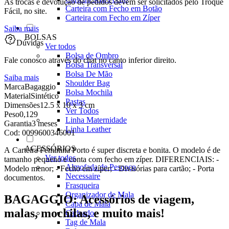
As trocas e devolução de pedidos devem ser solicitados pelo Troque
Carteira com Fecho em Botão
Fácil, no site.
Carteira com Fecho em Zíper
Saiba mais
BOLSAS
Dúvidas
Ver todos
Bolsa de Ombro
Fale conosco através do chat no canto inferior direito.
Bolsa Transversal
Bolsa De Mão
Saiba mais
Shoulder Bag
Marca
Bagaggio
Bolsa Mochila
Material
Sintético
Pastas
Dimensões
12.5 x 10 x 3 cm
Ver Todos
Peso
0,129
Linha Maternidade
Garantia
3 meses
Linha Leather
Cod:
0099600346001
ACESSÓRIOS
A Carteira Feminina Porto é super discreta e bonita. O modelo é de
Ver todos
tamanho pequeno e conta com fecho em zíper. DIFERENCIAIS: -
Almofada de Pescoço
Modelo menor; - Fecho em zíper; - Divisórias para cartão; - Porta
Necessaire
documentos.
Frasqueira
Organizador de Mala
BAGAGGIO: Acessórios de viagem,
Capa de Mala
malas, mochilas, e muito mais!
Cadeado
Tag de Mala