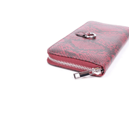
Ver Todos
Modelos
Carteira Slim
Carteira sem Fecho
Carteira com Fecho em Botão
Carteira com Fecho em Zíper
BOLSAS
Categorias
Bolsa de Ombro
Bolsa Transversal
Bolsa De Mão
Shoulder Bag
Bolsa Mochila
Pastas
Ver Todos
Linhas
Linha Maternidade
Linha Leather
ACESSÓRIOS
Viagem
Almofada de Pescoço
Necessaire
Frasqueira