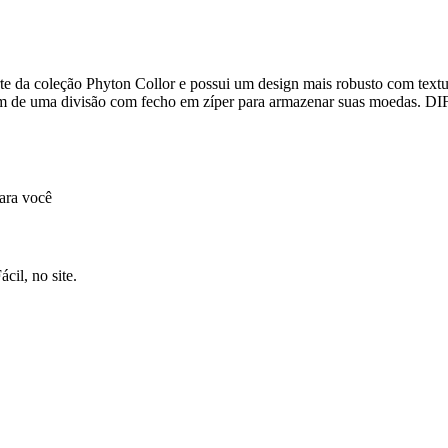
 coleção Phyton Collor e possui um design mais robusto com texturas modernas 
íper para armazenar suas moedas. DIFERENCIAIS: - Estampa da coleção Phyton Collor; - Design robusto;
ara você
cil, no site.