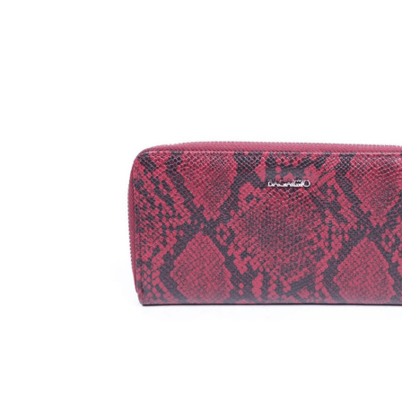
Malas Com Desconto
Últimas unidades
Kits Escolares Com Desconto
malas
Tamanhos
Mala de bordo (8 a 10 kg)
Mala Pequena (10 kg)
Mala Média (23 kg)
Mala Grande (32 kg)
Conjunto de Malas
Bolsa de Viagem
Materiais
ABS
Polipropileno
Policarbonato
Tecido
Finalidade
Para Levar à Bordo
Para Despachar
Mochilas
Categorias
Mochilas Masculinas
Mochilas Femininas
Mochilas Escolares