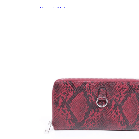
Organizador de Mala
Capa de Mala
Cadeado
Tag de Mala
Balança
Chaveiro
Dia a Dia
Shoulder Bag
Pochete
Guarda-Chuva
Térmicos
Categorias
Garrafa Térmica
Copos Térmicos
Potes Térmicos
Lancheira Térmica
Porta Vinho
PERSONALIZÁVEIS
Categorias
Malas Personalizadas
Laser
Couro
Ver Todos