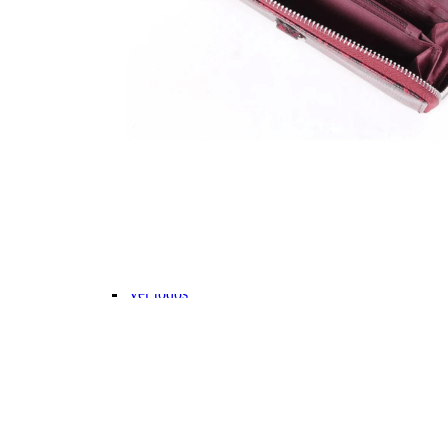
Stitch💜
Mickey e Minnie🐭🎀
Linha Pets🐾
Frozen❄️
Moana🌴
ver todos
Faixa Etária
Pré-escolar (0 a 3 anos)👶🏽
Infantil (4 a 6 anos)👦🏽
Infantojuvenil (7 a 12 anos)👦🏽
Juvenil (12+ anos)👨🏽
Ver todos
Kit Escolar
Kit Mochila de Rodinha, Lancheira e Estojo
Kit Mochila sem Rodinhas, Lancheira e Estojo
Ver todos
CARTEIRAS
Categorias
Carteira Masculina
Carteiras Femininas
Porta Cartão
Porta Passaporte