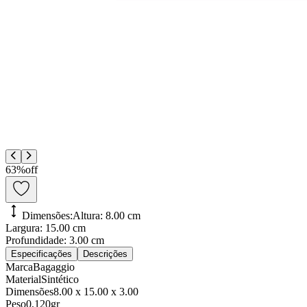
63
%
off
Dimensões:
Altura:
8.00 cm
Largura:
15.00 cm
Profundidade:
3.00 cm
Especificações
Descrições
Marca
Bagaggio
Material
Sintético
Dimensões
8.00 x 15.00 x 3.00
Peso
0,120gr