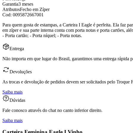
Garantia
3 meses
Atributos
Fecho em Zíper
Cod:
0095872667001
Para quem gosta de estampas, a Carteira I Eagle é perfeita. Ela faz parte da
em zíper e sua parte interna conta com porta notas e porta cartões, além de uma divisão com fecho em z
- Porta cartão; - Porta níquel; - Porta notas.
Entrega
Não importa em que lugar do Brasil, garantimos uma entrega rápida p
Devoluções
As trocas e devolução de pedidos devem ser solicitados pelo Troque Fá
Saiba mais
Dúvidas
Fale conosco através do chat no canto inferior direito.
Saiba mais
Carteira Feminina Eagle I Vinho