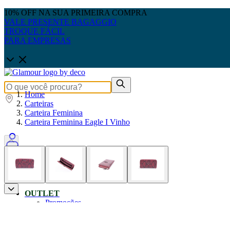
10% OFF NA SUA PRIMEIRA COMPRA
VALE PRESENTE BAGAGGIO
TROQUE FÁCIL
PARA EMPRESAS
Home
Carteiras
Carteira Feminina
Carteira Feminina Eagle I Vinho
0
OUTLET
Promoções
Produtos Até 50% OFF
Pais: Leve 3 pague 2