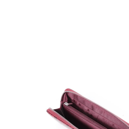
Mochilas Juvenis
Ver Todos
Modelos
Mochila para Notebook
Mochila de Couro
Mochila Executiva
Mochila com Rodas
Tamanhos
Mochila Pequena
Mochila Média
Mochila Grande
Escolar
Categorias
Mochila com Rodinha
Mochila sem Rodinhas
Lancheira
Estojo
Kit Escolar
Garrafa
Potes
Ver Todos
Personagens
Homem Aranha🕸️
Patrulha Canina🐶