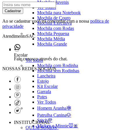
Mochilas Juvenis
Ver Todos
Cadastrar
Mochila para Notebook
Mochila de Couro
Ao se cadastrar você irá concordar com a nossa
política de
Mochila Executiva
privacidade
Mochila com Rodas
Mochila Pequena
Atendimento
SAC
Mochila Média
Mochila Grande
Escolar
Fale conosco através do chat.
Ver todos
Mochila com Rodinha
NOSSAS REDES SOCIAIS
Mochila sem Rodinhas
Lancheira
Estojo
Kit Escolar
Garrafa
Potes
Ver Todos
Homem Aranha🕸️
Patrulha Canina🐶
Stitch💜
INSTITUCIONAL
Mickey e Minnie🐭🎀
QUEM SOMOS