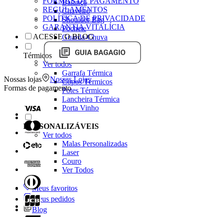
FORMAS DE PAGAMENTO
Balança
REGULAMENTOS
Chaveiro
POLÍTICA DE PRIVACIDADE
Shoulder Bag
GARANTIA VITALÍCIA
Pochete
ACESSE O BLOG
Guarda-Chuva
Térmicos
Ver todos
Garrafa Térmica
Nossas lojas
Nossas Lojas
Copos Térmicos
Formas de pagamento
Potes Térmicos
Lancheira Térmica
Porta Vinho
PERSONALIZÁVEIS
Ver todos
Malas Personalizadas
Laser
Couro
Ver Todos
Meus favoritos
Meus pedidos
Blog