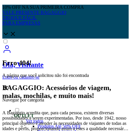
10% OFF NA SUA PRIMEIRA COMPRA
VALE PRESENTE BAGAGGIO
TROQUE FÁCIL
PARA EMPRESAS
Erro 404!
Olá, Visitante
A página que você solicitou não foi encontrada
Entre
ou
cadastre-se
BAGAGGIO: Acessórios de viagem,
malas, mochilas, e muito mais!
Navegue por categoria
A Bagaggio acredita que, para cada pessoa, existem diversas
OUTLET
possibilidades a serem experimentadas. Por isso, desde 1942, nosso
Ver todos
principal objetivo é atender às necessidades de viajantes de todas as
Produtos Até 50% OFF
idades e perfis, proporcionando assim a estes a qualidade necessária