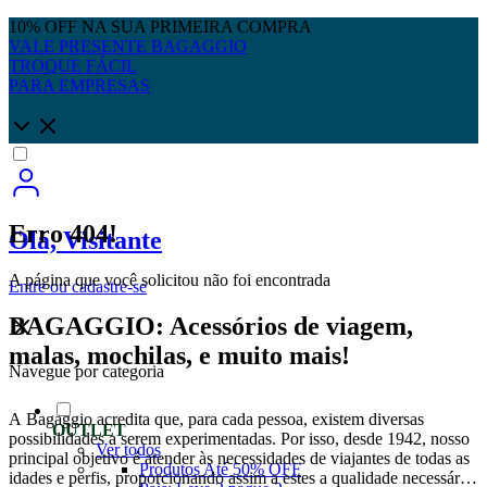
10% OFF NA SUA PRIMEIRA COMPRA
VALE PRESENTE BAGAGGIO
TROQUE FÁCIL
PARA EMPRESAS
Erro 404!
Olá, Visitante
A página que você solicitou não foi encontrada
Entre
ou
cadastre-se
BAGAGGIO: Acessórios de viagem,
malas, mochilas, e muito mais!
Navegue por categoria
A Bagaggio acredita que, para cada pessoa, existem diversas
OUTLET
possibilidades a serem experimentadas. Por isso, desde 1942, nosso
Ver todos
principal objetivo é atender às necessidades de viajantes de todas as
Produtos Até 50% OFF
idades e perfis, proporcionando assim a estes a qualidade necessária