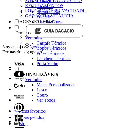
FORMAS DE PAGAMENTO
Balança
REGULAMENTOS
Chaveiro
POLÍTICA DE PRIVACIDADE
Shoulder Bag
GARANTIA VITALÍCIA
Pochete
ACESSE O BLOG
Guarda-Chuva
Térmicos
Ver todos
Garrafa Térmica
Nossas lojas
Nossas Lojas
Copos Térmicos
Formas de pagamento
Potes Térmicos
Lancheira Térmica
Porta Vinho
PERSONALIZÁVEIS
Ver todos
Malas Personalizadas
Laser
Couro
Ver Todos
Meus favoritos
Meus pedidos
Blog