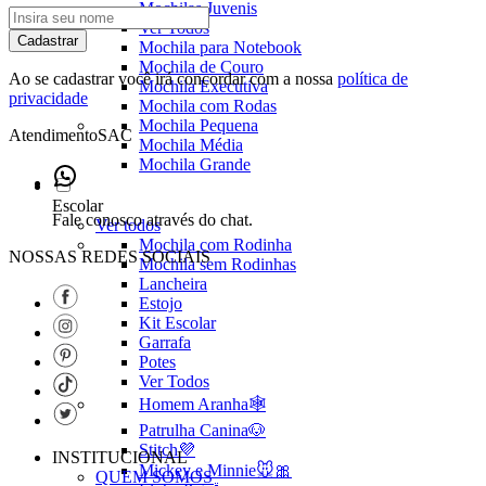
Mochilas Juvenis
Ver Todos
Cadastrar
Mochila para Notebook
Mochila de Couro
Ao se cadastrar você irá concordar com a nossa
política de
Mochila Executiva
privacidade
Mochila com Rodas
Mochila Pequena
Atendimento
SAC
Mochila Média
Mochila Grande
Escolar
Fale conosco através do chat.
Ver todos
Mochila com Rodinha
NOSSAS REDES SOCIAIS
Mochila sem Rodinhas
Lancheira
Estojo
Kit Escolar
Garrafa
Potes
Ver Todos
Homem Aranha🕸️
Patrulha Canina🐶
Stitch💜
INSTITUCIONAL
Mickey e Minnie🐭🎀
QUEM SOMOS